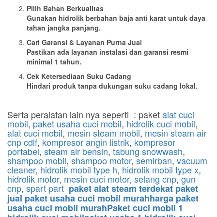
Pilih Bahan Berkualitas
Gunakan hidrolik berbahan baja anti karat untuk daya
tahan jangka panjang.
Cari Garansi & Layanan Purna Jual
Pastikan ada layanan instalasi dan garansi resmi
minimal 1 tahun.
Cek Ketersediaan Suku Cadang
Hindari produk tanpa dukungan suku cadang lokal.
Serta peralatan lain nya seperti : paket
alat cuci
mobil
,
paket usaha cuci mobil
,
hidrolik cuci mobil
,
alat cuci mobil
,
mesin steam mobil
,
mesin steam air
cnp cdlf
,
kompresor angin listrik
,
kompresor
portabel
,
steam air bensin
,
tabung snowwash
,
shampoo mobil
,
shampoo motor
,
semirban
,
vacuum
cleaner
,
hidrolik mobil type h
,
hidrolik mobil type x
,
hidrolik motor
,
mesin cuci motor,
selang cnp
,
gun
cnp
,
spart part
paket alat steam terdekat paket
jual paket usaha cuci mobil murahharga paket
usaha cuci mobil murahPaket cuci mobil 1