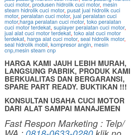
cuci motor
,
produsen hidrolik cuci motor
,
mesin
steam hidrolik cuci motor
,
pusat jual hidrolik cuci
motor
,
peralatan cuci motor
,
jual peralatan cuci
motor
,
harga peralatan cuci motor
,
toko peralatan
cuci motor terdekat
,
suplayer peralatan cuci motor
,
jual alat cuci motor terdekat
,
toko alat cuci motor
terdekat
,
harga alat cuci motor
,
seal hidrolik motor
,
seal hidrolik mobil
,
kompresor angin
,
mesin
cnp,mesin steam cnp
HARGA KAMI JAUH LEBIH MURAH,
LANGSUNG PABRIK, PRODUK KAMI
BERKUALITAS DAN BERGARANSI,
SPARE PART READY. BUKTIKAN !!!
KONSULTAN USAHA CUCI MOTOR
DARI ALAT SAMPAI MANAJEMEN
Fast Respon Marketing : Telp/
WA :
0818-0633-0280
klik no