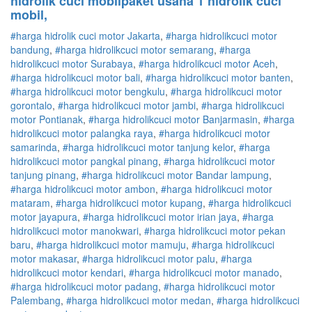
hidrolik cuci mobilpaket usaha 1 hidrolik cuci
mobil,
#harga hidrolik cuci motor Jakarta
,
#
harga hidrolik
cuci
motor
bandung
,
#
harga hidrolik
cuci
motor
semarang
,
#
harga
hidrolik
cuci
motor
Surabaya
,
#
harga hidrolik
cuci
motor
Aceh
,
#
harga hidrolik
cuci
motor
bali
,
#
harga hidrolik
cuci
motor
banten
,
#
harga hidrolik
cuci
motor
bengkulu
,
#
harga hidrolik
cuci
motor
gorontalo
,
#
harga hidrolik
cuci
motor
jambi
,
#
harga hidrolik
cuci
motor
Pontianak
,
#
harga hidrolik
cuci
motor
Banjarmasin
,
#
harga
hidrolik
cuci
motor
palangka raya
,
#
harga hidrolik
cuci
motor
samarinda
,
#
harga hidrolik
cuci
motor
tanjung kelor
,
#
harga
hidrolik
cuci
motor
pangkal pinang
,
#
harga hidrolik
cuci
motor
tanjung pinang
,
#
harga hidrolik
cuci
motor
Bandar lampung
,
#
harga hidrolik
cuci
motor
ambon
,
#
harga hidrolik
cuci
motor
mataram
,
#
harga hidrolik
cuci
motor
kupang
,
#
harga hidrolik
cuci
motor
jayapura
,
#
harga hidrolik
cuci
motor
irian jaya
,
#
harga
hidrolik
cuci
motor
manokwari
,
#
harga hidrolik
cuci
motor
pekan
baru
,
#
harga hidrolik
cuci
motor
mamuju
,
#
harga hidrolik
cuci
motor
makasar
,
#
harga hidrolik
cuci
motor
palu
,
#
harga
hidrolik
cuci
motor
kendari
,
#
harga hidrolik
cuci
motor
manado
,
#
harga hidrolik
cuci
motor
padang
,
#
harga hidrolik
cuci
motor
Palembang
,
#
harga hidrolik
cuci
motor
medan
,
#
harga hidrolik
cuci