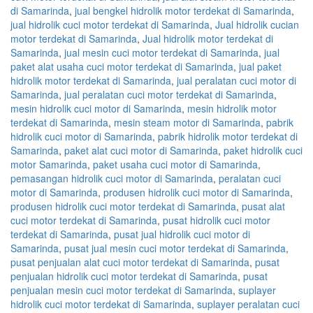
di Samarinda
,
jual bengkel hidrolik motor terdekat di Samarinda
,
jual hidrolik cuci motor terdekat di Samarinda
,
Jual hidrolik cucian
motor terdekat di Samarinda
,
Jual hidrolik motor terdekat di
Samarinda
,
jual mesin cuci motor terdekat di Samarinda
,
jual
paket alat usaha cuci motor terdekat di Samarinda
,
jual paket
hidrolik motor terdekat di Samarinda
,
jual peralatan cuci motor di
Samarinda
,
jual peralatan cuci motor terdekat di Samarinda
,
mesin hidrolik cuci motor di Samarinda
,
mesin hidrolik motor
terdekat di Samarinda
,
mesin steam motor di Samarinda
,
pabrik
hidrolik cuci motor di Samarinda
,
pabrik hidrolik motor terdekat di
Samarinda
,
paket alat cuci motor di Samarinda
,
paket hidrolik cuci
motor Samarinda
,
paket usaha cuci motor di Samarinda
,
pemasangan hidrolik cuci motor di Samarinda
,
peralatan cuci
motor di Samarinda
,
produsen hidrolik cuci motor di Samarinda
,
produsen hidrolik cuci motor terdekat di Samarinda
,
pusat alat
cuci motor terdekat di Samarinda
,
pusat hidrolik cuci motor
terdekat di Samarinda
,
pusat jual hidrolik cuci motor di
Samarinda
,
pusat jual mesin cuci motor terdekat di Samarinda
,
pusat penjualan alat cuci motor terdekat di Samarinda
,
pusat
penjualan hidrolik cuci motor terdekat di Samarinda
,
pusat
penjualan mesin cuci motor terdekat di Samarinda
,
suplayer
hidrolik cuci motor terdekat di Samarinda
,
suplayer peralatan cuci