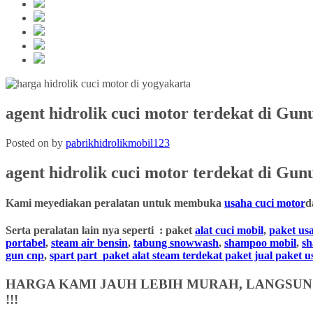
agent hidrolik cuci motor terdekat di Gun
Posted on
by
pabrikhidrolikmobil123
agent hidrolik cuci motor terdekat
di Gunu
Kami meyediakan peralatan untuk membuka
usaha cuci motor
d
Serta peralatan lain nya seperti : paket
alat cuci mobil
,
paket us
portabel
,
steam air bensin
,
tabung snowwash
,
shampoo mobil
,
s
gun cnp
,
spart part
paket alat steam terdekat paket jual paket 
HARGA KAMI JAUH LEBIH MURAH, LANGSUNG
!!!