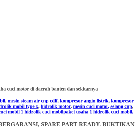
ha cuci motor di daerah banten dan sekitarnya
bil
,
mesin steam air cnp cdlf
,
kompresor angin listrik
,
kompresor
drolik mobil type x
,
hidrolik motor
,
mesin cuci motor,
selang cnp
,
i mobil 1 hidrolik cuci mobilpaket usaha 1 hidrolik cuci mobil,
BERGARANSI, SPARE PART READY. BUKTIKAN