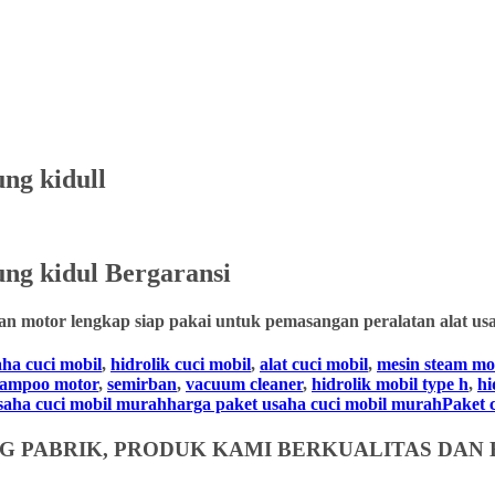
ung kidull
ng kidul
Bergaransi
an motor lengkap siap pakai untuk pemasangan peralatan alat usa
aha cuci mobil
,
hidrolik cuci mobil
,
alat cuci mobil
,
mesin steam mo
hampoo motor
,
semirban
,
vacuum cleaner
,
hidrolik mobil type h
,
hi
usaha cuci mobil murahharga paket usaha cuci mobil murahPaket cuc
 PABRIK, PRODUK KAMI BERKUALITAS DAN 