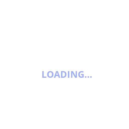
LOADING…
PAKET HIDROLIK CUCI MOBIL
PEMASANGAN HIDROLIK CUCI MOTOR
uk Usaha Pencucian Motor yang Profesional