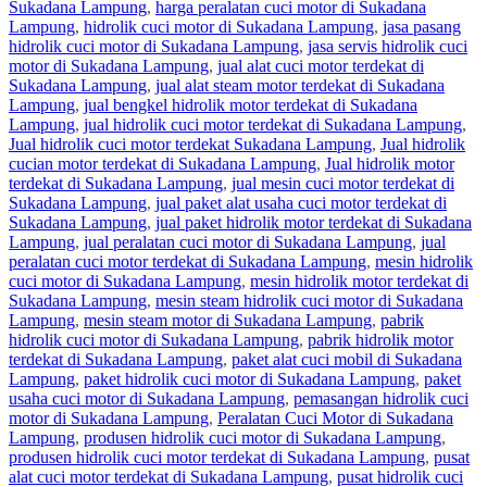
Sukadana Lampung
,
harga peralatan cuci motor di Sukadana
Lampung
,
hidrolik cuci motor di Sukadana Lampung
,
jasa pasang
hidrolik cuci motor di Sukadana Lampung
,
jasa servis hidrolik cuci
motor di Sukadana Lampung
,
jual alat cuci motor terdekat di
Sukadana Lampung
,
jual alat steam motor terdekat di Sukadana
Lampung
,
jual bengkel hidrolik motor terdekat di Sukadana
Lampung
,
jual hidrolik cuci motor terdekat di Sukadana Lampung
,
Jual hidrolik cuci motor terdekat Sukadana Lampung
,
Jual hidrolik
cucian motor terdekat di Sukadana Lampung
,
Jual hidrolik motor
terdekat di Sukadana Lampung
,
jual mesin cuci motor terdekat di
Sukadana Lampung
,
jual paket alat usaha cuci motor terdekat di
Sukadana Lampung
,
jual paket hidrolik motor terdekat di Sukadana
Lampung
,
jual peralatan cuci motor di Sukadana Lampung
,
jual
peralatan cuci motor terdekat di Sukadana Lampung
,
mesin hidrolik
cuci motor di Sukadana Lampung
,
mesin hidrolik motor terdekat di
Sukadana Lampung
,
mesin steam hidrolik cuci motor di Sukadana
Lampung
,
mesin steam motor di Sukadana Lampung
,
pabrik
hidrolik cuci motor di Sukadana Lampung
,
pabrik hidrolik motor
terdekat di Sukadana Lampung
,
paket alat cuci mobil di Sukadana
Lampung
,
paket hidrolik cuci motor di Sukadana Lampung
,
paket
usaha cuci motor di Sukadana Lampung
,
pemasangan hidrolik cuci
motor di Sukadana Lampung
,
Peralatan Cuci Motor di Sukadana
Lampung
,
produsen hidrolik cuci motor di Sukadana Lampung
,
produsen hidrolik cuci motor terdekat di Sukadana Lampung
,
pusat
alat cuci motor terdekat di Sukadana Lampung
,
pusat hidrolik cuci