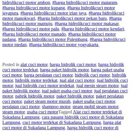
hidrolik
cuci
motor
ambon
,
#
harga hidrolik
cuci
motor
mataram
,
#
harga hidrolik
cuci
motor
kupang
,
#
harga hidrolik
cuci
motor
jayapura
,
#
harga hidrolik
cuci
motor
irian jaya
,
#
harga hidrolik
cuci
motor
manokwari
,
#
harga hidrolik
cuci
motor
pekan baru
,
#
harga
hidrolik
cuci
motor
mamuju
,
#
harga hidrolik
cuci
motor
makasar
,
#
harga hidrolik
cuci
motor
palu
,
#
harga hidrolik
cuci
motor
kendari
,
#
harga hidrolik
cuci
motor
manado
,
#
harga hidrolik
cuci
motor
padang
,
#
harga hidrolik
cuci
motor
Palembang
,
#
harga hidrolik
cuci
motor
medan
,
#
harga hidrolik
cuci
motor
yogyakarta
Posted in
alat cuci motor
,
harga hidrolik cuci motor
,
harga hidrolik
cuci motor terdekat
,
harga paket hidrolik motor
,
harga paket usaha
cuci motor
,
harga peralatan cuci motor
,
hidrolik cuci motor
,
hidrolik
motor
,
hidrolik motor terdekat
,
jual alat cuci motor
,
jual hidrolik cuci
motor
,
jual hidrolik cuci motor terdekat
,
jual mesin steam motor
,
jual
paket hidrolik motor
,
jual paket usaha cuci motor
,
jual peralatan cuci
motor
,
pabrik hidrolik motor
,
paket hidrolik motor
,
paket peralatan
cuci motor
,
paket steam motor murah
,
paket usaha cuci motor
,
peralatan cuci motor
,
shampoo motor
,
steam mobil steam motor
,
steam motor
,
usaha cuci motor
Tagged
Alat cuci motor terdekat di
Sukadana Lampung
,
cara pasang hidrolik cuci motor di Sukadana
Lampung
,
cuci motor terdekat di Sukadana Lampung
,
harga alat
cuci motor di Sukadana Lampung
,
harga hidrolik cuci motor di