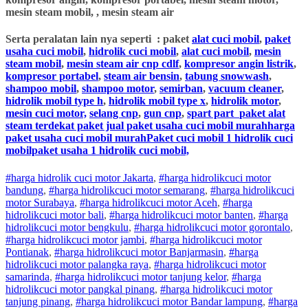
mesin steam mobil, , mesin steam air
Serta peralatan lain nya seperti : paket
alat cuci mobil
,
paket
usaha cuci mobil
,
hidrolik cuci mobil
,
alat cuci mobil
,
mesin
steam mobil
,
mesin steam air cnp cdlf
,
kompresor angin listrik
,
kompresor portabel
,
steam air bensin
,
tabung snowwash
,
shampoo mobil
,
shampoo motor
,
semirban
,
vacuum cleaner
,
hidrolik mobil type h
,
hidrolik mobil type x
,
hidrolik motor
,
mesin cuci motor,
selang cnp
,
gun cnp
,
spart part
paket alat
steam terdekat paket jual paket usaha cuci mobil murahharga
paket usaha cuci mobil murahPaket cuci mobil 1 hidrolik cuci
mobilpaket usaha 1 hidrolik cuci mobil,
#harga hidrolik cuci motor Jakarta
,
#
harga hidrolik
cuci
motor
bandung
,
#
harga hidrolik
cuci
motor
semarang
,
#
harga hidrolik
cuci
motor
Surabaya
,
#
harga hidrolik
cuci
motor
Aceh
,
#
harga
hidrolik
cuci
motor
bali
,
#
harga hidrolik
cuci
motor
banten
,
#
harga
hidrolik
cuci
motor
bengkulu
,
#
harga hidrolik
cuci
motor
gorontalo
,
#
harga hidrolik
cuci
motor
jambi
,
#
harga hidrolik
cuci
motor
Pontianak
,
#
harga hidrolik
cuci
motor
Banjarmasin
,
#
harga
hidrolik
cuci
motor
palangka raya
,
#
harga hidrolik
cuci
motor
samarinda
,
#
harga hidrolik
cuci
motor
tanjung kelor
,
#
harga
hidrolik
cuci
motor
pangkal pinang
,
#
harga hidrolik
cuci
motor
tanjung pinang
,
#
harga hidrolik
cuci
motor
Bandar lampung
,
#
harga