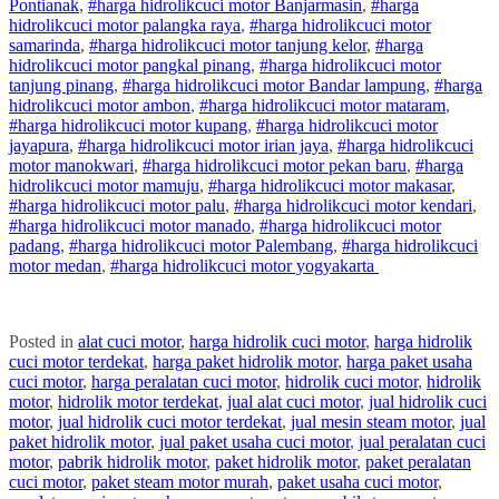
Pontianak
,
#
harga hidrolik
cuci
motor
Banjarmasin
,
#
harga
hidrolik
cuci
motor
palangka raya
,
#
harga hidrolik
cuci
motor
samarinda
,
#
harga hidrolik
cuci
motor
tanjung kelor
,
#
harga
hidrolik
cuci
motor
pangkal pinang
,
#
harga hidrolik
cuci
motor
tanjung pinang
,
#
harga hidrolik
cuci
motor
Bandar lampung
,
#
harga
hidrolik
cuci
motor
ambon
,
#
harga hidrolik
cuci
motor
mataram
,
#
harga hidrolik
cuci
motor
kupang
,
#
harga hidrolik
cuci
motor
jayapura
,
#
harga hidrolik
cuci
motor
irian jaya
,
#
harga hidrolik
cuci
motor
manokwari
,
#
harga hidrolik
cuci
motor
pekan baru
,
#
harga
hidrolik
cuci
motor
mamuju
,
#
harga hidrolik
cuci
motor
makasar
,
#
harga hidrolik
cuci
motor
palu
,
#
harga hidrolik
cuci
motor
kendari
,
#
harga hidrolik
cuci
motor
manado
,
#
harga hidrolik
cuci
motor
padang
,
#
harga hidrolik
cuci
motor
Palembang
,
#
harga hidrolik
cuci
motor
medan
,
#
harga hidrolik
cuci
motor
yogyakarta
Posted in
alat cuci motor
,
harga hidrolik cuci motor
,
harga hidrolik
cuci motor terdekat
,
harga paket hidrolik motor
,
harga paket usaha
cuci motor
,
harga peralatan cuci motor
,
hidrolik cuci motor
,
hidrolik
motor
,
hidrolik motor terdekat
,
jual alat cuci motor
,
jual hidrolik cuci
motor
,
jual hidrolik cuci motor terdekat
,
jual mesin steam motor
,
jual
paket hidrolik motor
,
jual paket usaha cuci motor
,
jual peralatan cuci
motor
,
pabrik hidrolik motor
,
paket hidrolik motor
,
paket peralatan
cuci motor
,
paket steam motor murah
,
paket usaha cuci motor
,