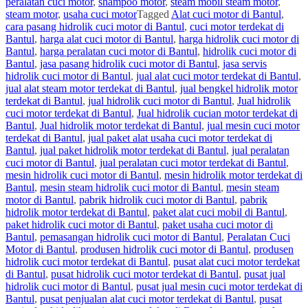
peralatan cuci motor
,
shampoo motor
,
steam mobil steam motor
,
steam motor
,
usaha cuci motor
Tagged
Alat cuci motor di Bantul
,
cara pasang hidrolik cuci motor di Bantul
,
cuci motor terdekat di
Bantul
,
harga alat cuci motor di Bantul
,
harga hidrolik cuci motor di
Bantul
,
harga peralatan cuci motor di Bantul
,
hidrolik cuci motor di
Bantul
,
jasa pasang hidrolik cuci motor di Bantul
,
jasa servis
hidrolik cuci motor di Bantul
,
jual alat cuci motor terdekat di Bantul
,
jual alat steam motor terdekat di Bantul
,
jual bengkel hidrolik motor
terdekat di Bantul
,
jual hidrolik cuci motor di Bantul
,
Jual hidrolik
cuci motor terdekat di Bantul
,
Jual hidrolik cucian motor terdekat di
Bantul
,
Jual hidrolik motor terdekat di Bantul
,
jual mesin cuci motor
terdekat di Bantul
,
jual paket alat usaha cuci motor terdekat di
Bantul
,
jual paket hidrolik motor terdekat di Bantul
,
jual peralatan
cuci motor di Bantul
,
jual peralatan cuci motor terdekat di Bantul
,
mesin hidrolik cuci motor di Bantul
,
mesin hidrolik motor terdekat di
Bantul
,
mesin steam hidrolik cuci motor di Bantul
,
mesin steam
motor di Bantul
,
pabrik hidrolik cuci motor di Bantul
,
pabrik
hidrolik motor terdekat di Bantul
,
paket alat cuci mobil di Bantul
,
paket hidrolik cuci motor di Bantul
,
paket usaha cuci motor di
Bantul
,
pemasangan hidrolik cuci motor di Bantul
,
Peralatan Cuci
Motor di Bantul
,
produsen hidrolik cuci motor di Bantul
,
produsen
hidrolik cuci motor terdekat di Bantul
,
pusat alat cuci motor terdekat
di Bantul
,
pusat hidrolik cuci motor terdekat di Bantul
,
pusat jual
hidrolik cuci motor di Bantul
,
pusat jual mesin cuci motor terdekat di
Bantul
,
pusat penjualan alat cuci motor terdekat di Bantul
,
pusat