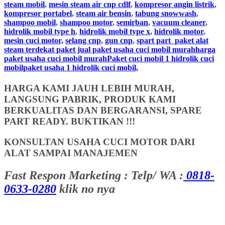
steam mobil
,
mesin steam air cnp cdlf
,
kompresor angin listrik
,
kompresor portabel
,
steam air bensin
,
tabung snowwash
,
shampoo mobil
,
shampoo motor
,
semirban
,
vacuum cleaner
,
hidrolik mobil type h
,
hidrolik mobil type x
,
hidrolik motor
,
mesin cuci motor,
selang cnp
,
gun cnp
,
spart part
paket alat
steam terdekat paket jual paket usaha cuci mobil murahharga
paket usaha cuci mobil murahPaket cuci mobil 1 hidrolik cuci
mobilpaket usaha 1 hidrolik cuci mobil,
HARGA KAMI JAUH LEBIH MURAH,
LANGSUNG PABRIK, PRODUK KAMI
BERKUALITAS DAN BERGARANSI, SPARE
PART READY. BUKTIKAN !!!
KONSULTAN USAHA CUCI MOTOR DARI
ALAT SAMPAI MANAJEMEN
Fast Respon Marketing : Telp/ WA :
0818-
0633-0280
klik no nya