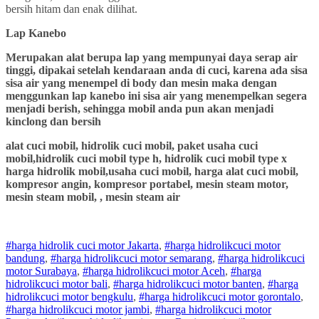
bersih hitam dan enak dilihat.
Lap Kanebo
Merupakan alat berupa lap yang mempunyai daya serap air
tinggi, dipakai setelah kendaraan anda di cuci, karena ada sisa
sisa air yang menempel di body dan mesin maka dengan
menggunkan lap kanebo ini sisa air yang menempelkan segera
menjadi berish, sehingga mobil anda pun akan menjadi
kinclong dan bersih
alat cuci mobil, hidrolik cuci mobil, paket usaha cuci
mobil,hidrolik cuci mobil type h, hidrolik cuci mobil type x
harga hidrolik mobil,usaha cuci mobil, harga alat cuci mobil,
kompresor angin, kompresor portabel, mesin steam motor,
mesin steam mobil, , mesin steam air
#harga hidrolik cuci motor Jakarta
,
#
harga hidrolik
cuci
motor
bandung
,
#
harga hidrolik
cuci
motor
semarang
,
#
harga hidrolik
cuci
motor
Surabaya
,
#
harga hidrolik
cuci
motor
Aceh
,
#
harga
hidrolik
cuci
motor
bali
,
#
harga hidrolik
cuci
motor
banten
,
#
harga
hidrolik
cuci
motor
bengkulu
,
#
harga hidrolik
cuci
motor
gorontalo
,
#
harga hidrolik
cuci
motor
jambi
,
#
harga hidrolik
cuci
motor