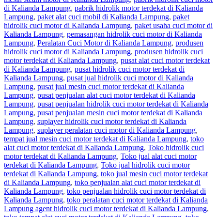
di Kalianda Lampung
,
pabrik hidrolik motor terdekat di Kalianda
Lampung
,
paket alat cuci mobil di Kalianda Lampung
,
paket
hidrolik cuci motor di Kalianda Lampung
,
paket usaha cuci motor di
Kalianda Lampung
,
pemasangan hidrolik cuci motor di Kalianda
Lampung
,
Peralatan Cuci Motor di Kalianda Lampung
,
produsen
hidrolik cuci motor di Kalianda Lampung
,
produsen hidrolik cuci
motor terdekat di Kalianda Lampung
,
pusat alat cuci motor terdekat
di Kalianda Lampung
,
pusat hidrolik cuci motor terdekat di
Kalianda Lampung
,
pusat jual hidrolik cuci motor di Kalianda
Lampung
,
pusat jual mesin cuci motor terdekat di Kalianda
Lampung
,
pusat penjualan alat cuci motor terdekat di Kalianda
Lampung
,
pusat penjualan hidrolik cuci motor terdekat di Kalianda
Lampung
,
pusat penjualan mesin cuci motor terdekat di Kalianda
Lampung
,
suplayer hidrolik cuci motor terdekat di Kalianda
Lampung
,
suplayer peralatan cuci motor di Kalianda Lampung
,
tempat jual mesin cuci motor terdekat di Kalianda Lampung
,
toko
alat cuci motor terdekat di Kalianda Lampung
,
Toko hidrolik cuci
motor terdekat di Kalianda Lampung
,
Toko jual alat cuci motor
terdekat di Kalianda Lampung
,
Toko jual hidrolik cuci motor
terdekat di Kalianda Lampung
,
toko jual mesin cuci motor terdekat
di Kalianda Lampung
,
toko penjualan alat cuci motor terdekat di
Kalianda Lampung
,
toko penjualan hidrolik cuci motor terdekat di
Kalianda Lampung
,
toko peralatan cuci motor terdekat di Kalianda
Lampung agent hidrolik cuci motor terdekat di Kalianda Lampung
,