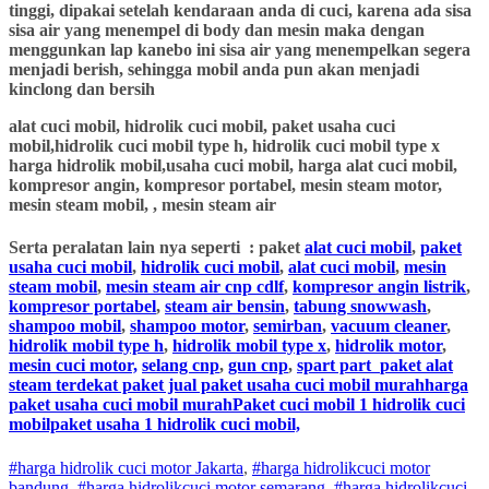
tinggi, dipakai setelah kendaraan anda di cuci, karena ada sisa
sisa air yang menempel di body dan mesin maka dengan
menggunkan lap kanebo ini sisa air yang menempelkan segera
menjadi berish, sehingga mobil anda pun akan menjadi
kinclong dan bersih
alat cuci mobil, hidrolik cuci mobil, paket usaha cuci
mobil,hidrolik cuci mobil type h, hidrolik cuci mobil type x
harga hidrolik mobil,usaha cuci mobil, harga alat cuci mobil,
kompresor angin, kompresor portabel, mesin steam motor,
mesin steam mobil, , mesin steam air
Serta peralatan lain nya seperti : paket
alat cuci mobil
,
paket
usaha cuci mobil
,
hidrolik cuci mobil
,
alat cuci mobil
,
mesin
steam mobil
,
mesin steam air cnp cdlf
,
kompresor angin listrik
,
kompresor portabel
,
steam air bensin
,
tabung snowwash
,
shampoo mobil
,
shampoo motor
,
semirban
,
vacuum cleaner
,
hidrolik mobil type h
,
hidrolik mobil type x
,
hidrolik motor
,
mesin cuci motor,
selang cnp
,
gun cnp
,
spart part
paket alat
steam terdekat paket jual paket usaha cuci mobil murahharga
paket usaha cuci mobil murahPaket cuci mobil 1 hidrolik cuci
mobilpaket usaha 1 hidrolik cuci mobil,
#harga hidrolik cuci motor Jakarta
,
#
harga hidrolik
cuci
motor
bandung
,
#
harga hidrolik
cuci
motor
semarang
,
#
harga hidrolik
cuci