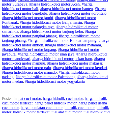
motor
Surabaya
,
#
harga hidrolik
cuci
motor
Aceh
,
#
harga
hidrolik
cuci
motor
bali
,
#
harga hidrolik
cuci
motor
banten
,
#
harga
hidrolik
cuci
motor
bengkulu
,
#
harga hidrolik
cuci
motor
gorontalo
,
#
harga hidrolik
cuci
motor
jambi
,
#
harga hidrolik
cuci
motor
Pontianak
,
#
harga hidrolik
cuci
motor
Banjarmasin
,
#
harga
hidrolik
cuci
motor
palangka raya
,
#
harga hidrolik
cuci
motor
samarinda
,
#
harga hidrolik
cuci
motor
tanjung kelor
,
#
harga
hidrolik
cuci
motor
pangkal pinang
,
#
harga hidrolik
cuci
motor
tanjung pinang
,
#
harga hidrolik
cuci
motor
Bandar lampung
,
#
harga
hidrolik
cuci
motor
ambon
,
#
harga hidrolik
cuci
motor
mataram
,
#
harga hidrolik
cuci
motor
kupang
,
#
harga hidrolik
cuci
motor
jayapura
,
#
harga hidrolik
cuci
motor
irian jaya
,
#
harga hidrolik
cuci
motor
manokwari
,
#
harga hidrolik
cuci
motor
pekan baru
,
#
harga
hidrolik
cuci
motor
mamuju
,
#
harga hidrolik
cuci
motor
makasar
,
#
harga hidrolik
cuci
motor
palu
,
#
harga hidrolik
cuci
motor
kendari
,
#
harga hidrolik
cuci
motor
manado
,
#
harga hidrolik
cuci
motor
padang
,
#
harga hidrolik
cuci
motor
Palembang
,
#
harga hidrolik
cuci
motor
medan
,
#
harga hidrolik
cuci
motor
yogyakarta
Posted in
alat cuci motor
,
harga hidrolik cuci motor
,
harga hidrolik
cuci motor terdekat
,
harga paket hidrolik motor
,
harga paket usaha
cuci motor
,
harga peralatan cuci motor
,
hidrolik cuci motor
,
hidrolik
motor
,
hidrolik motor terdekat
,
jual alat cuci motor
,
jual hidrolik cuci