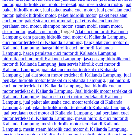
motor
,
jual hidrolik cuci motor terdekat
,
jual mesin steam motor
,
jual
paket hidrolik motor
,
jual paket usaha cuci motor
,
jual peralatan cuci
motor
,
pabrik hidrolik motor
,
paket hidrolik motor
,
paket peralatan
cuci motor
,
paket steam motor murah
,
paket usaha cuci motor
,
peralatan cuci motor
,
shampoo motor
,
steam mobil steam motor
,
steam motor
,
usaha cuci motor
Tagged
Alat cuci motor di Kalianda
Lampung
,
cara pasang hidrolik cuci motor di Kalianda Lampung
,
cuci motor terdekat di Kalianda Lampung
,
harga alat cuci motor di
Kalianda Lampung
,
harga hidrolik cuci motor di Kalianda
Lampung
,
harga peralatan cuci motor di Kalianda Lampung
,
hidrolik cuci motor di Kalianda Lampung
,
jasa pasang hidrolik cuci
motor di Kalianda Lampung
,
jasa servis hidrolik cuci motor di
Kalianda Lampung
,
jual alat cuci motor terdekat di Kalianda
Lampung
,
jual alat steam motor terdekat di Kalianda Lampung
,
jual
bengkel hidrolik motor terdekat di Kalianda Lampung
,
jual hidrolik
cuci motor terdekat di Kalianda Lampung
,
Jual hidrolik cucian
motor terdekat di Kalianda Lampung
,
Jual hidrolik motor terdekat di
Kalianda Lampung
,
jual mesin cuci motor terdekat di Kalianda
Lampung
,
jual paket alat usaha cuci motor terdekat di Kalianda
Lampung
,
jual paket hidrolik motor terdekat di Kalianda Lampung
,
jual peralatan cuci motor di Kalianda Lampung
,
jual peralatan cuci
motor terdekat di Kalianda Lampung
,
mesin hidrolik cuci motor di
Kalianda Lampung
,
mesin hidrolik motor terdekat di Kalianda
Lampung
,
mesin steam hidrolik cuci motor di Kalianda Lampung
,
mesin steam motor di Kalianda Lampung
,
pabrik hidrolik cuci motor