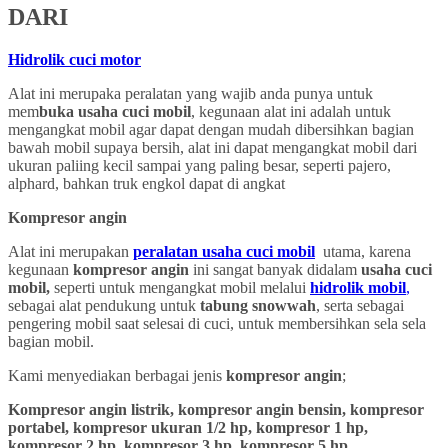
DARI
Hidrolik cuci motor
Alat ini merupaka peralatan yang wajib anda punya untuk
mem
buka usaha cuci mobil
, kegunaan alat ini adalah untuk
mengangkat mobil agar dapat dengan mudah dibersihkan bagian
bawah mobil supaya bersih, alat ini dapat mengangkat mobil dari
ukuran paliing kecil sampai yang paling besar, seperti pajero,
alphard, bahkan truk engkol dapat di angkat
Kompresor angin
Alat ini merupakan
peralatan usaha cuci mobil
utama, karena
kegunaan
kompresor angin
ini sangat banyak didalam
usaha cuci
mobil,
seperti untuk mengangkat mobil melalui
hidrolik mobil
,
sebagai alat pendukung untuk
tabung snowwah
, serta sebagai
pengering mobil saat selesai di cuci, untuk membersihkan sela sela
bagian mobil.
Kami menyediakan berbagai jenis
kompresor angin
;
Kompresor angin listrik, kompresor angin bensin, kompresor
portabel, kompresor ukuran 1/2 hp, kompresor 1 hp,
kompresor 2 hp, kompresor 3 hp, kompresor 5 hp,