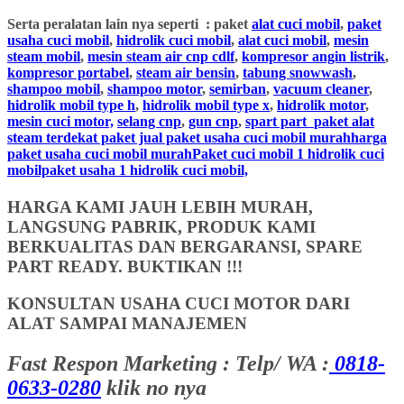
Serta peralatan lain nya seperti : paket
alat cuci mobil
,
paket
usaha cuci mobil
,
hidrolik cuci mobil
,
alat cuci mobil
,
mesin
steam mobil
,
mesin steam air cnp cdlf
,
kompresor angin listrik
,
kompresor portabel
,
steam air bensin
,
tabung snowwash
,
shampoo mobil
,
shampoo motor
,
semirban
,
vacuum cleaner
,
hidrolik mobil type h
,
hidrolik mobil type x
,
hidrolik motor
,
mesin cuci motor,
selang cnp
,
gun cnp
,
spart part
paket alat
steam terdekat paket jual paket usaha cuci mobil murahharga
paket usaha cuci mobil murahPaket cuci mobil 1 hidrolik cuci
mobilpaket usaha 1 hidrolik cuci mobil,
HARGA KAMI JAUH LEBIH MURAH,
LANGSUNG PABRIK, PRODUK KAMI
BERKUALITAS DAN BERGARANSI, SPARE
PART READY. BUKTIKAN !!!
KONSULTAN USAHA CUCI MOTOR DARI
ALAT SAMPAI MANAJEMEN
Fast Respon Marketing : Telp/ WA :
0818-
0633-0280
klik no nya