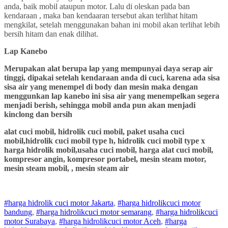
anda, baik mobil ataupun motor. Lalu di oleskan pada ban
kendaraan , maka ban kendaaran tersebut akan terlihat hitam
mengkilat, setelah menggunakan bahan ini mobil akan terlihat lebih
bersih hitam dan enak dilihat.
Lap Kanebo
Merupakan alat berupa lap yang mempunyai daya serap air
tinggi, dipakai setelah kendaraan anda di cuci, karena ada sisa
sisa air yang menempel di body dan mesin maka dengan
menggunkan lap kanebo ini sisa air yang menempelkan segera
menjadi berish, sehingga mobil anda pun akan menjadi
kinclong dan bersih
alat cuci mobil, hidrolik cuci mobil, paket usaha cuci
mobil,hidrolik cuci mobil type h, hidrolik cuci mobil type x
harga hidrolik mobil,usaha cuci mobil, harga alat cuci mobil,
kompresor angin, kompresor portabel, mesin steam motor,
mesin steam mobil, , mesin steam air
#harga hidrolik cuci motor Jakarta
,
#
harga hidrolik
cuci
motor
bandung
,
#
harga hidrolik
cuci
motor
semarang
,
#
harga hidrolik
cuci
motor
Surabaya
,
#
harga hidrolik
cuci
motor
Aceh
,
#
harga