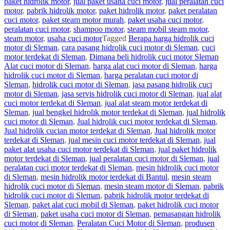
paket hidrolik motor
,
jual paket usaha cuci motor
,
jual peralatan cuci
motor
,
pabrik hidrolik motor
,
paket hidrolik motor
,
paket peralatan
cuci motor
,
paket steam motor murah
,
paket usaha cuci motor
,
peralatan cuci motor
,
shampoo motor
,
steam mobil steam motor
,
steam motor
,
usaha cuci motor
Tagged
Berapa harga hidrolik cuci
motor di Sleman
,
cara pasang hidrolik cuci motor di Sleman
,
cuci
motor terdekat di Sleman
,
Dimana beli hidrolik cuci motor Sleman
Alat cuci motor di Sleman
,
harga alat cuci motor di Sleman
,
harga
hidrolik cuci motor di Sleman
,
harga peralatan cuci motor di
Sleman
,
hidrolik cuci motor di Sleman
,
jasa pasang hidrolik cuci
motor di Sleman
,
jasa servis hidrolik cuci motor di Sleman
,
jual alat
cuci motor terdekat di Sleman
,
jual alat steam motor terdekat di
Sleman
,
jual bengkel hidrolik motor terdekat di Sleman
,
jual hidrolik
cuci motor di Sleman
,
Jual hidrolik cuci motor terdekat di Sleman
,
Jual hidrolik cucian motor terdekat di Sleman
,
Jual hidrolik motor
terdekat di Sleman
,
jual mesin cuci motor terdekat di Sleman
,
jual
paket alat usaha cuci motor terdekat di Sleman
,
jual paket hidrolik
motor terdekat di Sleman
,
jual peralatan cuci motor di Sleman
,
jual
peralatan cuci motor terdekat di Sleman
,
mesin hidrolik cuci motor
di Sleman
,
mesin hidrolik motor terdekat di Bantul
,
mesin steam
hidrolik cuci motor di Sleman
,
mesin steam motor di Sleman
,
pabrik
hidrolik cuci motor di Sleman
,
pabrik hidrolik motor terdekat di
Sleman
,
paket alat cuci mobil di Sleman
,
paket hidrolik cuci motor
di Sleman
,
paket usaha cuci motor di Sleman
,
pemasangan hidrolik
cuci motor di Sleman
,
Peralatan Cuci Motor di Sleman
,
produsen