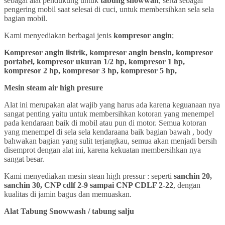
sebagai alat pendukung untuk
tabung snowwah
, serta sebagai
pengering mobil saat selesai di cuci, untuk membersihkan sela sela
bagian mobil.
Kami menyediakan berbagai jenis
kompresor angin
;
Kompresor angin listrik, kompresor angin bensin, kompresor
portabel, kompresor ukuran 1/2 hp, kompresor 1 hp,
kompresor 2 hp, kompresor 3 hp, kompresor 5 hp,
Mesin steam air high presure
Alat ini merupakan alat wajib yang harus ada karena keguanaan nya
sangat penting yaitu untuk membersihkan kotoran yang menempel
pada kendaraan baik di mobil atau pun di motor. Semua kotoran
yang menempel di sela sela kendaraana baik bagian bawah , body
bahwakan bagian yang sulit terjangkau, semua akan menjadi bersih
disemprot dengan alat ini, karena kekuatan membersihkan nya
sangat besar.
Kami menyediakan mesin stean high pressur : seperti
sanchin 20,
sanchin 30, CNP cdlf 2-9 sampai CNP CDLF 2-22
, dengan
kualitas di jamin bagus dan memuaskan.
Alat Tabung Snowwash / tabung salju