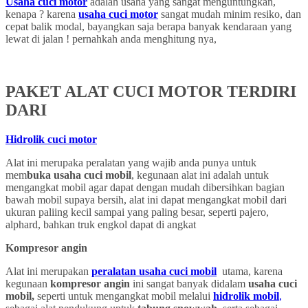
Usaha cuci motor
adalah usaha yang sangat menguntungkan,
kenapa ? karena
usaha cuci motor
sangat mudah minim resiko, dan
cepat balik modal, bayangkan saja berapa banyak kendaraan yang
lewat di jalan ! pernahkah anda menghitung nya,
PAKET ALAT CUCI MOTOR TERDIRI
DARI
Hidrolik cuci motor
Alat ini merupaka peralatan yang wajib anda punya untuk
mem
buka usaha cuci mobil
, kegunaan alat ini adalah untuk
mengangkat mobil agar dapat dengan mudah dibersihkan bagian
bawah mobil supaya bersih, alat ini dapat mengangkat mobil dari
ukuran paliing kecil sampai yang paling besar, seperti pajero,
alphard, bahkan truk engkol dapat di angkat
Kompresor angin
Alat ini merupakan
peralatan usaha cuci mobil
utama, karena
kegunaan
kompresor angin
ini sangat banyak didalam
usaha cuci
mobil,
seperti untuk mengangkat mobil melalui
hidrolik mobil
,