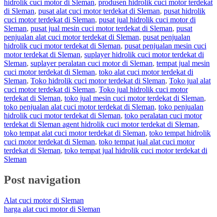
hidrolik cuci motor di Sleman
,
produsen hidrolik cuci motor terdekat
di Sleman
,
pusat alat cuci motor terdekat di Sleman
,
pusat hidrolik
cuci motor terdekat di Sleman
,
pusat jual hidrolik cuci motor di
Sleman
,
pusat jual mesin cuci motor terdekat di Sleman
,
pusat
penjualan alat cuci motor terdekat di Sleman
,
pusat penjualan
hidrolik cuci motor terdekat di Sleman
,
pusat penjualan mesin cuci
motor terdekat di Sleman
,
suplayer hidrolik cuci motor terdekat di
Sleman
,
suplayer peralatan cuci motor di Sleman
,
tempat jual mesin
cuci motor terdekat di Sleman
,
toko alat cuci motor terdekat di
Sleman
,
Toko hidrolik cuci motor terdekat di Sleman
,
Toko jual alat
cuci motor terdekat di Sleman
,
Toko jual hidrolik cuci motor
terdekat di Sleman
,
toko jual mesin cuci motor terdekat di Sleman
,
toko penjualan alat cuci motor terdekat di Sleman
,
toko penjualan
hidrolik cuci motor terdekat di Sleman
,
toko peralatan cuci motor
terdekat di Sleman agent hidrolik cuci motor terdekat di Sleman
,
toko tempat alat cuci motor terdekat di Sleman
,
toko tempat hidrolik
cuci motor terdekat di Sleman
,
toko tempat jual alat cuci motor
terdekat di Sleman
,
toko tempat jual hidrolik cuci motor terdekat di
Sleman
Post navigation
Alat cuci motor di Sleman
harga alat cuci motor di Sleman