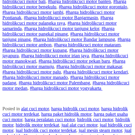
hidrolik
cuci
motor
bali
,
#
harga hidrolik
cuci
motor
banten
,
#
harga
hidrolik
cuci
motor
bengkulu
,
#
harga hidrolik
cuci
motor
gorontalo
,
#
harga hidrolik
cuci
motor
jambi
,
#
harga hidrolik
cuci
motor
Pontianak
,
#
harga hidrolik
cuci
motor
Banjarmasin
,
#
harga
hidrolik
cuci
motor
palangka raya
,
#
harga hidrolik
cuci
motor
samarinda
,
#
harga hidrolik
cuci
motor
tanjung kelor
,
#
harga
hidrolik
cuci
motor
pangkal pinang
,
#
harga hidrolik
cuci
motor
tanjung pinang
,
#
harga hidrolik
cuci
motor
Bandar lampung
,
#
harga
hidrolik
cuci
motor
ambon
,
#
harga hidrolik
cuci
motor
mataram
,
#
harga hidrolik
cuci
motor
kupang
,
#
harga hidrolik
cuci
motor
jayapura
,
#
harga hidrolik
cuci
motor
irian jaya
,
#
harga hidrolik
cuci
motor
manokwari
,
#
harga hidrolik
cuci
motor
pekan baru
,
#
harga
hidrolik
cuci
motor
mamuju
,
#
harga hidrolik
cuci
motor
makasar
,
#
harga hidrolik
cuci
motor
palu
,
#
harga hidrolik
cuci
motor
kendari
,
#
harga hidrolik
cuci
motor
manado
,
#
harga hidrolik
cuci
motor
padang
,
#
harga hidrolik
cuci
motor
Palembang
,
#
harga hidrolik
cuci
motor
medan
,
#
harga hidrolik
cuci
motor
yogyakarta
Posted in
alat cuci motor
,
harga hidrolik cuci motor
,
harga hidrolik
cuci motor terdekat
,
harga paket hidrolik motor
,
harga paket usaha
cuci motor
,
harga peralatan cuci motor
,
hidrolik cuci motor
,
hidrolik
motor
,
hidrolik motor terdekat
,
jual alat cuci motor
,
jual hidrolik cuci
motor
,
jual hidrolik cuci motor terdekat
,
jual mesin steam motor
,
jual