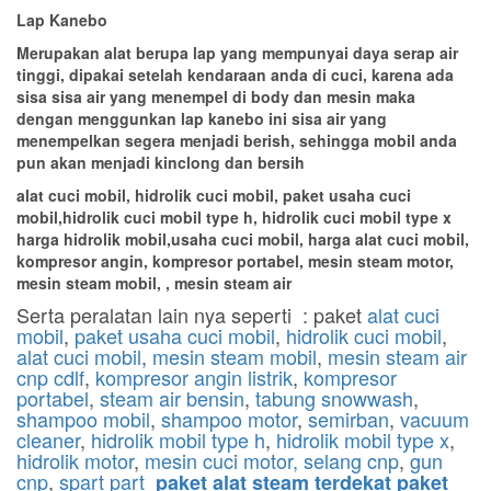
Lap Kanebo
Merupakan alat berupa lap yang mempunyai daya serap air
tinggi, dipakai setelah kendaraan anda di cuci, karena ada
sisa sisa air yang menempel di body dan mesin maka
dengan menggunkan lap kanebo ini sisa air yang
menempelkan segera menjadi berish, sehingga mobil anda
pun akan menjadi kinclong dan bersih
alat cuci mobil, hidrolik cuci mobil, paket usaha cuci
mobil,hidrolik cuci mobil type h, hidrolik cuci mobil type x
harga hidrolik mobil,usaha cuci mobil, harga alat cuci mobil,
kompresor angin, kompresor portabel, mesin steam motor,
mesin steam mobil, , mesin steam air
Serta peralatan lain nya seperti : paket
alat cuci
mobil
,
paket usaha cuci mobil
,
hidrolik cuci mobil
,
alat cuci mobil
,
mesin steam mobil
,
mesin steam air
cnp cdlf
,
kompresor angin listrik
,
kompresor
portabel
,
steam air bensin
,
tabung snowwash
,
shampoo mobil
,
shampoo motor
,
semirban
,
vacuum
cleaner
,
hidrolik mobil type h
,
hidrolik mobil type x
,
hidrolik motor
,
mesin cuci motor,
selang cnp
,
gun
cnp
,
spart part
paket alat steam terdekat paket