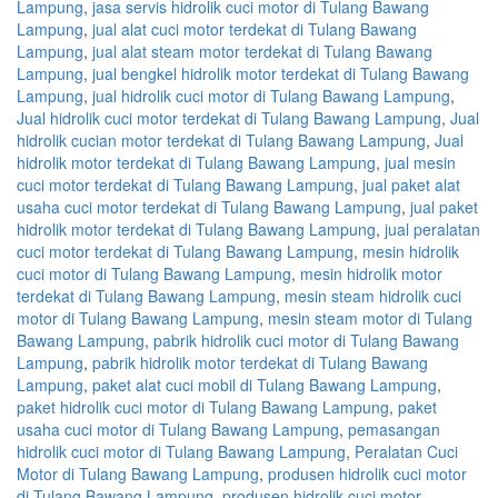
Lampung
,
jasa servis hidrolik cuci motor di Tulang Bawang
Lampung
,
jual alat cuci motor terdekat di Tulang Bawang
Lampung
,
jual alat steam motor terdekat di Tulang Bawang
Lampung
,
jual bengkel hidrolik motor terdekat di Tulang Bawang
Lampung
,
jual hidrolik cuci motor di Tulang Bawang Lampung
,
Jual hidrolik cuci motor terdekat di Tulang Bawang Lampung
,
Jual
hidrolik cucian motor terdekat di Tulang Bawang Lampung
,
Jual
hidrolik motor terdekat di Tulang Bawang Lampung
,
jual mesin
cuci motor terdekat di Tulang Bawang Lampung
,
jual paket alat
usaha cuci motor terdekat di Tulang Bawang Lampung
,
jual paket
hidrolik motor terdekat di Tulang Bawang Lampung
,
jual peralatan
cuci motor terdekat di Tulang Bawang Lampung
,
mesin hidrolik
cuci motor di Tulang Bawang Lampung
,
mesin hidrolik motor
terdekat di Tulang Bawang Lampung
,
mesin steam hidrolik cuci
motor di Tulang Bawang Lampung
,
mesin steam motor di Tulang
Bawang Lampung
,
pabrik hidrolik cuci motor di Tulang Bawang
Lampung
,
pabrik hidrolik motor terdekat di Tulang Bawang
Lampung
,
paket alat cuci mobil di Tulang Bawang Lampung
,
paket hidrolik cuci motor di Tulang Bawang Lampung
,
paket
usaha cuci motor di Tulang Bawang Lampung
,
pemasangan
hidrolik cuci motor di Tulang Bawang Lampung
,
Peralatan Cuci
Motor di Tulang Bawang Lampung
,
produsen hidrolik cuci motor
di Tulang Bawang Lampung
,
produsen hidrolik cuci motor