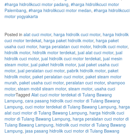
#
harga hidrolik
cuci
motor
padang
,
#
harga hidrolik
cuci
motor
Palembang
,
#
harga hidrolik
cuci
motor
medan
,
#
harga hidrolik
cuci
motor
yogyakarta
Posted in
alat cuci motor
,
harga hidrolik cuci motor
,
harga hidrolik
cuci motor terdekat
,
harga paket hidrolik motor
,
harga paket
usaha cuci motor
,
harga peralatan cuci motor
,
hidrolik cuci motor
,
hidrolik motor
,
hidrolik motor terdekat
,
jual alat cuci motor
,
jual
hidrolik cuci motor
,
jual hidrolik cuci motor terdekat
,
jual mesin
steam motor
,
jual paket hidrolik motor
,
jual paket usaha cuci
motor
,
jual peralatan cuci motor
,
pabrik hidrolik motor
,
paket
hidrolik motor
,
paket peralatan cuci motor
,
paket steam motor
murah
,
paket usaha cuci motor
,
peralatan cuci motor
,
shampoo
motor
,
steam mobil steam motor
,
steam motor
,
usaha cuci
motor
Tagged
Alat cuci motor terdekat di Tulang Bawang
Lampung
,
cara pasang hidrolik cuci motor di Tulang Bawang
Lampung
,
cuci motor terdekat di Tulang Bawang Lampung
,
harga
alat cuci motor di Tulang Bawang Lampung
,
harga hidrolik cuci
motor di Tulang Bawang Lampung
,
harga peralatan cuci motor di
Tulang Bawang Lampung
,
hidrolik cuci motor di Tulang Bawang
Lampung
,
jasa pasang hidrolik cuci motor di Tulang Bawang