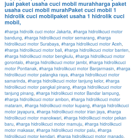
jual paket usaha cuci mobil murahharga paket
usaha cuci mobil murahPaket cuci mobil 1
hidrolik cuci mobilpaket usaha 1 hidrolik cuci
mobil,
#harga hidrolik cuci motor Jakarta
,
#
harga hidrolik
cuci
motor
bandung
,
#
harga hidrolik
cuci
motor
semarang
,
#
harga
hidrolik
cuci
motor
Surabaya
,
#
harga hidrolik
cuci
motor
Aceh
,
#
harga hidrolik
cuci
motor
bali
,
#
harga hidrolik
cuci
motor
banten
,
#
harga hidrolik
cuci
motor
bengkulu
,
#
harga hidrolik
cuci
motor
gorontalo
,
#
harga hidrolik
cuci
motor
jambi
,
#
harga hidrolik
cuci
motor
Pontianak
,
#
harga hidrolik
cuci
motor
Banjarmasin
,
#
harga
hidrolik
cuci
motor
palangka raya
,
#
harga hidrolik
cuci
motor
samarinda
,
#
harga hidrolik
cuci
motor
tanjung kelor
,
#
harga
hidrolik
cuci
motor
pangkal pinang
,
#
harga hidrolik
cuci
motor
tanjung pinang
,
#
harga hidrolik
cuci
motor
Bandar lampung
,
#
harga hidrolik
cuci
motor
ambon
,
#
harga hidrolik
cuci
motor
mataram
,
#
harga hidrolik
cuci
motor
kupang
,
#
harga hidrolik
cuci
motor
jayapura
,
#
harga hidrolik
cuci
motor
irian jaya
,
#
harga
hidrolik
cuci
motor
manokwari
,
#
harga hidrolik
cuci
motor
pekan
baru
,
#
harga hidrolik
cuci
motor
mamuju
,
#
harga hidrolik
cuci
motor
makasar
,
#
harga hidrolik
cuci
motor
palu
,
#
harga
hidrolik
cuci
motor
kendari
,
#
harga hidrolik
cuci
motor
manado
,