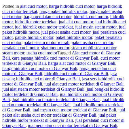
Posted in
alat cuci motor
,
harga hidrolik cuci motor
,
harga hidrolik
cuci motor terdekat
,
harga paket hidrolik motor
,
harga paket usaha
cuci motor
,
harga peralatan cuci motor
,
hidrolik cuci motor
,
hidrolik
motor
,
hidrolik motor terdekat
,
jual alat cuci motor
,
jual hidrolik cuci
motor
,
jual hidrolik cuci motor terdekat
,
jual mesin steam motor
,
jual
paket hidrolik motor
,
jual paket usaha cuci motor
,
jual peralatan cuci
motor
,
pabrik hidrolik motor
,
paket hidrolik motor
,
paket peralatan
cuci motor
,
paket steam motor murah
,
paket usaha cuci motor
,
peralatan cuci motor
,
shampoo motor
,
steam mobil steam motor
,
steam motor
,
usaha cuci motor
Tagged
Alat cuci motor di Gianyar
Bali
,
cara pasang hidrolik cuci motor di Gianyar Bali
,
cuci motor
terdekat di Gianyar Bali
,
harga alat cuci motor di Gianyar Bali
,
harga hidrolik cuci motor di Gianyar Bali
,
harga peralatan cuci
motor di Gianyar Bali
,
hidrolik cuci motor di Gianyar Bali
,
jasa
pasang hidrolik cuci motor di Gianyar Bali
,
jasa servis hidrolik cuci
motor di Gianyar Bali
,
jual alat cuci motor terdekat di Gianyar Bali
,
jual alat steam motor terdekat di Gianyar Bali
,
jual bengkel hidrolik
motor terdekat di Gianyar Bali
,
jual hidrolik cuci motor di Gianyar
Bali
,
Jual hidrolik cuci motor terdekat di Gianyar Bali
,
Jual hidrolik
cucian motor terdekat di Gianyar Bali
,
Jual hidrolik motor terdekat
di Gianyar Bali
,
jual mesin cuci motor terdekat di Gianyar Bali
,
jual
paket alat usaha cuci motor terdekat di Gianyar Bali
,
jual paket
hidrolik motor terdekat di Gianyar Bali
,
jual peralatan cuci motor di
Gianyar Bali
,
jual peralatan cuci motor terdekat di Gianyar Bali
,