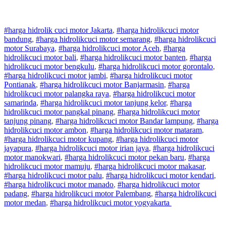
#harga hidrolik cuci motor Jakarta
,
#
harga hidrolik
cuci
motor
bandung
,
#
harga hidrolik
cuci
motor
semarang
,
#
harga hidrolik
cuci
motor
Surabaya
,
#
harga hidrolik
cuci
motor
Aceh
,
#
harga
hidrolik
cuci
motor
bali
,
#
harga hidrolik
cuci
motor
banten
,
#
harga
hidrolik
cuci
motor
bengkulu
,
#
harga hidrolik
cuci
motor
gorontalo
,
#
harga hidrolik
cuci
motor
jambi
,
#
harga hidrolik
cuci
motor
Pontianak
,
#
harga hidrolik
cuci
motor
Banjarmasin
,
#
harga
hidrolik
cuci
motor
palangka raya
,
#
harga hidrolik
cuci
motor
samarinda
,
#
harga hidrolik
cuci
motor
tanjung kelor
,
#
harga
hidrolik
cuci
motor
pangkal pinang
,
#
harga hidrolik
cuci
motor
tanjung pinang
,
#
harga hidrolik
cuci
motor
Bandar lampung
,
#
harga
hidrolik
cuci
motor
ambon
,
#
harga hidrolik
cuci
motor
mataram
,
#
harga hidrolik
cuci
motor
kupang
,
#
harga hidrolik
cuci
motor
jayapura
,
#
harga hidrolik
cuci
motor
irian jaya
,
#
harga hidrolik
cuci
motor
manokwari
,
#
harga hidrolik
cuci
motor
pekan baru
,
#
harga
hidrolik
cuci
motor
mamuju
,
#
harga hidrolik
cuci
motor
makasar
,
#
harga hidrolik
cuci
motor
palu
,
#
harga hidrolik
cuci
motor
kendari
,
#
harga hidrolik
cuci
motor
manado
,
#
harga hidrolik
cuci
motor
padang
,
#
harga hidrolik
cuci
motor
Palembang
,
#
harga hidrolik
cuci
motor
medan
,
#
harga hidrolik
cuci
motor
yogyakarta