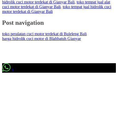
hidrolik cuci motor terdekat di Gianyar Bali
,
toko tempat jual alat
cuci motor terdekat di Gianyar Bali
,
toko tempat jual hidrolik cuci
motor terdekat di Gianyar Bali
Post navigation
toko peralatan cuci motor terdekat di Buleleng Bali
harga hidrolik cuci motor di Blahbatuh Gianyar
1