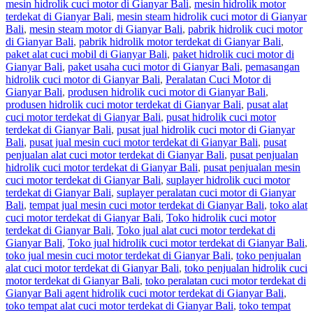
mesin hidrolik cuci motor di Gianyar Bali
,
mesin hidrolik motor
terdekat di Gianyar Bali
,
mesin steam hidrolik cuci motor di Gianyar
Bali
,
mesin steam motor di Gianyar Bali
,
pabrik hidrolik cuci motor
di Gianyar Bali
,
pabrik hidrolik motor terdekat di Gianyar Bali
,
paket alat cuci mobil di Gianyar Bali
,
paket hidrolik cuci motor di
Gianyar Bali
,
paket usaha cuci motor di Gianyar Bali
,
pemasangan
hidrolik cuci motor di Gianyar Bali
,
Peralatan Cuci Motor di
Gianyar Bali
,
produsen hidrolik cuci motor di Gianyar Bali
,
produsen hidrolik cuci motor terdekat di Gianyar Bali
,
pusat alat
cuci motor terdekat di Gianyar Bali
,
pusat hidrolik cuci motor
terdekat di Gianyar Bali
,
pusat jual hidrolik cuci motor di Gianyar
Bali
,
pusat jual mesin cuci motor terdekat di Gianyar Bali
,
pusat
penjualan alat cuci motor terdekat di Gianyar Bali
,
pusat penjualan
hidrolik cuci motor terdekat di Gianyar Bali
,
pusat penjualan mesin
cuci motor terdekat di Gianyar Bali
,
suplayer hidrolik cuci motor
terdekat di Gianyar Bali
,
suplayer peralatan cuci motor di Gianyar
Bali
,
tempat jual mesin cuci motor terdekat di Gianyar Bali
,
toko alat
cuci motor terdekat di Gianyar Bali
,
Toko hidrolik cuci motor
terdekat di Gianyar Bali
,
Toko jual alat cuci motor terdekat di
Gianyar Bali
,
Toko jual hidrolik cuci motor terdekat di Gianyar Bali
,
toko jual mesin cuci motor terdekat di Gianyar Bali
,
toko penjualan
alat cuci motor terdekat di Gianyar Bali
,
toko penjualan hidrolik cuci
motor terdekat di Gianyar Bali
,
toko peralatan cuci motor terdekat di
Gianyar Bali agent hidrolik cuci motor terdekat di Gianyar Bali
,
toko tempat alat cuci motor terdekat di Gianyar Bali
,
toko tempat