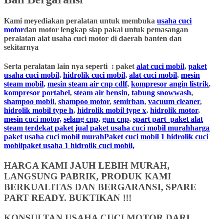
Kami meyediakan peralatan untuk membuka
usaha cuci
motor
dan motor lengkap siap pakai untuk pemasangan
peralatan alat usaha cuci motor di daerah banten dan
sekitarnya
Serta peralatan lain nya seperti : paket
alat cuci mobil
,
paket
usaha cuci mobil
,
hidrolik cuci mobil
,
alat cuci mobil
,
mesin
steam mobil
,
mesin steam air cnp cdlf
,
kompresor angin listrik
,
kompresor portabel
,
steam air bensin
,
tabung snowwash
,
shampoo mobil
,
shampoo motor
,
semirban
,
vacuum cleaner
,
hidrolik mobil type h
,
hidrolik mobil type x
,
hidrolik motor
,
mesin cuci motor,
selang cnp
,
gun cnp
,
spart part
paket alat
steam terdekat paket jual paket usaha cuci mobil murahharga
paket usaha cuci mobil murahPaket cuci mobil 1 hidrolik cuci
mobilpaket usaha 1 hidrolik cuci mobil,
HARGA KAMI JAUH LEBIH MURAH,
LANGSUNG PABRIK, PRODUK KAMI
BERKUALITAS DAN BERGARANSI, SPARE
PART READY. BUKTIKAN !!!
KONSULTAN USAHA CUCI MOTOR DARI