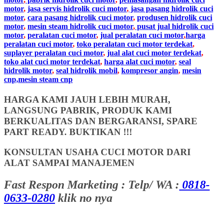
motor
,
jasa servis hidrolik cuci motor
,
jasa pasang hidrolik cuci
motor
,
cara pasang hidrolik cuci motor
,
produsen hidrolik cuci
motor
,
mesin steam hidrolik cuci motor
,
pusat jual hidrolik cuci
motor
,
peralatan cuci motor
,
jual peralatan cuci motor
,
harga
peralatan cuci motor
,
toko peralatan cuci motor terdekat
,
suplayer peralatan cuci motor
,
jual alat cuci motor terdekat
,
toko alat cuci motor terdekat
,
harga alat cuci motor
,
seal
hidrolik motor
,
seal hidrolik mobil
,
kompresor angin
,
mesin
cnp,mesin steam cnp
HARGA KAMI JAUH LEBIH MURAH,
LANGSUNG PABRIK, PRODUK KAMI
BERKUALITAS DAN BERGARANSI, SPARE
PART READY. BUKTIKAN !!!
KONSULTAN USAHA CUCI MOTOR DARI
ALAT SAMPAI MANAJEMEN
Fast Respon Marketing : Telp/ WA :
0818-
0633-0280
klik no nya