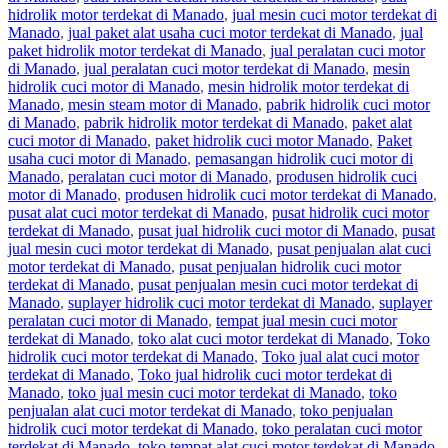
hidrolik motor terdekat di Manado
,
jual mesin cuci motor terdekat di
Manado
,
jual paket alat usaha cuci motor terdekat di Manado
,
jual
paket hidrolik motor terdekat di Manado
,
jual peralatan cuci motor
di Manado
,
jual peralatan cuci motor terdekat di Manado
,
mesin
hidrolik cuci motor di Manado
,
mesin hidrolik motor terdekat di
Manado
,
mesin steam motor di Manado
,
pabrik hidrolik cuci motor
di Manado
,
pabrik hidrolik motor terdekat di Manado
,
paket alat
cuci motor di Manado
,
paket hidrolik cuci motor Manado
,
Paket
usaha cuci motor di Manado
,
pemasangan hidrolik cuci motor di
Manado
,
peralatan cuci motor di Manado
,
produsen hidrolik cuci
motor di Manado
,
produsen hidrolik cuci motor terdekat di Manado
,
pusat alat cuci motor terdekat di Manado
,
pusat hidrolik cuci motor
terdekat di Manado
,
pusat jual hidrolik cuci motor di Manado
,
pusat
jual mesin cuci motor terdekat di Manado
,
pusat penjualan alat cuci
motor terdekat di Manado
,
pusat penjualan hidrolik cuci motor
terdekat di Manado
,
pusat penjualan mesin cuci motor terdekat di
Manado
,
suplayer hidrolik cuci motor terdekat di Manado
,
suplayer
peralatan cuci motor di Manado
,
tempat jual mesin cuci motor
terdekat di Manado
,
toko alat cuci motor terdekat di Manado
,
Toko
hidrolik cuci motor terdekat di Manado
,
Toko jual alat cuci motor
terdekat di Manado
,
Toko jual hidrolik cuci motor terdekat di
Manado
,
toko jual mesin cuci motor terdekat di Manado
,
toko
penjualan alat cuci motor terdekat di Manado
,
toko penjualan
hidrolik cuci motor terdekat di Manado
,
toko peralatan cuci motor
terdekat di Manado
,
toko tempat alat cuci motor terdekat di Manado
,