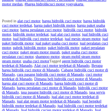
motor
medan
,
#
harga hidrolik
cuci
motor
yogyakarta
Posted in
alat cuci motor
,
harga hidrolik cuci motor
,
harga hidrolik
cuci motor terdekat
,
harga paket hidrolik motor
,
harga paket usaha
cuci motor
,
harga peralatan cuci motor
,
hidrolik cuci motor
,
hidrolik
motor
,
hidrolik motor terdekat
,
jual alat cuci motor
,
jual hidrolik cuci
motor
,
jual hidrolik cuci motor terdekat
,
jual mesin steam motor
,
jual
paket hidrolik motor
,
jual paket usaha cuci motor
,
jual peralatan cuci
motor
,
pabrik hidrolik motor
,
paket hidrolik motor
,
paket peralatan
cuci motor
,
paket steam motor murah
,
paket usaha cuci motor
,
peralatan cuci motor
,
shampoo motor
,
steam mobil steam motor
,
steam motor
,
usaha cuci motor
Tagged
agent hidrolik cuci motor
terdekat di Manado
,
Alat cuci motor terdekat di Manado
,
Berapa
harga hidrolik cuci motor di Manado
,
Cabang hidrolik cuci motor di
Manado
,
cara pasang hidrolik cuci motor di Manado
,
cuci motor
terdekat di Manado
,
Dimana beli hidrolik cuci motor di Manado
,
harga alat cuci motor di Manado
,
harga hidrolik cuci motor di
Manado
,
harga peralatan cuci motor di Manado
,
hidrolik cuci motor
di Manado
,
jasa pasang hidrolik cuci motor di Manado
,
jasa servis
hidrolik cuci motor di Manado
,
jual alat cuci motor terdekat di
Manado
,
jual alat steam motor terdekat di Manado
,
jual bengkel
hidrolik motor terdekat di Manado
,
jual hidrolik cuci motor terdekat
di Manado
,
Jual hidrolik cucian motor terdekat di Manado
,
Jual