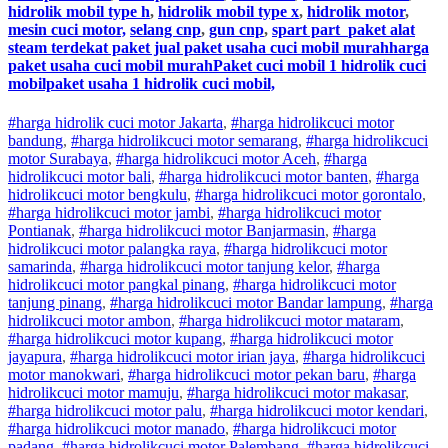
hidrolik mobil type h
,
hidrolik mobil type x
,
hidrolik motor
,
mesin cuci motor,
selang cnp
,
gun cnp
,
spart part
paket alat
steam terdekat paket jual paket usaha cuci mobil murahharga
paket usaha cuci mobil murahPaket cuci mobil 1 hidrolik cuci
mobilpaket usaha 1 hidrolik cuci mobil,
#harga hidrolik cuci motor Jakarta
,
#
harga hidrolik
cuci
motor
bandung
,
#
harga hidrolik
cuci
motor
semarang
,
#
harga hidrolik
cuci
motor
Surabaya
,
#
harga hidrolik
cuci
motor
Aceh
,
#
harga
hidrolik
cuci
motor
bali
,
#
harga hidrolik
cuci
motor
banten
,
#
harga
hidrolik
cuci
motor
bengkulu
,
#
harga hidrolik
cuci
motor
gorontalo
,
#
harga hidrolik
cuci
motor
jambi
,
#
harga hidrolik
cuci
motor
Pontianak
,
#
harga hidrolik
cuci
motor
Banjarmasin
,
#
harga
hidrolik
cuci
motor
palangka raya
,
#
harga hidrolik
cuci
motor
samarinda
,
#
harga hidrolik
cuci
motor
tanjung kelor
,
#
harga
hidrolik
cuci
motor
pangkal pinang
,
#
harga hidrolik
cuci
motor
tanjung pinang
,
#
harga hidrolik
cuci
motor
Bandar lampung
,
#
harga
hidrolik
cuci
motor
ambon
,
#
harga hidrolik
cuci
motor
mataram
,
#
harga hidrolik
cuci
motor
kupang
,
#
harga hidrolik
cuci
motor
jayapura
,
#
harga hidrolik
cuci
motor
irian jaya
,
#
harga hidrolik
cuci
motor
manokwari
,
#
harga hidrolik
cuci
motor
pekan baru
,
#
harga
hidrolik
cuci
motor
mamuju
,
#
harga hidrolik
cuci
motor
makasar
,
#
harga hidrolik
cuci
motor
palu
,
#
harga hidrolik
cuci
motor
kendari
,
#
harga hidrolik
cuci
motor
manado
,
#
harga hidrolik
cuci
motor
padang
,
#
harga hidrolik
cuci
motor
Palembang
,
#
harga hidrolik
cuci