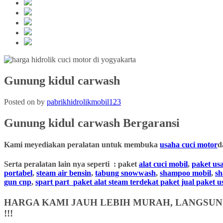
Gunung kidul carwash
Posted on
by
pabrikhidrolikmobil123
Gunung kidul carwash Bergaransi
Kami meyediakan peralatan untuk membuka
usaha cuci motor
d
Serta peralatan lain nya seperti : paket
alat cuci mobil
,
paket us
portabel
,
steam air bensin
,
tabung snowwash
,
shampoo mobil
,
s
gun cnp
,
spart part
paket alat steam terdekat paket jual paket 
HARGA KAMI JAUH LEBIH MURAH, LANGSUNG
!!!