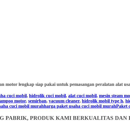
an motor lengkap siap pakai untuk pemasangan peralatan alat usa
aha cuci mobil
,
hidrolik cuci mobil
,
alat cuci mobil
,
mesin steam mo
hampoo motor
,
semirban
,
vacuum cleaner
,
hidrolik mobil type h
,
hi
usaha cuci mobil murahharga paket usaha cuci mobil murahPaket cuc
 PABRIK, PRODUK KAMI BERKUALITAS DAN 