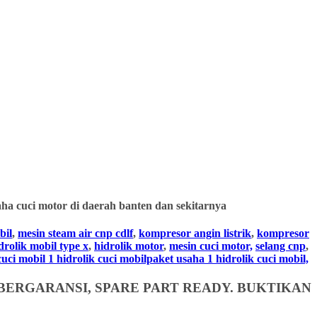
ha cuci motor di daerah banten dan sekitarnya
bil
,
mesin steam air cnp cdlf
,
kompresor angin listrik
,
kompresor
drolik mobil type x
,
hidrolik motor
,
mesin cuci motor,
selang cnp
,
i mobil 1 hidrolik cuci mobilpaket usaha 1 hidrolik cuci mobil,
BERGARANSI, SPARE PART READY. BUKTIKAN