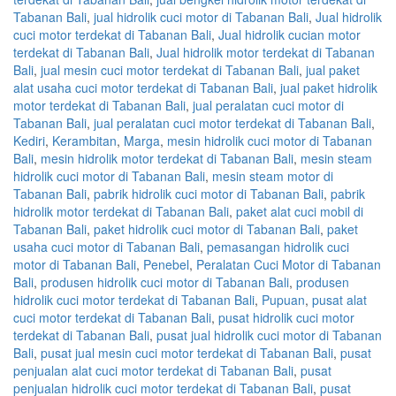
Tabanan Bali
,
jual hidrolik cuci motor di Tabanan Bali
,
Jual hidrolik
cuci motor terdekat di Tabanan Bali
,
Jual hidrolik cucian motor
terdekat di Tabanan Bali
,
Jual hidrolik motor terdekat di Tabanan
Bali
,
jual mesin cuci motor terdekat di Tabanan Bali
,
jual paket
alat usaha cuci motor terdekat di Tabanan Bali
,
jual paket hidrolik
motor terdekat di Tabanan Bali
,
jual peralatan cuci motor di
Tabanan Bali
,
jual peralatan cuci motor terdekat di Tabanan Bali
,
Kediri
,
Kerambitan
,
Marga
,
mesin hidrolik cuci motor di Tabanan
Bali
,
mesin hidrolik motor terdekat di Tabanan Bali
,
mesin steam
hidrolik cuci motor di Tabanan Bali
,
mesin steam motor di
Tabanan Bali
,
pabrik hidrolik cuci motor di Tabanan Bali
,
pabrik
hidrolik motor terdekat di Tabanan Bali
,
paket alat cuci mobil di
Tabanan Bali
,
paket hidrolik cuci motor di Tabanan Bali
,
paket
usaha cuci motor di Tabanan Bali
,
pemasangan hidrolik cuci
motor di Tabanan Bali
,
Penebel
,
Peralatan Cuci Motor di Tabanan
Bali
,
produsen hidrolik cuci motor di Tabanan Bali
,
produsen
hidrolik cuci motor terdekat di Tabanan Bali
,
Pupuan
,
pusat alat
cuci motor terdekat di Tabanan Bali
,
pusat hidrolik cuci motor
terdekat di Tabanan Bali
,
pusat jual hidrolik cuci motor di Tabanan
Bali
,
pusat jual mesin cuci motor terdekat di Tabanan Bali
,
pusat
penjualan alat cuci motor terdekat di Tabanan Bali
,
pusat
penjualan hidrolik cuci motor terdekat di Tabanan Bali
,
pusat