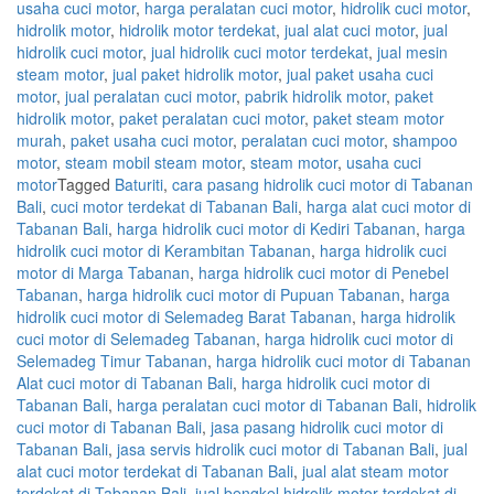
usaha cuci motor
,
harga peralatan cuci motor
,
hidrolik cuci motor
,
hidrolik motor
,
hidrolik motor terdekat
,
jual alat cuci motor
,
jual
hidrolik cuci motor
,
jual hidrolik cuci motor terdekat
,
jual mesin
steam motor
,
jual paket hidrolik motor
,
jual paket usaha cuci
motor
,
jual peralatan cuci motor
,
pabrik hidrolik motor
,
paket
hidrolik motor
,
paket peralatan cuci motor
,
paket steam motor
murah
,
paket usaha cuci motor
,
peralatan cuci motor
,
shampoo
motor
,
steam mobil steam motor
,
steam motor
,
usaha cuci
motor
Tagged
Baturiti
,
cara pasang hidrolik cuci motor di Tabanan
Bali
,
cuci motor terdekat di Tabanan Bali
,
harga alat cuci motor di
Tabanan Bali
,
harga hidrolik cuci motor di Kediri Tabanan
,
harga
hidrolik cuci motor di Kerambitan Tabanan
,
harga hidrolik cuci
motor di Marga Tabanan
,
harga hidrolik cuci motor di Penebel
Tabanan
,
harga hidrolik cuci motor di Pupuan Tabanan
,
harga
hidrolik cuci motor di Selemadeg Barat Tabanan
,
harga hidrolik
cuci motor di Selemadeg Tabanan
,
harga hidrolik cuci motor di
Selemadeg Timur Tabanan
,
harga hidrolik cuci motor di Tabanan
Alat cuci motor di Tabanan Bali
,
harga hidrolik cuci motor di
Tabanan Bali
,
harga peralatan cuci motor di Tabanan Bali
,
hidrolik
cuci motor di Tabanan Bali
,
jasa pasang hidrolik cuci motor di
Tabanan Bali
,
jasa servis hidrolik cuci motor di Tabanan Bali
,
jual
alat cuci motor terdekat di Tabanan Bali
,
jual alat steam motor
terdekat di Tabanan Bali
,
jual bengkel hidrolik motor terdekat di