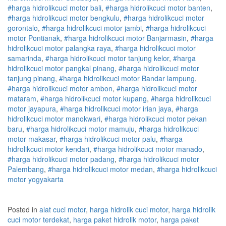
#
harga hidrolik
cuci
motor
bali
,
#
harga hidrolik
cuci
motor
banten
,
#
harga hidrolik
cuci
motor
bengkulu
,
#
harga hidrolik
cuci
motor
gorontalo
,
#
harga hidrolik
cuci
motor
jambi
,
#
harga hidrolik
cuci
motor
Pontianak
,
#
harga hidrolik
cuci
motor
Banjarmasin
,
#
harga
hidrolik
cuci
motor
palangka raya
,
#
harga hidrolik
cuci
motor
samarinda
,
#
harga hidrolik
cuci
motor
tanjung kelor
,
#
harga
hidrolik
cuci
motor
pangkal pinang
,
#
harga hidrolik
cuci
motor
tanjung pinang
,
#
harga hidrolik
cuci
motor
Bandar lampung
,
#
harga hidrolik
cuci
motor
ambon
,
#
harga hidrolik
cuci
motor
mataram
,
#
harga hidrolik
cuci
motor
kupang
,
#
harga hidrolik
cuci
motor
jayapura
,
#
harga hidrolik
cuci
motor
irian jaya
,
#
harga
hidrolik
cuci
motor
manokwari
,
#
harga hidrolik
cuci
motor
pekan
baru
,
#
harga hidrolik
cuci
motor
mamuju
,
#
harga hidrolik
cuci
motor
makasar
,
#
harga hidrolik
cuci
motor
palu
,
#
harga
hidrolik
cuci
motor
kendari
,
#
harga hidrolik
cuci
motor
manado
,
#
harga hidrolik
cuci
motor
padang
,
#
harga hidrolik
cuci
motor
Palembang
,
#
harga hidrolik
cuci
motor
medan
,
#
harga hidrolik
cuci
motor
yogyakarta
Posted in
alat cuci motor
,
harga hidrolik cuci motor
,
harga hidrolik
cuci motor terdekat
,
harga paket hidrolik motor
,
harga paket