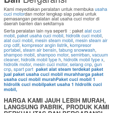
Kami meyediakan peralatan untuk membuka
usaha
cuci motor
dan motor lengkap siap pakai untuk
pemasangan peralatan alat usaha cuci motor di
daerah banten dan sekitarnya
Serta peralatan lain nya seperti : paket
alat cuci
mobil
,
paket usaha cuci mobil
,
hidrolik cuci mobil
,
alat cuci mobil
,
mesin steam mobil
,
mesin steam air
cnp cdlf
,
kompresor angin listrik
,
kompresor
portabel
,
steam air bensin
,
tabung snowwash
,
shampoo mobil
,
shampoo motor
,
semirban
,
vacuum
cleaner
,
hidrolik mobil type h
,
hidrolik mobil type x
,
hidrolik motor
,
mesin cuci motor,
selang cnp
,
gun
cnp
,
spart part
paket alat steam terdekat paket
jual paket usaha cuci mobil murahharga paket
usaha cuci mobil murahPaket cuci mobil 1
hidrolik cuci mobilpaket usaha 1 hidrolik cuci
mobil,
HARGA KAMI JAUH LEBIH MURAH,
LANGSUNG PABRIK, PRODUK KAMI