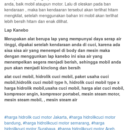
anda, baik mobil ataupun motor. Lalu di oleskan pada ban
kendaraan , maka ban kendaaran tersebut akan terlihat hitam
mengkilat, setelah menggunakan bahan ini mobil akan terlihat
lebih bersih hitam dan enak dilihat.
Lap Kanebo
Merupakan alat berupa lap yang mempunyai daya serap air
tinggi, dipakai setelah kendaraan anda di cuci, karena ada
sisa sisa air yang menempel di body dan mesin maka
dengan menggunkan lap kanebo ini sisa air yang
menempelkan segera menjadi berish, sehingga mobil anda
pun akan menjadi kinclong dan bersih
alat cuci mobil, hidrolik cuci mobil, paket usaha cuci
mobil,hidrolik cuci mobil type h, hidrolik cuci mobil type x
harga hidrolik mobil,usaha cuci mobil, harga alat cuci mobil,
kompresor angin, kompresor portabel, mesin steam motor,
mesin steam mobil, , mesin steam air
#harga hidrolik cuci motor Jakarta
,
#
harga hidrolik
cuci
motor
bandung
,
#
harga hidrolik
cuci
motor
semarang
,
#
harga
hidrolik
cuci
motor
Surabaya
,
#
harga hidrolik
cuci
motor
Aceh
,