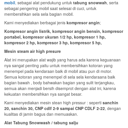
mobil
,
sebagai alat pendukung untuk
tabung snowwah
, serta
sebagai pengering mobil saat selesai di cuci, untuk
membersihkan sela sela bagian mobil.
Kami menyediakan berbagai jenis
kompresor angin
;
Kompresor angin listrik, kompresor angin bensin, kompresor
portabel, kompresor ukuran 1/2 hp, kompresor 1 hp,
kompresor 2 hp, kompresor 3 hp, kompresor 5 hp,
Mesin steam air high presure
Alat ini merupakan alat wajib yang harus ada karena keguanaan
nya sangat penting yaitu untuk membersihkan kotoran yang
menempel pada kendaraan baik di mobil atau pun di motor.
Semua kotoran yang menempel di sela sela kendaraana baik
bagian bawah , body bahwakan bagian yang sulit terjangkau,
semua akan menjadi bersih disemprot dengan alat ini, karena
kekuatan membersihkan nya sangat besar.
Kami menyediakan mesin stean high pressur : seperti
sanchin
20, sanchin 30, CNP cdlf 2-9 sampai CNP CDLF 2-22
, dengan
kualitas di jamin bagus dan memuaskan.
Alat Tabung Snowwash / tabung salju