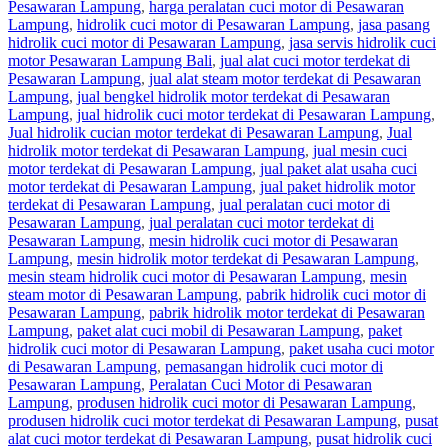
Pesawaran Lampung
,
harga peralatan cuci motor di Pesawaran
Lampung
,
hidrolik cuci motor di Pesawaran Lampung
,
jasa pasang
hidrolik cuci motor di Pesawaran Lampung
,
jasa servis hidrolik cuci
motor Pesawaran Lampung Bali
,
jual alat cuci motor terdekat di
Pesawaran Lampung
,
jual alat steam motor terdekat di Pesawaran
Lampung
,
jual bengkel hidrolik motor terdekat di Pesawaran
Lampung
,
jual hidrolik cuci motor terdekat di Pesawaran Lampung
,
Jual hidrolik cucian motor terdekat di Pesawaran Lampung
,
Jual
hidrolik motor terdekat di Pesawaran Lampung
,
jual mesin cuci
motor terdekat di Pesawaran Lampung
,
jual paket alat usaha cuci
motor terdekat di Pesawaran Lampung
,
jual paket hidrolik motor
terdekat di Pesawaran Lampung
,
jual peralatan cuci motor di
Pesawaran Lampung
,
jual peralatan cuci motor terdekat di
Pesawaran Lampung
,
mesin hidrolik cuci motor di Pesawaran
Lampung
,
mesin hidrolik motor terdekat di Pesawaran Lampung
,
mesin steam hidrolik cuci motor di Pesawaran Lampung
,
mesin
steam motor di Pesawaran Lampung
,
pabrik hidrolik cuci motor di
Pesawaran Lampung
,
pabrik hidrolik motor terdekat di Pesawaran
Lampung
,
paket alat cuci mobil di Pesawaran Lampung
,
paket
hidrolik cuci motor di Pesawaran Lampung
,
paket usaha cuci motor
di Pesawaran Lampung
,
pemasangan hidrolik cuci motor di
Pesawaran Lampung
,
Peralatan Cuci Motor di Pesawaran
Lampung
,
produsen hidrolik cuci motor di Pesawaran Lampung
,
produsen hidrolik cuci motor terdekat di Pesawaran Lampung
,
pusat
alat cuci motor terdekat di Pesawaran Lampung
,
pusat hidrolik cuci