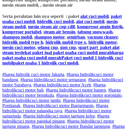
mesin steam mobil, , mesin steam air
Serta peralatan lain nya seperti : paket
alat cuci mobil
,
paket
usaha cuci mobil
,
hidrolik cuci mobil
,
alat cuci mobil
,
mesin
steam mobil
,
mesin steam air cnp cdlf
,
kompresor angin listrik
,
kompresor portabel
,
steam air bensin
,
tabung snowwash
,
shampoo mobil
,
shampoo motor
,
semirban
,
vacuum cleaner
,
hidrolik mobil type h
,
hidrolik mobil type x
,
hidrolik motor
,
mesin cuci motor,
selang cnp
,
gun cnp
,
spart part
paket alat
steam terdekat paket jual paket usaha cuci mobil murahharga
paket usaha cuci mobil murahPaket cuci mobil 1 hidrolik cuci
mobilpaket usaha 1 hidrolik cuci mobil,
#harga hidrolik cuci motor Jakarta
,
#
harga hidrolik
cuci
motor
bandung
,
#
harga hidrolik
cuci
motor
semarang
,
#
harga hidrolik
cuci
motor
Surabaya
,
#
harga hidrolik
cuci
motor
Aceh
,
#
harga
hidrolik
cuci
motor
bali
,
#
harga hidrolik
cuci
motor
banten
,
#
harga
hidrolik
cuci
motor
bengkulu
,
#
harga hidrolik
cuci
motor
gorontalo
,
#
harga hidrolik
cuci
motor
jambi
,
#
harga hidrolik
cuci
motor
Pontianak
,
#
harga hidrolik
cuci
motor
Banjarmasin
,
#
harga
hidrolik
cuci
motor
palangka raya
,
#
harga hidrolik
cuci
motor
samarinda
,
#
harga hidrolik
cuci
motor
tanjung kelor
,
#
harga
hidrolik
cuci
motor
pangkal pinang
,
#
harga hidrolik
cuci
motor
tanjung pinang
,
#
harga hidrolik
cuci
motor
Bandar lampung
,
#
harga