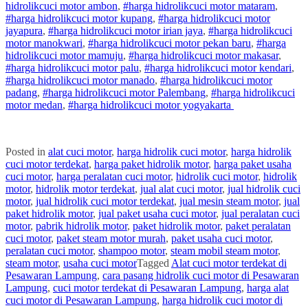
hidrolik
cuci
motor
ambon
,
#
harga hidrolik
cuci
motor
mataram
,
#
harga hidrolik
cuci
motor
kupang
,
#
harga hidrolik
cuci
motor
jayapura
,
#
harga hidrolik
cuci
motor
irian jaya
,
#
harga hidrolik
cuci
motor
manokwari
,
#
harga hidrolik
cuci
motor
pekan baru
,
#
harga
hidrolik
cuci
motor
mamuju
,
#
harga hidrolik
cuci
motor
makasar
,
#
harga hidrolik
cuci
motor
palu
,
#
harga hidrolik
cuci
motor
kendari
,
#
harga hidrolik
cuci
motor
manado
,
#
harga hidrolik
cuci
motor
padang
,
#
harga hidrolik
cuci
motor
Palembang
,
#
harga hidrolik
cuci
motor
medan
,
#
harga hidrolik
cuci
motor
yogyakarta
Posted in
alat cuci motor
,
harga hidrolik cuci motor
,
harga hidrolik
cuci motor terdekat
,
harga paket hidrolik motor
,
harga paket usaha
cuci motor
,
harga peralatan cuci motor
,
hidrolik cuci motor
,
hidrolik
motor
,
hidrolik motor terdekat
,
jual alat cuci motor
,
jual hidrolik cuci
motor
,
jual hidrolik cuci motor terdekat
,
jual mesin steam motor
,
jual
paket hidrolik motor
,
jual paket usaha cuci motor
,
jual peralatan cuci
motor
,
pabrik hidrolik motor
,
paket hidrolik motor
,
paket peralatan
cuci motor
,
paket steam motor murah
,
paket usaha cuci motor
,
peralatan cuci motor
,
shampoo motor
,
steam mobil steam motor
,
steam motor
,
usaha cuci motor
Tagged
Alat cuci motor terdekat di
Pesawaran Lampung
,
cara pasang hidrolik cuci motor di Pesawaran
Lampung
,
cuci motor terdekat di Pesawaran Lampung
,
harga alat
cuci motor di Pesawaran Lampung
,
harga hidrolik cuci motor di