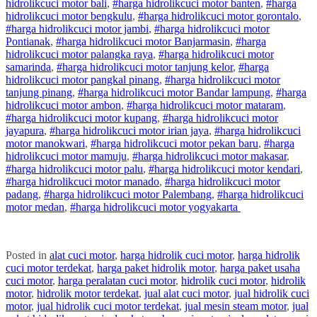
hidrolik
cuci
motor
bali
,
#
harga hidrolik
cuci
motor
banten
,
#
harga
hidrolik
cuci
motor
bengkulu
,
#
harga hidrolik
cuci
motor
gorontalo
,
#
harga hidrolik
cuci
motor
jambi
,
#
harga hidrolik
cuci
motor
Pontianak
,
#
harga hidrolik
cuci
motor
Banjarmasin
,
#
harga
hidrolik
cuci
motor
palangka raya
,
#
harga hidrolik
cuci
motor
samarinda
,
#
harga hidrolik
cuci
motor
tanjung kelor
,
#
harga
hidrolik
cuci
motor
pangkal pinang
,
#
harga hidrolik
cuci
motor
tanjung pinang
,
#
harga hidrolik
cuci
motor
Bandar lampung
,
#
harga
hidrolik
cuci
motor
ambon
,
#
harga hidrolik
cuci
motor
mataram
,
#
harga hidrolik
cuci
motor
kupang
,
#
harga hidrolik
cuci
motor
jayapura
,
#
harga hidrolik
cuci
motor
irian jaya
,
#
harga hidrolik
cuci
motor
manokwari
,
#
harga hidrolik
cuci
motor
pekan baru
,
#
harga
hidrolik
cuci
motor
mamuju
,
#
harga hidrolik
cuci
motor
makasar
,
#
harga hidrolik
cuci
motor
palu
,
#
harga hidrolik
cuci
motor
kendari
,
#
harga hidrolik
cuci
motor
manado
,
#
harga hidrolik
cuci
motor
padang
,
#
harga hidrolik
cuci
motor
Palembang
,
#
harga hidrolik
cuci
motor
medan
,
#
harga hidrolik
cuci
motor
yogyakarta
Posted in
alat cuci motor
,
harga hidrolik cuci motor
,
harga hidrolik
cuci motor terdekat
,
harga paket hidrolik motor
,
harga paket usaha
cuci motor
,
harga peralatan cuci motor
,
hidrolik cuci motor
,
hidrolik
motor
,
hidrolik motor terdekat
,
jual alat cuci motor
,
jual hidrolik cuci
motor
,
jual hidrolik cuci motor terdekat
,
jual mesin steam motor
,
jual