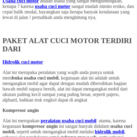
Usaha cuci motor
adalah usaha yang sangat menguntungkan,
kenapa ? karena
usaha cuci motor
sangat mudah minim resiko, dan
cepat balik modal, bayangkan saja berapa banyak kendaraan yang
lewat di jalan ! pernahkah anda menghitung nya,
PAKET ALAT CUCI MOTOR TERDIRI
DARI
Hidrolik cuci motor
Alat ini merupaka peralatan yang wajib anda punya untuk
mem
buka usaha cuci mobil
, kegunaan alat ini adalah untuk
mengangkat mobil agar dapat dengan mudah dibersihkan bagian
bawah mobil supaya bersih, alat ini dapat mengangkat mobil dari
ukuran paliing kecil sampai yang paling besar, seperti pajero,
alphard, bahkan truk engkol dapat di angkat
Kompresor angin
Alat ini merupakan
peralatan usaha cuci mobil
utama, karena
kegunaan
kompresor angin
ini sangat banyak didalam
usaha cuci
mobil,
seperti untuk mengangkat mobil melalui
hidrolik mobil
,