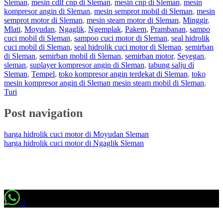
Sleman
,
mesin cdlf cnp di Sleman
,
mesin cnp di Sleman
,
mesin
kompresor angin di Sleman
,
mesin semprot mobil di Sleman
,
mesin
semprot motor di Sleman
,
mesin steam motor di Sleman
,
Minggir
,
Mlati
,
Moyudan
,
Ngaglik
,
Ngemplak
,
Pakem
,
Prambanan
,
sampo
cuci mobil di Sleman
,
sampoo cuci motor di Sleman
,
seal hidrolik
cuci mobil di Sleman
,
seal hidrolik cuci motor di Sleman
,
semirban
di Sleman
,
semirban mobil di Sleman
,
semirban motor
,
Seyegan
,
sleman
,
suplayer kompresor angin di Sleman
,
tabung salju di
Sleman
,
Tempel
,
toko kompresor angin terdekat di Sleman
,
toko
mesin kompresor angin di Sleman mesin steam mobil di Sleman
,
Turi
Post navigation
harga hidrolik cuci motor di Moyudan Sleman
harga hidrolik cuci motor di Ngaglik Sleman
1