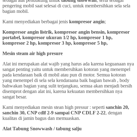
sebagai alat pendukung untuk
tabung snowwah
, serta sebagai
pengering mobil saat selesai di cuci, untuk membersihkan sela sela
bagian mobil.
Kami menyediakan berbagai jenis
kompresor angin
;
Kompresor angin listrik, kompresor angin bensin, kompresor
portabel, kompresor ukuran 1/2 hp, kompresor 1 hp,
kompresor 2 hp, kompresor 3 hp, kompresor 5 hp,
Mesin steam air high presure
Alat ini merupakan alat wajib yang harus ada karena keguanaan nya
sangat penting yaitu untuk membersihkan kotoran yang menempel
pada kendaraan baik di mobil atau pun di motor. Semua kotoran
yang menempel di sela sela kendaraana baik bagian bawah , body
bahwakan bagian yang sulit terjangkau, semua akan menjadi bersih
disemprot dengan alat ini, karena kekuatan membersihkan nya
sangat besar.
Kami menyediakan mesin stean high pressur : seperti
sanchin 20,
sanchin 30, CNP cdlf 2-9 sampai CNP CDLF 2-22
, dengan
kualitas di jamin bagus dan memuaskan.
Alat Tabung Snowwash / tabung salju