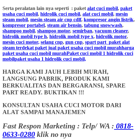
Serta peralatan lain nya seperti : paket
alat cuci mobil
,
paket
usaha cuci mobil
,
hidrolik cuci mobil
,
alat cuci mobil
,
mesin
steam mobil
,
mesin steam air cnp cdlf
,
kompresor angin listrik
,
kompresor portabel
,
steam air bensin
,
tabung snowwash
,
shampoo mobil
,
shampoo motor
,
semirban
,
vacuum cleaner
,
hidrolik mobil type h
,
hidrolik mobil type x
,
hidrolik motor
,
mesin cuci motor,
selang cnp
,
gun cnp
,
spart part
paket alat
steam terdekat paket jual paket usaha cuci mobil murahharga
paket usaha cuci mobil murahPaket cuci mobil 1 hidrolik cuci
mobilpaket usaha 1 hidrolik cuci mobil,
HARGA KAMI JAUH LEBIH MURAH,
LANGSUNG PABRIK, PRODUK KAMI
BERKUALITAS DAN BERGARANSI, SPARE
PART READY. BUKTIKAN !!!
KONSULTAN USAHA CUCI MOTOR DARI
ALAT SAMPAI MANAJEMEN
Fast Respon Marketing : Telp/ WA :
0818-
0633-0280
klik no nya