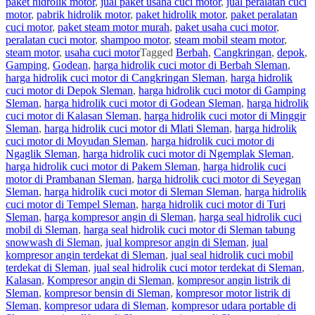
paket hidrolik motor
,
jual paket usaha cuci motor
,
jual peralatan cuci
motor
,
pabrik hidrolik motor
,
paket hidrolik motor
,
paket peralatan
cuci motor
,
paket steam motor murah
,
paket usaha cuci motor
,
peralatan cuci motor
,
shampoo motor
,
steam mobil steam motor
,
steam motor
,
usaha cuci motor
Tagged
Berbah
,
Cangkringan
,
depok
,
Gamping
,
Godean
,
harga hidrolik cuci motor di Berbah Sleman
,
harga hidrolik cuci motor di Cangkringan Sleman
,
harga hidrolik
cuci motor di Depok Sleman
,
harga hidrolik cuci motor di Gamping
Sleman
,
harga hidrolik cuci motor di Godean Sleman
,
harga hidrolik
cuci motor di Kalasan Sleman
,
harga hidrolik cuci motor di Minggir
Sleman
,
harga hidrolik cuci motor di Mlati Sleman
,
harga hidrolik
cuci motor di Moyudan Sleman
,
harga hidrolik cuci motor di
Ngaglik Sleman
,
harga hidrolik cuci motor di Ngemplak Sleman
,
harga hidrolik cuci motor di Pakem Sleman
,
harga hidrolik cuci
motor di Prambanan Sleman
,
harga hidrolik cuci motor di Seyegan
Sleman
,
harga hidrolik cuci motor di Sleman Sleman
,
harga hidrolik
cuci motor di Tempel Sleman
,
harga hidrolik cuci motor di Turi
Sleman
,
harga kompresor angin di Sleman
,
harga seal hidrolik cuci
mobil di Sleman
,
harga seal hidrolik cuci motor di Sleman tabung
snowwash di Sleman
,
jual kompresor angin di Sleman
,
jual
kompresor angin terdekat di Sleman
,
jual seal hidrolik cuci mobil
terdekat di Sleman
,
jual seal hidrolik cuci motor terdekat di Sleman
,
Kalasan
,
Kompresor angin di Sleman
,
kompresor angin listrik di
Sleman
,
kompresor bensin di Sleman
,
kompresor motor listrik di
Sleman
,
kompresor udara di Sleman
,
kompresor udara portable di