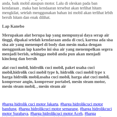
anda, baik mobil ataupun motor. Lalu di oleskan pada ban
kendaraan , maka ban kendaaran tersebut akan terlihat hitam
mengkilat, setelah menggunakan bahan ini mobil akan terlihat lebih
bersih hitam dan enak dilihat.
Lap Kanebo
Merupakan alat berupa lap yang mempunyai daya serap air
tinggi, dipakai setelah kendaraan anda di cuci, karena ada sisa
sisa air yang menempel di body dan mesin maka dengan
menggunkan lap kanebo ini sisa air yang menempelkan segera
menjadi berish, sehingga mobil anda pun akan menjadi
kinclong dan bersih
alat cuci mobil, hidrolik cuci mobil, paket usaha cuci
mobil,hidrolik cuci mobil type h, hidrolik cuci mobil type x
harga hidrolik mobil,usaha cuci mobil, harga alat cuci mobil,
kompresor angin, kompresor portabel, mesin steam motor,
mesin steam mobil, , mesin steam air
#harga hidrolik cuci motor Jakarta
,
#
harga hidrolik
cuci
motor
bandung
,
#
harga hidrolik
cuci
motor
semarang
,
#
harga hidrolik
cuci
motor
Surabaya
,
#
harga hidrolik
cuci
motor
Aceh
,
#
harga