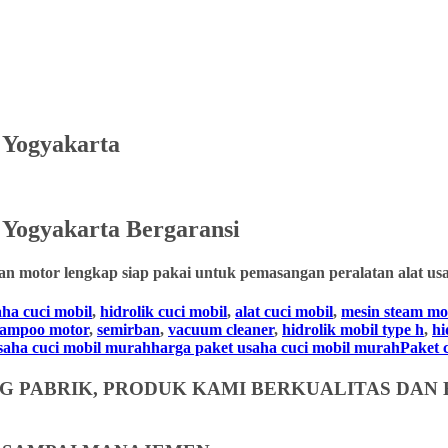
 Yogyakarta
Yogyakarta
Bergaransi
an motor lengkap siap pakai untuk pemasangan peralatan alat usa
aha cuci mobil
,
hidrolik cuci mobil
,
alat cuci mobil
,
mesin steam mo
hampoo motor
,
semirban
,
vacuum cleaner
,
hidrolik mobil type h
,
hi
usaha cuci mobil murahharga paket usaha cuci mobil murahPaket cuc
 PABRIK, PRODUK KAMI BERKUALITAS DAN 