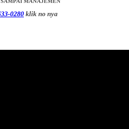
T SAMPAI MANAJEMEN
33-0280
klik no nya