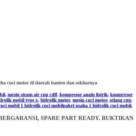
ha cuci motor di daerah banten dan sekitarnya
bil
,
mesin steam air cnp cdlf
,
kompresor angin listrik
,
kompresor
drolik mobil type x
,
hidrolik motor
,
mesin cuci motor,
selang cnp
,
i mobil 1 hidrolik cuci mobilpaket usaha 1 hidrolik cuci mobil,
BERGARANSI, SPARE PART READY. BUKTIKAN