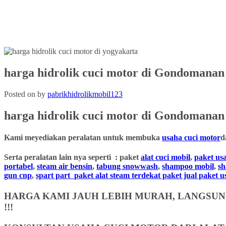
harga hidrolik cuci motor di Gondomanan
Posted on
by
pabrikhidrolikmobil123
harga hidrolik cuci motor
di
Gondomanan
Kami meyediakan peralatan untuk membuka
usaha cuci motor
d
Serta peralatan lain nya seperti : paket
alat cuci mobil
,
paket us
portabel
,
steam air bensin
,
tabung snowwash
,
shampoo mobil
,
s
gun cnp
,
spart part
paket alat steam terdekat paket jual paket 
HARGA KAMI JAUH LEBIH MURAH, LANGSUNG
!!!