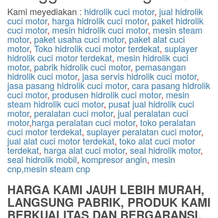
Kami meyediakan :
hidrolik cuci motor
,
jual hidrolik
cuci motor
,
harga hidrolik cuci motor
,
paket hidrolik
cuci motor
,
mesin hidrolik cuci motor
,
mesin steam
motor
,
paket usaha cuci motor
,
paket alat cuci
motor
,
Toko hidrolik cuci motor terdekat
,
suplayer
hidrolik cuci motor terdekat
,
mesin hidrolik cuci
motor
,
pabrik hidrolik cuci motor
,
pemasangan
hidrolik cuci motor
,
jasa servis hidrolik cuci motor
,
jasa pasang hidrolik cuci motor
,
cara pasang hidrolik
cuci motor
,
produsen hidrolik cuci motor
,
mesin
steam hidrolik cuci motor
,
pusat jual hidrolik cuci
motor
,
peralatan cuci motor
,
jual peralatan cuci
motor
,
harga peralatan cuci motor
,
toko peralatan
cuci motor terdekat
,
suplayer peralatan cuci motor
,
jual alat cuci motor terdekat
,
toko alat cuci motor
terdekat
,
harga alat cuci motor
,
seal hidrolik motor
,
seal hidrolik mobil
,
kompresor angin
,
mesin
cnp,mesin steam cnp
HARGA KAMI JAUH LEBIH MURAH,
LANGSUNG PABRIK, PRODUK KAMI
BERKUALITAS DAN BERGARANSI,