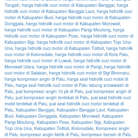
Tengah
,
harga hidrolik cuci motor di Kabupaten Banggai
,
harga
hidrolik cuci motor di Kabupaten Banggai Laut
,
harga hidrolik cuci
motor di Kabupaten Buol
,
harga hidrolik cuci motor di Kabupaten
Donggala
,
harga hidrolik cuci motor di Kabupaten Morowali
,
harga hidrolik cuci motor di Kabupaten Parigi Moutong
,
harga
hidrolik cuci motor di Kabupaten Poso
,
harga hidrolik cuci motor di
Kabupaten Sigi
,
harga hidrolik cuci motor di Kabupaten Tojo Una-
Una
,
harga hidrolik cuci motor di Kabupaten Tolitoli
,
harga hidrolik
cuci motor di Kolonodale
,
harga hidrolik cuci motor di Kota Palu
,
harga hidrolik cuci motor di Luwuk
,
harga hidrolik cuci motor di
Morowali Utara
,
harga hidrolik cuci motor di Parigi
,
harga hidrolik
cuci motor di Salakan
,
harga hidrolik cuci motor di Sigi Biromaru
,
harga kompresor angin di Palu
,
harga seal hidrolik cuci mobil di
Palu
,
harga seal hidrolik cuci motor di Palu tabung snowwash di
Palu
,
jual kompresor angin 10 pk di Palu
,
jual kompresor angin di
Palu
,
jual kompresor angin terdekat di Palu
,
jual seal hidrolik cuci
mobil terdekat di Palu
,
jual seal hidrolik cuci motor terdekat di
Palu
,
Kabupaten Banggai
,
Kabupaten Banggai Laut
,
Kabupaten
Buol
,
Kabupaten Donggala
,
Kabupaten Morowali
,
Kabupaten
Parigi Moutong
,
Kabupaten Poso
,
Kabupaten Sigi
,
Kabupaten
Tojo Una-Una
,
Kabupaten Tolitoli
,
Kolonodale
,
Kompresor angin
di Palu
,
kompresor angin listrik di Palu
,
kompresor bensin di Palu
,