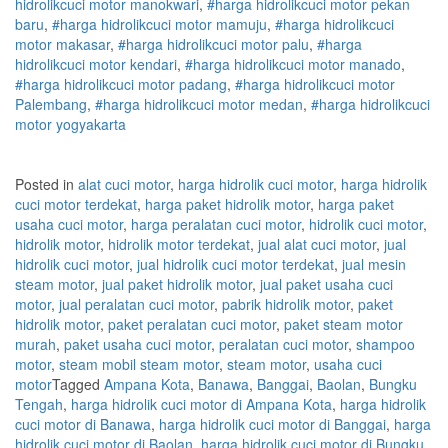
hidrolik
cuci
motor
manokwari
,
#
harga hidrolik
cuci
motor
pekan
baru
,
#
harga hidrolik
cuci
motor
mamuju
,
#
harga hidrolik
cuci
motor
makasar
,
#
harga hidrolik
cuci
motor
palu
,
#
harga
hidrolik
cuci
motor
kendari
,
#
harga hidrolik
cuci
motor
manado
,
#
harga hidrolik
cuci
motor
padang
,
#
harga hidrolik
cuci
motor
Palembang
,
#
harga hidrolik
cuci
motor
medan
,
#
harga hidrolik
cuci
motor
yogyakarta
Posted in
alat cuci motor
,
harga hidrolik cuci motor
,
harga hidrolik
cuci motor terdekat
,
harga paket hidrolik motor
,
harga paket
usaha cuci motor
,
harga peralatan cuci motor
,
hidrolik cuci motor
,
hidrolik motor
,
hidrolik motor terdekat
,
jual alat cuci motor
,
jual
hidrolik cuci motor
,
jual hidrolik cuci motor terdekat
,
jual mesin
steam motor
,
jual paket hidrolik motor
,
jual paket usaha cuci
motor
,
jual peralatan cuci motor
,
pabrik hidrolik motor
,
paket
hidrolik motor
,
paket peralatan cuci motor
,
paket steam motor
murah
,
paket usaha cuci motor
,
peralatan cuci motor
,
shampoo
motor
,
steam mobil steam motor
,
steam motor
,
usaha cuci
motor
Tagged
Ampana Kota
,
Banawa
,
Banggai
,
Baolan
,
Bungku
Tengah
,
harga hidrolik cuci motor di Ampana Kota
,
harga hidrolik
cuci motor di Banawa
,
harga hidrolik cuci motor di Banggai
,
harga
hidrolik cuci motor di Baolan
,
harga hidrolik cuci motor di Bungku