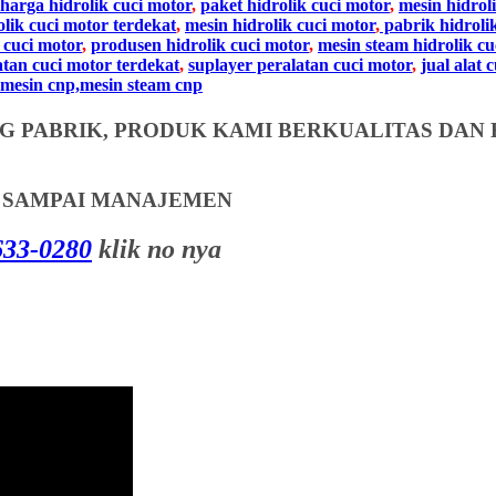
harga hidrolik cuci motor
,
paket hidrolik cuci motor
,
mesin hidrol
olik cuci motor terdekat
,
mesin hidrolik cuci motor
,
pabrik hidroli
 cuci motor
,
produsen hidrolik cuci motor
,
mesin steam hidrolik cu
atan cuci motor terdekat
,
suplayer peralatan cuci motor
,
jual alat 
mesin cnp,mesin steam cnp
 PABRIK, PRODUK KAMI BERKUALITAS DAN 
T SAMPAI MANAJEMEN
33-0280
klik no nya