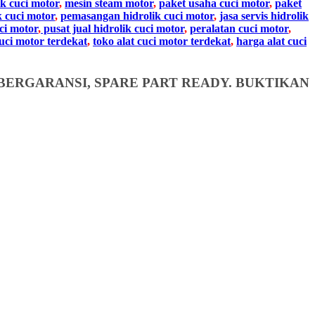
ik cuci motor
,
mesin steam motor
,
paket usaha cuci motor
,
paket
k cuci motor
,
pemasangan hidrolik cuci motor
,
jasa servis hidrolik
ci motor
,
pusat jual hidrolik cuci motor
,
peralatan cuci motor
,
cuci motor terdekat
,
toko alat cuci motor terdekat
,
harga alat cuci
BERGARANSI, SPARE PART READY. BUKTIKAN