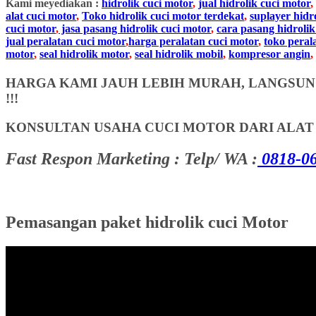
Kami meyediakan :
hidrolik cuci motor
,
jual hidrolik cuci motor
,
alat cuci motor
,
Toko hidrolik cuci motor terdekat
,
suplayer hidr
cuci motor
,
jasa pasang hidrolik cuci motor
,
cara pasang hidrolik
jual peralatan cuci motor
,
harga peralatan cuci motor
,
toko peral
motor
,
seal hidrolik motor
,
seal hidrolik mobil
,
kompresor angin
,
HARGA KAMI JAUH LEBIH MURAH, LANGSUNG
!!!
KONSULTAN USAHA CUCI MOTOR DARI ALA
Fast Respon Marketing : Telp/ WA :
0818-06
Pemasangan paket hidrolik cuci Motor