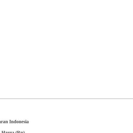
saran Indonesia
 Harga (Rp)