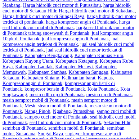
Ngabang
,
Harga hidrolik cuci motor di Putussibau
,
harga hidrolik
cuci motor di Sekadau Hilir
,
Harga hidrolik cuci motor di Sukadana
,
Harga hidrolik cuci motor di Sungai Raya
,
harga hidrolik cuci motor
terdekat di pontianak
,
harga kompresor angin di Pontianak
,
harga
seal hidrolik cuci mobil di Pontianak
,
harga seal hidrolik cuci motor
di Pontianak tabung snowwash di Pontianak
,
jual kompresor angin
10 pk di Pontianak
,
jual kompresor angin di Pontianak
,
jual
kompresor angin terdekat di Pontianak
,
jual seal hidrolik cuci mobil
terdekat di Pontianak
,
jual seal hidrolik cuci motor terdekat di
Pontianak
,
Kabupaten Bengkayang
,
Kabupaten Kapuas Hulu
,
Kabupaten Kayong Utara
,
Kabupaten Ketapang
,
Kabupaten Kubu
Raya
,
Kabupaten Landak
,
Kabupaten Melawi
,
Kabupaten
Mempawah
,
Kabupaten Sambas
,
Kabupaten Sanggau
,
Kabupaten
Sekadau
,
Kabupaten Sintang
,
Kalimantan barat
,
Kapuas
,
Kompresor angin di Pontianak
,
kompresor angin listrik di
Pontianak
,
kompresor bensin di Pontianak
,
Kota Pontianak
,
Kota
Singkawang
,
mesin cdlf cnp di Pontianak
,
mesin cnp di Pontianak
,
mesin semprot mobil di Pontianak
,
mesin semprot motor di
Pontianak
,
Mesin steam mobil di Pontianak
,
mesin steam motor di
Pontianak
,
Nanga Pinoh
,
Ngabang
,
Putussibau
,
sampo cuci mobil di
Pontianak
,
sampoo cuci motor di Pontianak
,
seal hidrolik cuci mobil
di Pontianak
,
seal hidrolik cuci motor di Pontianak
,
Sekadau Hilir
,
semirban di Pontianak
,
semirban mobil di Pontianak
,
semirban
motor
,
Sukadana
,
Sungai Raya
,
suplayer kompresor angin di