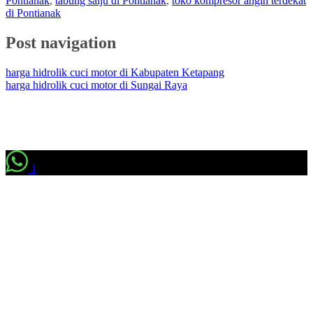
Pontianak
,
tabung salju di Pontianak
,
toko kompresor angin terdekat
di Pontianak
Post navigation
harga hidrolik cuci motor di Kabupaten Ketapang
harga hidrolik cuci motor di Sungai Raya
1