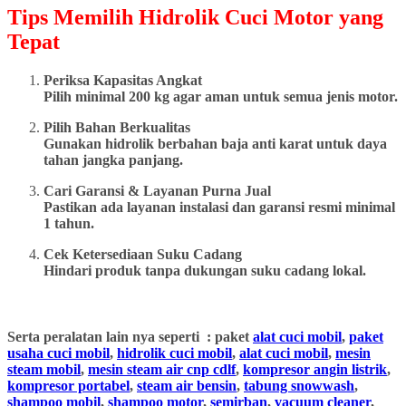
Tips Memilih Hidrolik Cuci Motor yang
Tepat
Periksa Kapasitas Angkat
Pilih minimal 200 kg agar aman untuk semua jenis motor.
Pilih Bahan Berkualitas
Gunakan hidrolik berbahan baja anti karat untuk daya
tahan jangka panjang.
Cari Garansi & Layanan Purna Jual
Pastikan ada layanan instalasi dan garansi resmi minimal
1 tahun.
Cek Ketersediaan Suku Cadang
Hindari produk tanpa dukungan suku cadang lokal.
Serta peralatan lain nya seperti : paket
alat cuci mobil
,
paket
usaha cuci mobil
,
hidrolik cuci mobil
,
alat cuci mobil
,
mesin
steam mobil
,
mesin steam air cnp cdlf
,
kompresor angin listrik
,
kompresor portabel
,
steam air bensin
,
tabung snowwash
,
shampoo mobil
,
shampoo motor
,
semirban
,
vacuum cleaner
,