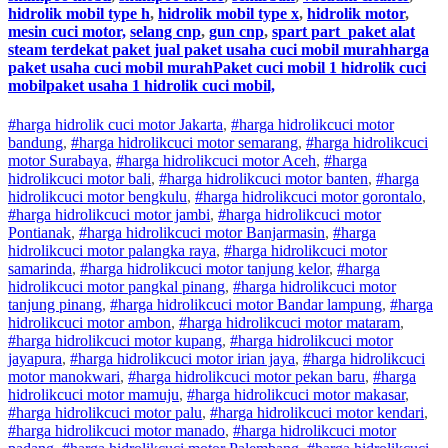
hidrolik mobil type h
,
hidrolik mobil type x
,
hidrolik motor
,
mesin cuci motor,
selang cnp
,
gun cnp
,
spart part
paket alat
steam terdekat paket jual paket usaha cuci mobil murahharga
paket usaha cuci mobil murahPaket cuci mobil 1 hidrolik cuci
mobilpaket usaha 1 hidrolik cuci mobil,
#harga hidrolik cuci motor Jakarta
,
#
harga hidrolik
cuci
motor
bandung
,
#
harga hidrolik
cuci
motor
semarang
,
#
harga hidrolik
cuci
motor
Surabaya
,
#
harga hidrolik
cuci
motor
Aceh
,
#
harga
hidrolik
cuci
motor
bali
,
#
harga hidrolik
cuci
motor
banten
,
#
harga
hidrolik
cuci
motor
bengkulu
,
#
harga hidrolik
cuci
motor
gorontalo
,
#
harga hidrolik
cuci
motor
jambi
,
#
harga hidrolik
cuci
motor
Pontianak
,
#
harga hidrolik
cuci
motor
Banjarmasin
,
#
harga
hidrolik
cuci
motor
palangka raya
,
#
harga hidrolik
cuci
motor
samarinda
,
#
harga hidrolik
cuci
motor
tanjung kelor
,
#
harga
hidrolik
cuci
motor
pangkal pinang
,
#
harga hidrolik
cuci
motor
tanjung pinang
,
#
harga hidrolik
cuci
motor
Bandar lampung
,
#
harga
hidrolik
cuci
motor
ambon
,
#
harga hidrolik
cuci
motor
mataram
,
#
harga hidrolik
cuci
motor
kupang
,
#
harga hidrolik
cuci
motor
jayapura
,
#
harga hidrolik
cuci
motor
irian jaya
,
#
harga hidrolik
cuci
motor
manokwari
,
#
harga hidrolik
cuci
motor
pekan baru
,
#
harga
hidrolik
cuci
motor
mamuju
,
#
harga hidrolik
cuci
motor
makasar
,
#
harga hidrolik
cuci
motor
palu
,
#
harga hidrolik
cuci
motor
kendari
,
#
harga hidrolik
cuci
motor
manado
,
#
harga hidrolik
cuci
motor