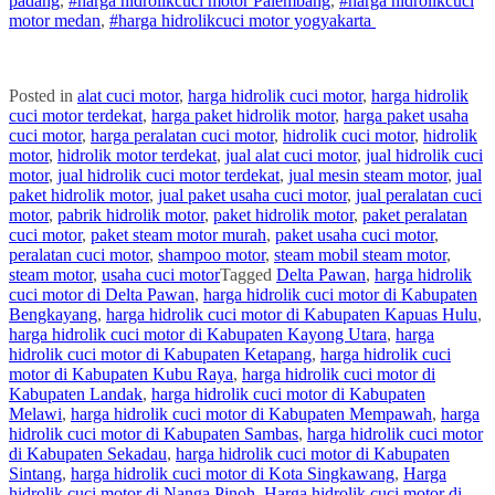
padang
,
#
harga hidrolik
cuci
motor
Palembang
,
#
harga hidrolik
cuci
motor
medan
,
#
harga hidrolik
cuci
motor
yogyakarta
Posted in
alat cuci motor
,
harga hidrolik cuci motor
,
harga hidrolik
cuci motor terdekat
,
harga paket hidrolik motor
,
harga paket usaha
cuci motor
,
harga peralatan cuci motor
,
hidrolik cuci motor
,
hidrolik
motor
,
hidrolik motor terdekat
,
jual alat cuci motor
,
jual hidrolik cuci
motor
,
jual hidrolik cuci motor terdekat
,
jual mesin steam motor
,
jual
paket hidrolik motor
,
jual paket usaha cuci motor
,
jual peralatan cuci
motor
,
pabrik hidrolik motor
,
paket hidrolik motor
,
paket peralatan
cuci motor
,
paket steam motor murah
,
paket usaha cuci motor
,
peralatan cuci motor
,
shampoo motor
,
steam mobil steam motor
,
steam motor
,
usaha cuci motor
Tagged
Delta Pawan
,
harga hidrolik
cuci motor di Delta Pawan
,
harga hidrolik cuci motor di Kabupaten
Bengkayang
,
harga hidrolik cuci motor di Kabupaten Kapuas Hulu
,
harga hidrolik cuci motor di Kabupaten Kayong Utara
,
harga
hidrolik cuci motor di Kabupaten Ketapang
,
harga hidrolik cuci
motor di Kabupaten Kubu Raya
,
harga hidrolik cuci motor di
Kabupaten Landak
,
harga hidrolik cuci motor di Kabupaten
Melawi
,
harga hidrolik cuci motor di Kabupaten Mempawah
,
harga
hidrolik cuci motor di Kabupaten Sambas
,
harga hidrolik cuci motor
di Kabupaten Sekadau
,
harga hidrolik cuci motor di Kabupaten
Sintang
,
harga hidrolik cuci motor di Kota Singkawang
,
Harga
hidrolik cuci motor di Nanga Pinoh
,
Harga hidrolik cuci motor di