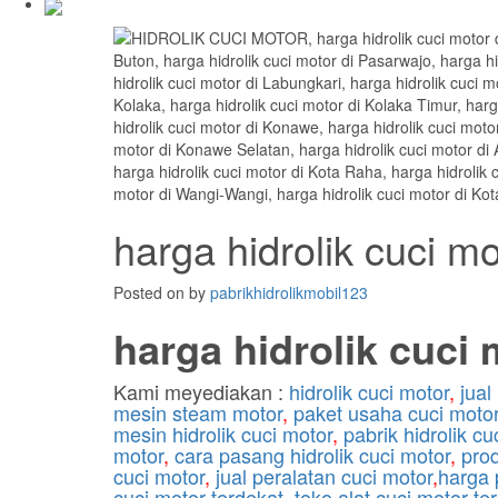
harga hidrolik cuci m
Posted on
by
pabrikhidrolikmobil123
harga hidrolik cuci 
Kami meyediakan :
hidrolik cuci motor
,
jual
mesin steam motor
,
paket usaha cuci moto
mesin hidrolik cuci motor
,
pabrik hidrolik cu
motor
,
cara pasang hidrolik cuci motor
,
prod
cuci motor
,
jual peralatan cuci motor
,
harga 
cuci motor terdekat
,
toko alat cuci motor te