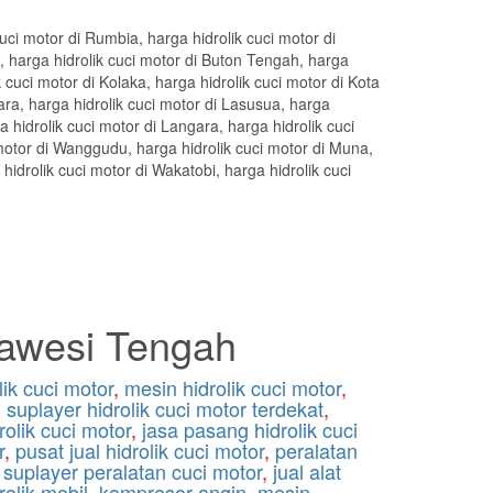
lawesi Tengah
lik cuci motor
,
mesin hidrolik cuci motor
,
,
suplayer hidrolik cuci motor terdekat
,
rolik cuci motor
,
jasa pasang hidrolik cuci
r
,
pusat jual hidrolik cuci motor
,
peralatan
,
suplayer peralatan cuci motor
,
jual alat
rolik mobil
,
kompresor angin
,
mesin