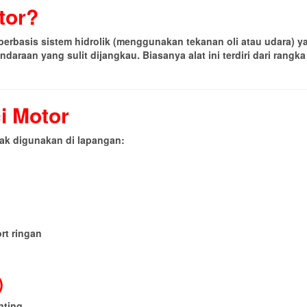
tor?
r berbasis sistem hidrolik (menggunakan tekanan oli atau udara
daraan yang sulit dijangkau. Biasanya alat ini terdiri dari ra
ci Motor
yak digunakan di lapangan:
rt ringan
)
nting