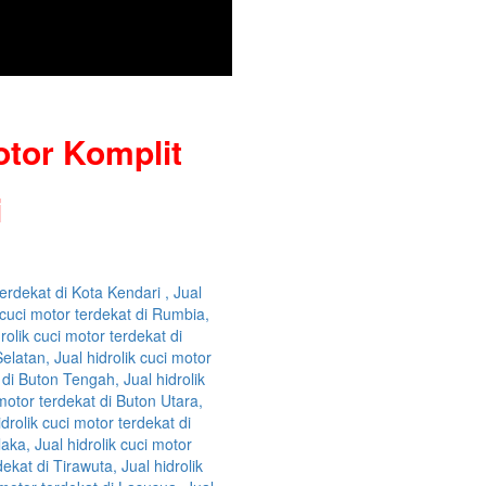
otor Komplit
i