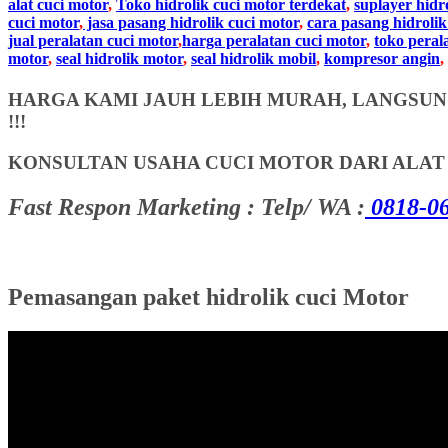
alat cuci motor
,
Toko hidrolik cuci motor terdekat
,
suplayer hidr
cuci motor
,
jasa pasang hidrolik cuci motor
,
cara pasang hidrolik
jual peralatan cuci motor
,
harga peralatan cuci motor
,
toko peral
motor
,
seal hidrolik motor
,
seal hidrolik mobil
,
kompresor angin
,
HARGA KAMI JAUH LEBIH MURAH, LANGSUNG
!!!
KONSULTAN USAHA CUCI MOTOR DARI ALA
Fast Respon Marketing : Telp/ WA :
0818-06
Pemasangan paket hidrolik cuci Motor