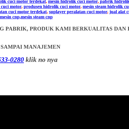
olik cuci motor terdekat
,
mesin hidrolik cuci motor
,
pabrik hidroli
 cuci motor
,
produsen hidrolik cuci motor
,
mesin steam hidrolik cu
atan cuci motor terdekat
,
suplayer peralatan cuci motor
,
jual alat 
mesin cnp,mesin steam cnp
 PABRIK, PRODUK KAMI BERKUALITAS DAN 
T SAMPAI MANAJEMEN
33-0280
klik no nya