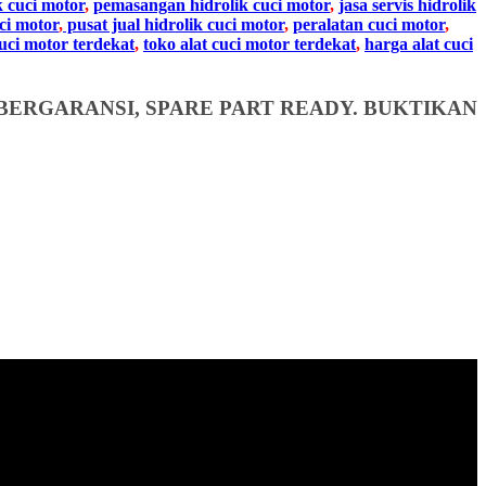
k cuci motor
,
pemasangan hidrolik cuci motor
,
jasa servis hidrolik
ci motor
,
pusat jual hidrolik cuci motor
,
peralatan cuci motor
,
cuci motor terdekat
,
toko alat cuci motor terdekat
,
harga alat cuci
BERGARANSI, SPARE PART READY. BUKTIKAN