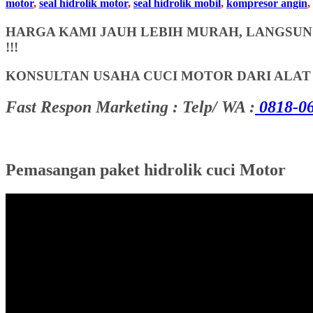
motor
,
seal hidrolik motor
,
seal hidrolik mobil
,
kompresor angin
,
HARGA KAMI JAUH LEBIH MURAH, LANGSUNG
!!!
KONSULTAN USAHA CUCI MOTOR DARI ALA
Fast Respon Marketing : Telp/ WA :
0818-06
Pemasangan paket hidrolik cuci Motor