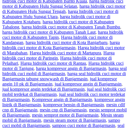
hidrolik cuci motor di Kabupaten Barito Kuala
,
harga hidrolik cuci
motor di Kabupaten Hulu Sungai Selatan
,
harga hidrolik cuci motor
di Kabupaten Hulu Sungai Tengah
,
harga hidrolik cuci motor di
Kabupaten Hulu Sungai Utara
,
harga hidrolik cuci motor di
Kabupaten Kotabaru
,
harga hidrolik cuci motor di Kabupaten
Tabalong
,
harga hidrolik cuci motor di Kabupaten Tanah Bumbu
,
harga hidrolik cuci motor di Kabupaten Tanah Laut
,
harga hidrolik
cuci motor di Kabupaten Tapin
,
Harga hidrolik cuci motor di
Kandangan
,
harga hidrolik cuci motor di Kota Banjarbaru
,
harga
hidrolik cuci motor di Kota Banjarmasin
,
Harga hidrolik cuci motor
di Marabahan
,
Harga hidrolik cuci motor di Martapura
,
Harga
hidrolik cuci motor di Paringin
,
Harga hidrolik cuci motor di
Pelaihari
,
Harga hidrolik cuci motor di Rantau
,
Harga hidrolik cuci
motor di Tanjung
,
harga kompresor angin di Banjarmasin
,
harga seal
hidrolik cuci mobil di Banjarmasin
,
harga seal hidrolik cuci motor di
Banjarmasin tabung snowwash di Banjarmasin
,
jual kompresor
angin 10 pk di Banjarmasin
,
jual kompresor angin di Banjarmasin
,
jual kompresor angin terdekat di Banjarmasin
,
jual seal hidrolik cuci
mobil terdekat di Banjarmasin
,
jual seal hidrolik cuci motor terdekat
di Banjarmasin
,
Kompresor angin di Banjarmasin
,
kompresor angin
listrik di Banjarmasin
,
kompresor bensin di Banjarmasin
,
mesin cdlf
cnp di Banjarmasin
,
mesin cnp di Banjarmasin
,
mesin semprot mobil
di Banjarmasin
,
mesin semprot motor di Banjarmasin
,
Mesin steam
mobil di Banjarmasin
,
mesin steam motor di Banjarmasin
,
sampo
cuci mobil di Banjarmasin
,
sampoo cuci motor di Banjarmasin
,
seal