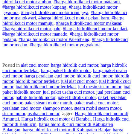
hidrolik
cuci
motor
ambon
,
#
harga hidrolik
cuci
motor
mataram
,
#
harga hidrolik
cuci
motor
kupang
,
#
harga hidrolik
cuci
motor
jayapura
,
#
harga hidrolik
cuci
motor
irian jaya
,
#
harga hidrolik
cuci
motor
manokwari
,
#
harga hidrolik
cuci
motor
pekan baru
,
#
harga
hidrolik
cuci
motor
mamuju
,
#
harga hidrolik
cuci
motor
makasar
,
#
harga hidrolik
cuci
motor
palu
,
#
harga hidrolik
cuci
motor
kendari
,
#
harga hidrolik
cuci
motor
manado
,
#
harga hidrolik
cuci
motor
padang
,
#
harga hidrolik
cuci
motor
Palembang
,
#
harga hidrolik
cuci
motor
medan
,
#
harga hidrolik
cuci
motor
yogyakarta
Posted in
alat cuci motor
,
harga hidrolik cuci motor
,
harga hidrolik
cuci motor terdekat
,
harga paket hidrolik motor
,
harga paket usaha
cuci motor
,
harga peralatan cuci motor
,
hidrolik cuci motor
,
hidrolik
motor
,
hidrolik motor terdekat
,
jual alat cuci motor
,
jual hidrolik cuci
motor
,
jual hidrolik cuci motor terdekat
,
jual mesin steam motor
,
jual
paket hidrolik motor
,
jual paket usaha cuci motor
,
jual peralatan cuci
motor
,
pabrik hidrolik motor
,
paket hidrolik motor
,
paket peralatan
cuci motor
,
paket steam motor murah
,
paket usaha cuci motor
,
peralatan cuci motor
,
shampoo motor
,
steam mobil steam motor
,
steam motor
,
usaha cuci motor
Tagged
Harga hidrolik cuci motor di
Amuntai
,
Harga hidrolik cuci motor di Barabai
,
Harga hidrolik cuci
motor di Batulicin
,
harga hidrolik cuci motor di Kabupaten
Balangan
,
harga hidrolik cuci motor di Kabupaten Banjar
,
harga