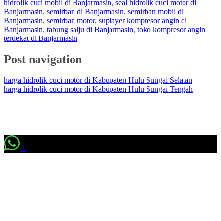
hidrolik cuci mobil di Banjarmasin
,
seal hidrolik cuci motor di
Banjarmasin
,
semirban di Banjarmasin
,
semirban mobil di
Banjarmasin
,
semirban motor
,
suplayer kompresor angin di
Banjarmasin
,
tabung salju di Banjarmasin
,
toko kompresor angin
terdekat di Banjarmasin
Post navigation
harga hidrolik cuci motor di Kabupaten Hulu Sungai Selatan
harga hidrolik cuci motor di Kabupaten Hulu Sungai Tengah
1