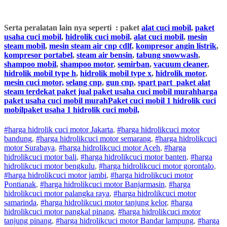
Serta peralatan lain nya seperti : paket
alat cuci mobil
,
paket
usaha cuci mobil
,
hidrolik cuci mobil
,
alat cuci mobil
,
mesin
steam mobil
,
mesin steam air cnp cdlf
,
kompresor angin listrik
,
kompresor portabel
,
steam air bensin
,
tabung snowwash
,
shampoo mobil
,
shampoo motor
,
semirban
,
vacuum cleaner
,
hidrolik mobil type h
,
hidrolik mobil type x
,
hidrolik motor
,
mesin cuci motor,
selang cnp
,
gun cnp
,
spart part
paket alat
steam terdekat paket jual paket usaha cuci mobil murahharga
paket usaha cuci mobil murahPaket cuci mobil 1 hidrolik cuci
mobilpaket usaha 1 hidrolik cuci mobil,
#harga hidrolik cuci motor Jakarta
,
#
harga hidrolik
cuci
motor
bandung
,
#
harga hidrolik
cuci
motor
semarang
,
#
harga hidrolik
cuci
motor
Surabaya
,
#
harga hidrolik
cuci
motor
Aceh
,
#
harga
hidrolik
cuci
motor
bali
,
#
harga hidrolik
cuci
motor
banten
,
#
harga
hidrolik
cuci
motor
bengkulu
,
#
harga hidrolik
cuci
motor
gorontalo
,
#
harga hidrolik
cuci
motor
jambi
,
#
harga hidrolik
cuci
motor
Pontianak
,
#
harga hidrolik
cuci
motor
Banjarmasin
,
#
harga
hidrolik
cuci
motor
palangka raya
,
#
harga hidrolik
cuci
motor
samarinda
,
#
harga hidrolik
cuci
motor
tanjung kelor
,
#
harga
hidrolik
cuci
motor
pangkal pinang
,
#
harga hidrolik
cuci
motor
tanjung pinang
,
#
harga hidrolik
cuci
motor
Bandar lampung
,
#
harga