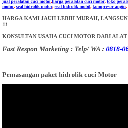
jual peralatan cuci motor
,
harga peralatan cuci motor
,
toko peral
motor
,
seal hidrolik motor
,
seal hidrolik mobil
,
kompresor angin
,
HARGA KAMI JAUH LEBIH MURAH, LANGSUNG
!!!
KONSULTAN USAHA CUCI MOTOR DARI ALA
Fast Respon Marketing : Telp/ WA :
0818-06
Pemasangan paket hidrolik cuci Motor