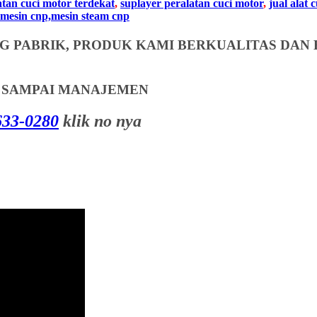
atan cuci motor terdekat
,
suplayer peralatan cuci motor
,
jual alat 
mesin cnp,mesin steam cnp
 PABRIK, PRODUK KAMI BERKUALITAS DAN 
T SAMPAI MANAJEMEN
33-0280
klik no nya