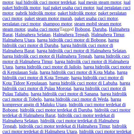
motor
,
jual hidrolik cuci motor terdekat
,
jual mesin steam motor
,
jual
paket hidrolik motor
,
jual paket usaha cuci motor
,
jual peralatan cuci
motor
,
pabrik hidrolik motor
,
paket hidrolik motor
,
paket peralatan
cuci motor
,
paket steam motor murah
,
paket usaha cuci motor
,
peralatan cuci motor
,
shampoo motor
,
steam mobil steam motor
,
steam motor
,
usaha cuci motor
Tagged
Bobong
,
Daruba
,
Halmahera
Barat
,
Halmahera Selatan
,
Halmahera Tengah
,
Halmahera Timur
,
Halmahera Utara
,
harga hidrolik cuci motor di Bobong
,
harga
hidrolik cuci motor di Daruba
,
harga hidrolik cuci motor di
Halmahera Barat
,
harga hidrolik cuci motor di Halmahera Selatan
,
harga hidrolik cuci motor di Halmahera Tengah
,
harga hidrolik cuci
motor di Halmahera Timur
,
harga hidrolik cuci motor di Halmahera
Utara
,
harga hidrolik cuci motor di Jailolo
,
harga hidrolik cuci motor
di Kepulauan Sula
,
harga hidrolik cuci motor di Kota Maba
,
harga
hidrolik cuci motor di Kota Ternate
,
harga hidrolik cuci motor di
Kota Tidore Kepulauan
,
harga hidrolik cuci motor di Labuha
,
harga
hidrolik cuci motor di Pulau Morotai
,
harga hidrolik cuci motor di
Pulau Taliabu
,
harga hidrolik cuci motor di Sanana
,
harga hidrolik
cuci motor di Tobelo
,
harga hidrolik cuci motor di Weda
,
harga
kompresor angin di Maluku Utara
,
hidrolik cuci motor terdekat di
Bobong
,
hidrolik cuci motor terdekat di Daruba
,
hidrolik cuci motor
terdekat di Halmahera Barat
,
hidrolik cuci motor terdekat di
Halmahera Selatan
,
hidrolik cuci motor terdekat di Halmahera
Tengah
,
hidrolik cuci motor terdekat di Halmahera Timur
,
hidrolik
cuci motor terdekat di Halmahera Utara
,
hidrolik cuci motor terdekat