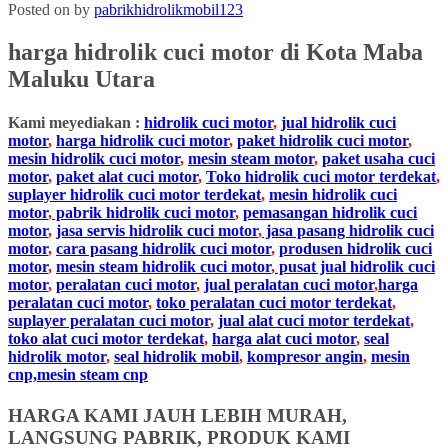
Posted on
by
pabrikhidrolikmobil123
harga hidrolik cuci motor di
Kota Maba
Maluku Utara
Kami meyediakan :
hidrolik cuci motor
,
jual hidrolik cuci
motor
,
harga hidrolik cuci motor
,
paket hidrolik cuci motor
,
mesin hidrolik cuci motor
,
mesin steam motor
,
paket usaha cuci
motor
,
paket alat cuci motor
,
Toko hidrolik cuci motor terdekat
,
suplayer hidrolik cuci motor terdekat
,
mesin hidrolik cuci
motor
,
pabrik hidrolik cuci motor
,
pemasangan hidrolik cuci
motor
,
jasa servis hidrolik cuci motor
,
jasa pasang hidrolik cuci
motor
,
cara pasang hidrolik cuci motor
,
produsen hidrolik cuci
motor
,
mesin steam hidrolik cuci motor
,
pusat jual hidrolik cuci
motor
,
peralatan cuci motor
,
jual peralatan cuci motor
,
harga
peralatan cuci motor
,
toko peralatan cuci motor terdekat
,
suplayer peralatan cuci motor
,
jual alat cuci motor terdekat
,
toko alat cuci motor terdekat
,
harga alat cuci motor
,
seal
hidrolik motor
,
seal hidrolik mobil
,
kompresor angin
,
mesin
cnp,mesin steam cnp
HARGA KAMI JAUH LEBIH MURAH,
LANGSUNG PABRIK, PRODUK KAMI