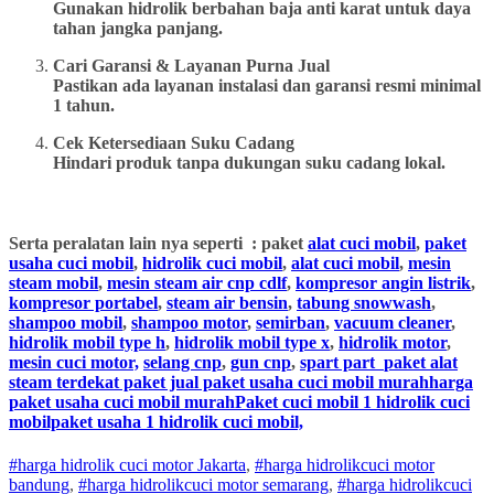
Gunakan hidrolik berbahan baja anti karat untuk daya
tahan jangka panjang.
Cari Garansi & Layanan Purna Jual
Pastikan ada layanan instalasi dan garansi resmi minimal
1 tahun.
Cek Ketersediaan Suku Cadang
Hindari produk tanpa dukungan suku cadang lokal.
Serta peralatan lain nya seperti : paket
alat cuci mobil
,
paket
usaha cuci mobil
,
hidrolik cuci mobil
,
alat cuci mobil
,
mesin
steam mobil
,
mesin steam air cnp cdlf
,
kompresor angin listrik
,
kompresor portabel
,
steam air bensin
,
tabung snowwash
,
shampoo mobil
,
shampoo motor
,
semirban
,
vacuum cleaner
,
hidrolik mobil type h
,
hidrolik mobil type x
,
hidrolik motor
,
mesin cuci motor,
selang cnp
,
gun cnp
,
spart part
paket alat
steam terdekat paket jual paket usaha cuci mobil murahharga
paket usaha cuci mobil murahPaket cuci mobil 1 hidrolik cuci
mobilpaket usaha 1 hidrolik cuci mobil,
#harga hidrolik cuci motor Jakarta
,
#
harga hidrolik
cuci
motor
bandung
,
#
harga hidrolik
cuci
motor
semarang
,
#
harga hidrolik
cuci