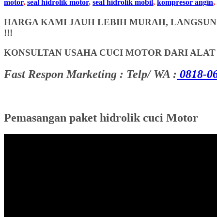
motor
,
seal hidrolik motor
,
seal hidrolik mobil
,
kompresor angin
,
HARGA KAMI JAUH LEBIH MURAH, LANGSUNG
!!!
KONSULTAN USAHA CUCI MOTOR DARI ALA
Fast Respon Marketing : Telp/ WA :
0818-06
Pemasangan paket hidrolik cuci Motor