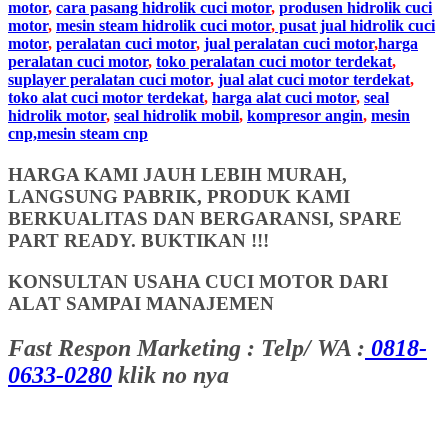
motor
,
cara pasang hidrolik cuci motor
,
produsen hidrolik cuci
motor
,
mesin steam hidrolik cuci motor
,
pusat jual hidrolik cuci
motor
,
peralatan cuci motor
,
jual peralatan cuci motor
,
harga
peralatan cuci motor
,
toko peralatan cuci motor terdekat
,
suplayer peralatan cuci motor
,
jual alat cuci motor terdekat
,
toko alat cuci motor terdekat
,
harga alat cuci motor
,
seal
hidrolik motor
,
seal hidrolik mobil
,
kompresor angin
,
mesin
cnp,mesin steam cnp
HARGA KAMI JAUH LEBIH MURAH,
LANGSUNG PABRIK, PRODUK KAMI
BERKUALITAS DAN BERGARANSI, SPARE
PART READY. BUKTIKAN !!!
KONSULTAN USAHA CUCI MOTOR DARI
ALAT SAMPAI MANAJEMEN
Fast Respon Marketing : Telp/ WA :
0818-
0633-0280
klik no nya