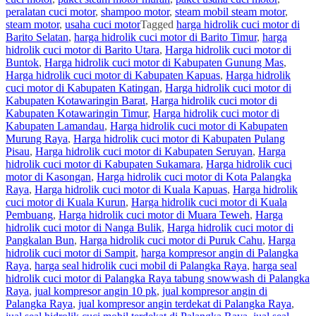
peralatan cuci motor
,
shampoo motor
,
steam mobil steam motor
,
steam motor
,
usaha cuci motor
Tagged
harga hidrolik cuci motor di
Barito Selatan
,
harga hidrolik cuci motor di Barito Timur
,
harga
hidrolik cuci motor di Barito Utara
,
Harga hidrolik cuci motor di
Buntok
,
Harga hidrolik cuci motor di Kabupaten Gunung Mas
,
Harga hidrolik cuci motor di Kabupaten Kapuas
,
Harga hidrolik
cuci motor di Kabupaten Katingan
,
Harga hidrolik cuci motor di
Kabupaten Kotawaringin Barat
,
Harga hidrolik cuci motor di
Kabupaten Kotawaringin Timur
,
Harga hidrolik cuci motor di
Kabupaten Lamandau
,
Harga hidrolik cuci motor di Kabupaten
Murung Raya
,
Harga hidrolik cuci motor di Kabupaten Pulang
Pisau
,
Harga hidrolik cuci motor di Kabupaten Seruyan
,
Harga
hidrolik cuci motor di Kabupaten Sukamara
,
Harga hidrolik cuci
motor di Kasongan
,
Harga hidrolik cuci motor di Kota Palangka
Raya
,
Harga hidrolik cuci motor di Kuala Kapuas
,
Harga hidrolik
cuci motor di Kuala Kurun
,
Harga hidrolik cuci motor di Kuala
Pembuang
,
Harga hidrolik cuci motor di Muara Teweh
,
Harga
hidrolik cuci motor di Nanga Bulik
,
Harga hidrolik cuci motor di
Pangkalan Bun
,
Harga hidrolik cuci motor di Puruk Cahu
,
Harga
hidrolik cuci motor di Sampit
,
harga kompresor angin di Palangka
Raya
,
harga seal hidrolik cuci mobil di Palangka Raya
,
harga seal
hidrolik cuci motor di Palangka Raya tabung snowwash di Palangka
Raya
,
jual kompresor angin 10 pk
,
jual kompresor angin di
Palangka Raya
,
jual kompresor angin terdekat di Palangka Raya
,