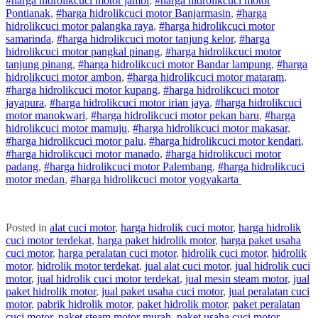
#
harga hidrolik
cuci
motor
jambi
,
#
harga hidrolik
cuci
motor
Pontianak
,
#
harga hidrolik
cuci
motor
Banjarmasin
,
#
harga
hidrolik
cuci
motor
palangka raya
,
#
harga hidrolik
cuci
motor
samarinda
,
#
harga hidrolik
cuci
motor
tanjung kelor
,
#
harga
hidrolik
cuci
motor
pangkal pinang
,
#
harga hidrolik
cuci
motor
tanjung pinang
,
#
harga hidrolik
cuci
motor
Bandar lampung
,
#
harga
hidrolik
cuci
motor
ambon
,
#
harga hidrolik
cuci
motor
mataram
,
#
harga hidrolik
cuci
motor
kupang
,
#
harga hidrolik
cuci
motor
jayapura
,
#
harga hidrolik
cuci
motor
irian jaya
,
#
harga hidrolik
cuci
motor
manokwari
,
#
harga hidrolik
cuci
motor
pekan baru
,
#
harga
hidrolik
cuci
motor
mamuju
,
#
harga hidrolik
cuci
motor
makasar
,
#
harga hidrolik
cuci
motor
palu
,
#
harga hidrolik
cuci
motor
kendari
,
#
harga hidrolik
cuci
motor
manado
,
#
harga hidrolik
cuci
motor
padang
,
#
harga hidrolik
cuci
motor
Palembang
,
#
harga hidrolik
cuci
motor
medan
,
#
harga hidrolik
cuci
motor
yogyakarta
Posted in
alat cuci motor
,
harga hidrolik cuci motor
,
harga hidrolik
cuci motor terdekat
,
harga paket hidrolik motor
,
harga paket usaha
cuci motor
,
harga peralatan cuci motor
,
hidrolik cuci motor
,
hidrolik
motor
,
hidrolik motor terdekat
,
jual alat cuci motor
,
jual hidrolik cuci
motor
,
jual hidrolik cuci motor terdekat
,
jual mesin steam motor
,
jual
paket hidrolik motor
,
jual paket usaha cuci motor
,
jual peralatan cuci
motor
,
pabrik hidrolik motor
,
paket hidrolik motor
,
paket peralatan
cuci motor
,
paket steam motor murah
,
paket usaha cuci motor
,