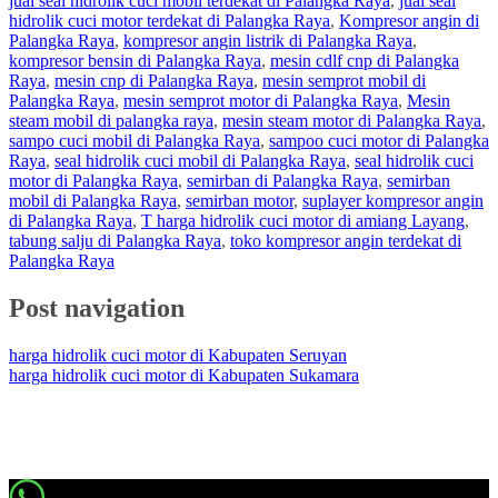
jual seal hidrolik cuci mobil terdekat di Palangka Raya
,
jual seal
hidrolik cuci motor terdekat di Palangka Raya
,
Kompresor angin di
Palangka Raya
,
kompresor angin listrik di Palangka Raya
,
kompresor bensin di Palangka Raya
,
mesin cdlf cnp di Palangka
Raya
,
mesin cnp di Palangka Raya
,
mesin semprot mobil di
Palangka Raya
,
mesin semprot motor di Palangka Raya
,
Mesin
steam mobil di palangka raya
,
mesin steam motor di Palangka Raya
,
sampo cuci mobil di Palangka Raya
,
sampoo cuci motor di Palangka
Raya
,
seal hidrolik cuci mobil di Palangka Raya
,
seal hidrolik cuci
motor di Palangka Raya
,
semirban di Palangka Raya
,
semirban
mobil di Palangka Raya
,
semirban motor
,
suplayer kompresor angin
di Palangka Raya
,
T harga hidrolik cuci motor di amiang Layang
,
tabung salju di Palangka Raya
,
toko kompresor angin terdekat di
Palangka Raya
Post navigation
harga hidrolik cuci motor di Kabupaten Seruyan
harga hidrolik cuci motor di Kabupaten Sukamara