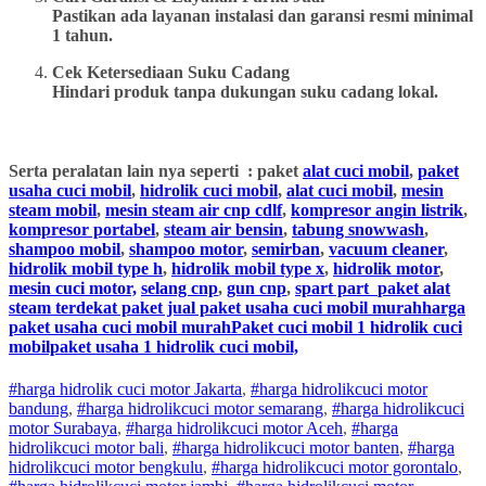
Pastikan ada layanan instalasi dan garansi resmi minimal
1 tahun.
Cek Ketersediaan Suku Cadang
Hindari produk tanpa dukungan suku cadang lokal.
Serta peralatan lain nya seperti : paket
alat cuci mobil
,
paket
usaha cuci mobil
,
hidrolik cuci mobil
,
alat cuci mobil
,
mesin
steam mobil
,
mesin steam air cnp cdlf
,
kompresor angin listrik
,
kompresor portabel
,
steam air bensin
,
tabung snowwash
,
shampoo mobil
,
shampoo motor
,
semirban
,
vacuum cleaner
,
hidrolik mobil type h
,
hidrolik mobil type x
,
hidrolik motor
,
mesin cuci motor,
selang cnp
,
gun cnp
,
spart part
paket alat
steam terdekat paket jual paket usaha cuci mobil murahharga
paket usaha cuci mobil murahPaket cuci mobil 1 hidrolik cuci
mobilpaket usaha 1 hidrolik cuci mobil,
#harga hidrolik cuci motor Jakarta
,
#
harga hidrolik
cuci
motor
bandung
,
#
harga hidrolik
cuci
motor
semarang
,
#
harga hidrolik
cuci
motor
Surabaya
,
#
harga hidrolik
cuci
motor
Aceh
,
#
harga
hidrolik
cuci
motor
bali
,
#
harga hidrolik
cuci
motor
banten
,
#
harga
hidrolik
cuci
motor
bengkulu
,
#
harga hidrolik
cuci
motor
gorontalo
,