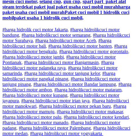
mesin cuci motor,
selang cnp
,
gun cnp
,
spart part
paket alat
steam terdekat paket jual paket usaha cuci mobil murahharga
paket usaha cuci mobil murahPaket cuci mobil 1 hidrolik cuci
mobilpaket usaha 1 hidrolik cuci mobil,
#harga hidrolik cuci motor Jakarta
,
#
harga hidrolik
cuci
motor
bandung
,
#
harga hidrolik
cuci
motor
semarang
,
#
harga hidrolik
cuci
motor
Surabaya
,
#
harga hidrolik
cuci
motor
Aceh
,
#
harga
hidrolik
cuci
motor
bali
,
#
harga hidrolik
cuci
motor
banten
,
#
harga
hidrolik
cuci
motor
bengkulu
,
#
harga hidrolik
cuci
motor
gorontalo
,
#
harga hidrolik
cuci
motor
jambi
,
#
harga hidrolik
cuci
motor
Pontianak
,
#
harga hidrolik
cuci
motor
Banjarmasin
,
#
harga
hidrolik
cuci
motor
palangka raya
,
#
harga hidrolik
cuci
motor
samarinda
,
#
harga hidrolik
cuci
motor
tanjung kelor
,
#
harga
hidrolik
cuci
motor
pangkal pinang
,
#
harga hidrolik
cuci
motor
tanjung pinang
,
#
harga hidrolik
cuci
motor
Bandar lampung
,
#
harga
hidrolik
cuci
motor
ambon
,
#
harga hidrolik
cuci
motor
mataram
,
#
harga hidrolik
cuci
motor
kupang
,
#
harga hidrolik
cuci
motor
jayapura
,
#
harga hidrolik
cuci
motor
irian jaya
,
#
harga hidrolik
cuci
motor
manokwari
,
#
harga hidrolik
cuci
motor
pekan baru
,
#
harga
hidrolik
cuci
motor
mamuju
,
#
harga hidrolik
cuci
motor
makasar
,
#
harga hidrolik
cuci
motor
palu
,
#
harga hidrolik
cuci
motor
kendari
,
#
harga hidrolik
cuci
motor
manado
,
#
harga hidrolik
cuci
motor
padang
,
#
harga hidrolik
cuci
motor
Palembang
,
#
harga hidrolik
cuci
motor
medan
,
#
harga hidrolik
cuci
motor
yogyakarta