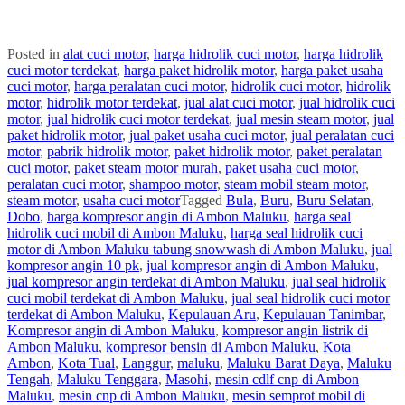
Posted in
alat cuci motor
,
harga hidrolik cuci motor
,
harga hidrolik
cuci motor terdekat
,
harga paket hidrolik motor
,
harga paket usaha
cuci motor
,
harga peralatan cuci motor
,
hidrolik cuci motor
,
hidrolik
motor
,
hidrolik motor terdekat
,
jual alat cuci motor
,
jual hidrolik cuci
motor
,
jual hidrolik cuci motor terdekat
,
jual mesin steam motor
,
jual
paket hidrolik motor
,
jual paket usaha cuci motor
,
jual peralatan cuci
motor
,
pabrik hidrolik motor
,
paket hidrolik motor
,
paket peralatan
cuci motor
,
paket steam motor murah
,
paket usaha cuci motor
,
peralatan cuci motor
,
shampoo motor
,
steam mobil steam motor
,
steam motor
,
usaha cuci motor
Tagged
Bula
,
Buru
,
Buru Selatan
,
Dobo
,
harga kompresor angin di Ambon Maluku
,
harga seal
hidrolik cuci mobil di Ambon Maluku
,
harga seal hidrolik cuci
motor di Ambon Maluku tabung snowwash di Ambon Maluku
,
jual
kompresor angin 10 pk
,
jual kompresor angin di Ambon Maluku
,
jual kompresor angin terdekat di Ambon Maluku
,
jual seal hidrolik
cuci mobil terdekat di Ambon Maluku
,
jual seal hidrolik cuci motor
terdekat di Ambon Maluku
,
Kepulauan Aru
,
Kepulauan Tanimbar
,
Kompresor angin di Ambon Maluku
,
kompresor angin listrik di
Ambon Maluku
,
kompresor bensin di Ambon Maluku
,
Kota
Ambon
,
Kota Tual
,
Langgur
,
maluku
,
Maluku Barat Daya
,
Maluku
Tengah
,
Maluku Tenggara
,
Masohi
,
mesin cdlf cnp di Ambon
Maluku
,
mesin cnp di Ambon Maluku
,
mesin semprot mobil di