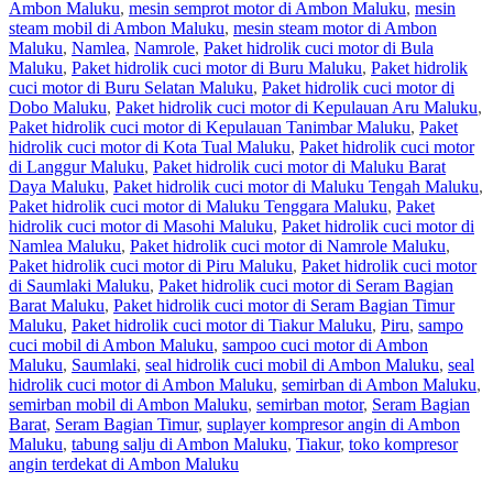
Ambon Maluku
,
mesin semprot motor di Ambon Maluku
,
mesin
steam mobil di Ambon Maluku
,
mesin steam motor di Ambon
Maluku
,
Namlea
,
Namrole
,
Paket hidrolik cuci motor di Bula
Maluku
,
Paket hidrolik cuci motor di Buru Maluku
,
Paket hidrolik
cuci motor di Buru Selatan Maluku
,
Paket hidrolik cuci motor di
Dobo Maluku
,
Paket hidrolik cuci motor di Kepulauan Aru Maluku
,
Paket hidrolik cuci motor di Kepulauan Tanimbar Maluku
,
Paket
hidrolik cuci motor di Kota Tual Maluku
,
Paket hidrolik cuci motor
di Langgur Maluku
,
Paket hidrolik cuci motor di Maluku Barat
Daya Maluku
,
Paket hidrolik cuci motor di Maluku Tengah Maluku
,
Paket hidrolik cuci motor di Maluku Tenggara Maluku
,
Paket
hidrolik cuci motor di Masohi Maluku
,
Paket hidrolik cuci motor di
Namlea Maluku
,
Paket hidrolik cuci motor di Namrole Maluku
,
Paket hidrolik cuci motor di Piru Maluku
,
Paket hidrolik cuci motor
di Saumlaki Maluku
,
Paket hidrolik cuci motor di Seram Bagian
Barat Maluku
,
Paket hidrolik cuci motor di Seram Bagian Timur
Maluku
,
Paket hidrolik cuci motor di Tiakur Maluku
,
Piru
,
sampo
cuci mobil di Ambon Maluku
,
sampoo cuci motor di Ambon
Maluku
,
Saumlaki
,
seal hidrolik cuci mobil di Ambon Maluku
,
seal
hidrolik cuci motor di Ambon Maluku
,
semirban di Ambon Maluku
,
semirban mobil di Ambon Maluku
,
semirban motor
,
Seram Bagian
Barat
,
Seram Bagian Timur
,
suplayer kompresor angin di Ambon
Maluku
,
tabung salju di Ambon Maluku
,
Tiakur
,
toko kompresor
angin terdekat di Ambon Maluku