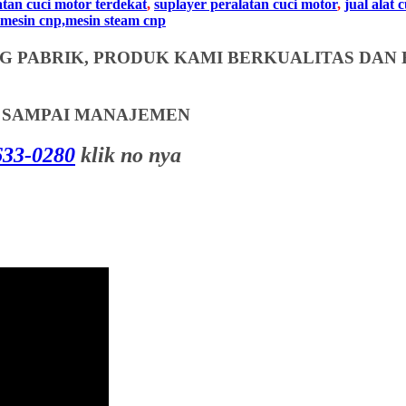
atan cuci motor terdekat
,
suplayer peralatan cuci motor
,
jual alat 
mesin cnp,mesin steam cnp
 PABRIK, PRODUK KAMI BERKUALITAS DAN 
T SAMPAI MANAJEMEN
33-0280
klik no nya