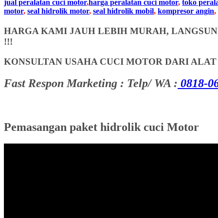
jual peralatan cuci motor
,
harga peralatan cuci motor
,
toko peral
motor
,
seal hidrolik motor
,
seal hidrolik mobil
,
kompresor angin
,
HARGA KAMI JAUH LEBIH MURAH, LANGSUNG
!!!
KONSULTAN USAHA CUCI MOTOR DARI ALA
Fast Respon Marketing : Telp/ WA :
0818-06
Pemasangan paket hidrolik cuci Motor