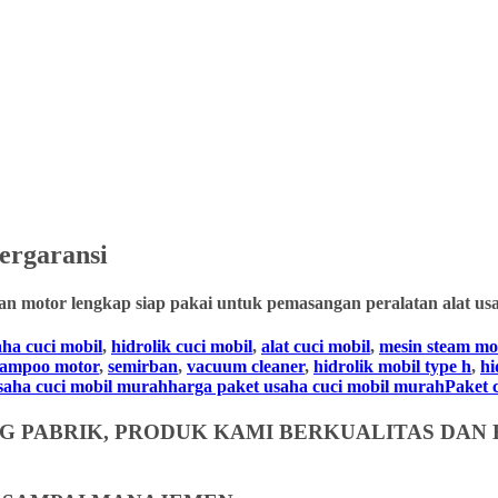
ergaransi
an motor lengkap siap pakai untuk pemasangan peralatan alat usa
aha cuci mobil
,
hidrolik cuci mobil
,
alat cuci mobil
,
mesin steam mo
hampoo motor
,
semirban
,
vacuum cleaner
,
hidrolik mobil type h
,
hi
usaha cuci mobil murahharga paket usaha cuci mobil murahPaket cuc
 PABRIK, PRODUK KAMI BERKUALITAS DAN 