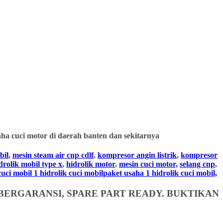
ha cuci motor di daerah banten dan sekitarnya
bil
,
mesin steam air cnp cdlf
,
kompresor angin listrik
,
kompresor
drolik mobil type x
,
hidrolik motor
,
mesin cuci motor,
selang cnp
,
i mobil 1 hidrolik cuci mobilpaket usaha 1 hidrolik cuci mobil,
BERGARANSI, SPARE PART READY. BUKTIKAN