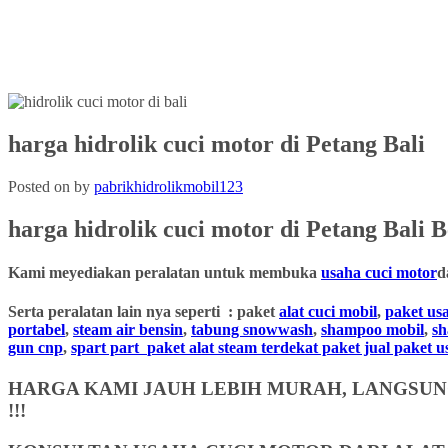
harga hidrolik cuci motor di Petang Bali
Posted on
by
pabrikhidrolikmobil123
harga hidrolik cuci motor
di
Petang
Bali
B
Kami meyediakan peralatan untuk membuka
usaha cuci motor
d
Serta peralatan lain nya seperti : paket
alat cuci mobil
,
paket us
portabel
,
steam air bensin
,
tabung snowwash
,
shampoo mobil
,
s
gun cnp
,
spart part
paket alat steam terdekat paket jual paket 
HARGA KAMI JAUH LEBIH MURAH, LANGSUNG
!!!