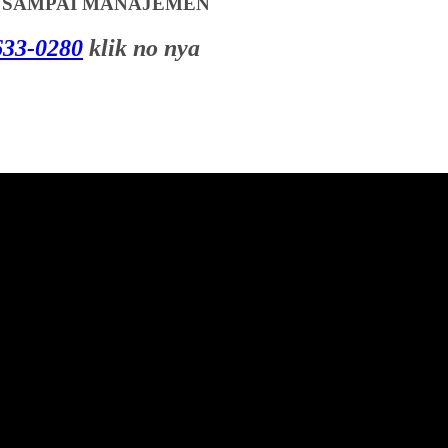
T SAMPAI MANAJEMEN
33-0280
klik no nya