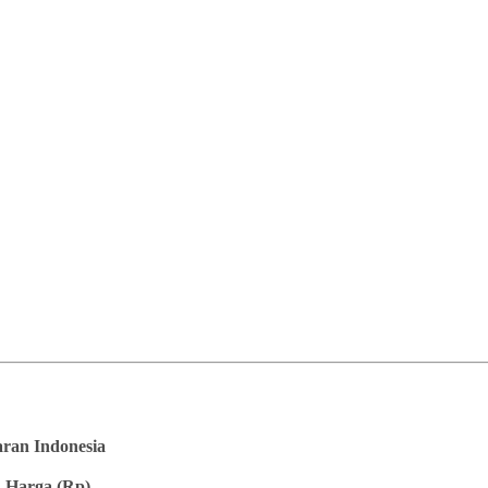
saran Indonesia
 Harga (Rp)