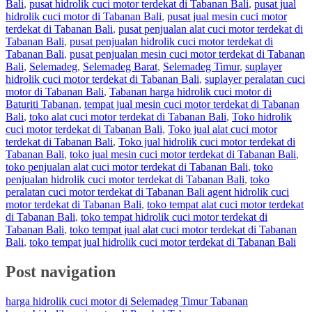
Bali
,
pusat hidrolik cuci motor terdekat di Tabanan Bali
,
pusat jual
hidrolik cuci motor di Tabanan Bali
,
pusat jual mesin cuci motor
terdekat di Tabanan Bali
,
pusat penjualan alat cuci motor terdekat di
Tabanan Bali
,
pusat penjualan hidrolik cuci motor terdekat di
Tabanan Bali
,
pusat penjualan mesin cuci motor terdekat di Tabanan
Bali
,
Selemadeg
,
Selemadeg Barat
,
Selemadeg Timur
,
suplayer
hidrolik cuci motor terdekat di Tabanan Bali
,
suplayer peralatan cuci
motor di Tabanan Bali
,
Tabanan harga hidrolik cuci motor di
Baturiti Tabanan
,
tempat jual mesin cuci motor terdekat di Tabanan
Bali
,
toko alat cuci motor terdekat di Tabanan Bali
,
Toko hidrolik
cuci motor terdekat di Tabanan Bali
,
Toko jual alat cuci motor
terdekat di Tabanan Bali
,
Toko jual hidrolik cuci motor terdekat di
Tabanan Bali
,
toko jual mesin cuci motor terdekat di Tabanan Bali
,
toko penjualan alat cuci motor terdekat di Tabanan Bali
,
toko
penjualan hidrolik cuci motor terdekat di Tabanan Bali
,
toko
peralatan cuci motor terdekat di Tabanan Bali agent hidrolik cuci
motor terdekat di Tabanan Bali
,
toko tempat alat cuci motor terdekat
di Tabanan Bali
,
toko tempat hidrolik cuci motor terdekat di
Tabanan Bali
,
toko tempat jual alat cuci motor terdekat di Tabanan
Bali
,
toko tempat jual hidrolik cuci motor terdekat di Tabanan Bali
Post navigation
harga hidrolik cuci motor di Selemadeg Timur Tabanan