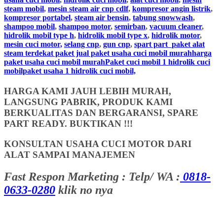
steam mobil
,
mesin steam air cnp cdlf
,
kompresor angin listrik
,
kompresor portabel
,
steam air bensin
,
tabung snowwash
,
shampoo mobil
,
shampoo motor
,
semirban
,
vacuum cleaner
,
hidrolik mobil type h
,
hidrolik mobil type x
,
hidrolik motor
,
mesin cuci motor,
selang cnp
,
gun cnp
,
spart part
paket alat
steam terdekat paket jual paket usaha cuci mobil murahharga
paket usaha cuci mobil murahPaket cuci mobil 1 hidrolik cuci
mobilpaket usaha 1 hidrolik cuci mobil,
HARGA KAMI JAUH LEBIH MURAH,
LANGSUNG PABRIK, PRODUK KAMI
BERKUALITAS DAN BERGARANSI, SPARE
PART READY. BUKTIKAN !!!
KONSULTAN USAHA CUCI MOTOR DARI
ALAT SAMPAI MANAJEMEN
Fast Respon Marketing : Telp/ WA :
0818-
0633-0280
klik no nya