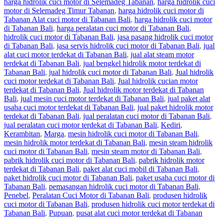
harga hidrolik cuci motor di Selemadeg Tabanan
,
harga hidrolik cuci
motor di Selemadeg Timur Tabanan
,
harga hidrolik cuci motor di
Tabanan Alat cuci motor di Tabanan Bali
,
harga hidrolik cuci motor
di Tabanan Bali
,
harga peralatan cuci motor di Tabanan Bali
,
hidrolik cuci motor di Tabanan Bali
,
jasa pasang hidrolik cuci motor
di Tabanan Bali
,
jasa servis hidrolik cuci motor di Tabanan Bali
,
jual
alat cuci motor terdekat di Tabanan Bali
,
jual alat steam motor
terdekat di Tabanan Bali
,
jual bengkel hidrolik motor terdekat di
Tabanan Bali
,
jual hidrolik cuci motor di Tabanan Bali
,
Jual hidrolik
cuci motor terdekat di Tabanan Bali
,
Jual hidrolik cucian motor
terdekat di Tabanan Bali
,
Jual hidrolik motor terdekat di Tabanan
Bali
,
jual mesin cuci motor terdekat di Tabanan Bali
,
jual paket alat
usaha cuci motor terdekat di Tabanan Bali
,
jual paket hidrolik motor
terdekat di Tabanan Bali
,
jual peralatan cuci motor di Tabanan Bali
,
jual peralatan cuci motor terdekat di Tabanan Bali
,
Kediri
,
Kerambitan
,
Marga
,
mesin hidrolik cuci motor di Tabanan Bali
,
mesin hidrolik motor terdekat di Tabanan Bali
,
mesin steam hidrolik
cuci motor di Tabanan Bali
,
mesin steam motor di Tabanan Bali
,
pabrik hidrolik cuci motor di Tabanan Bali
,
pabrik hidrolik motor
terdekat di Tabanan Bali
,
paket alat cuci mobil di Tabanan Bali
,
paket hidrolik cuci motor di Tabanan Bali
,
paket usaha cuci motor di
Tabanan Bali
,
pemasangan hidrolik cuci motor di Tabanan Bali
,
Penebel
,
Peralatan Cuci Motor di Tabanan Bali
,
produsen hidrolik
cuci motor di Tabanan Bali
,
produsen hidrolik cuci motor terdekat di
Tabanan Bali
,
Pupuan
,
pusat alat cuci motor terdekat di Tabanan