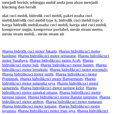
menjadi berish, sehingga mobil anda pun akan menjadi
kinclong dan bersih
alat cuci mobil, hidrolik cuci mobil, paket usaha cuci
mobil,hidrolik cuci mobil type h, hidrolik cuci mobil type x
harga hidrolik mobil,usaha cuci mobil, harga alat cuci mobil,
kompresor angin, kompresor portabel, mesin steam motor,
mesin steam mobil, , mesin steam air
#harga hidrolik cuci motor Jakarta
,
#
harga hidrolik
cuci
motor
bandung
,
#
harga hidrolik
cuci
motor
semarang
,
#
harga hidrolik
cuci
motor
Surabaya
,
#
harga hidrolik
cuci
motor
Aceh
,
#
harga
hidrolik
cuci
motor
bali
,
#
harga hidrolik
cuci
motor
banten
,
#
harga
hidrolik
cuci
motor
bengkulu
,
#
harga hidrolik
cuci
motor
gorontalo
,
#
harga hidrolik
cuci
motor
jambi
,
#
harga hidrolik
cuci
motor
Pontianak
,
#
harga hidrolik
cuci
motor
Banjarmasin
,
#
harga
hidrolik
cuci
motor
palangka raya
,
#
harga hidrolik
cuci
motor
samarinda
,
#
harga hidrolik
cuci
motor
tanjung kelor
,
#
harga
hidrolik
cuci
motor
pangkal pinang
,
#
harga hidrolik
cuci
motor
tanjung pinang
,
#
harga hidrolik
cuci
motor
Bandar lampung
,
#
harga
hidrolik
cuci
motor
ambon
,
#
harga hidrolik
cuci
motor
mataram
,
#
harga hidrolik
cuci
motor
kupang
,
#
harga hidrolik
cuci
motor
jayapura
,
#
harga hidrolik
cuci
motor
irian jaya
,
#
harga hidrolik
cuci