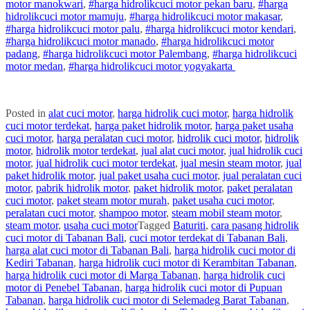
motor
manokwari
,
#
harga hidrolik
cuci
motor
pekan baru
,
#
harga
hidrolik
cuci
motor
mamuju
,
#
harga hidrolik
cuci
motor
makasar
,
#
harga hidrolik
cuci
motor
palu
,
#
harga hidrolik
cuci
motor
kendari
,
#
harga hidrolik
cuci
motor
manado
,
#
harga hidrolik
cuci
motor
padang
,
#
harga hidrolik
cuci
motor
Palembang
,
#
harga hidrolik
cuci
motor
medan
,
#
harga hidrolik
cuci
motor
yogyakarta
Posted in
alat cuci motor
,
harga hidrolik cuci motor
,
harga hidrolik
cuci motor terdekat
,
harga paket hidrolik motor
,
harga paket usaha
cuci motor
,
harga peralatan cuci motor
,
hidrolik cuci motor
,
hidrolik
motor
,
hidrolik motor terdekat
,
jual alat cuci motor
,
jual hidrolik cuci
motor
,
jual hidrolik cuci motor terdekat
,
jual mesin steam motor
,
jual
paket hidrolik motor
,
jual paket usaha cuci motor
,
jual peralatan cuci
motor
,
pabrik hidrolik motor
,
paket hidrolik motor
,
paket peralatan
cuci motor
,
paket steam motor murah
,
paket usaha cuci motor
,
peralatan cuci motor
,
shampoo motor
,
steam mobil steam motor
,
steam motor
,
usaha cuci motor
Tagged
Baturiti
,
cara pasang hidrolik
cuci motor di Tabanan Bali
,
cuci motor terdekat di Tabanan Bali
,
harga alat cuci motor di Tabanan Bali
,
harga hidrolik cuci motor di
Kediri Tabanan
,
harga hidrolik cuci motor di Kerambitan Tabanan
,
harga hidrolik cuci motor di Marga Tabanan
,
harga hidrolik cuci
motor di Penebel Tabanan
,
harga hidrolik cuci motor di Pupuan
Tabanan
,
harga hidrolik cuci motor di Selemadeg Barat Tabanan
,