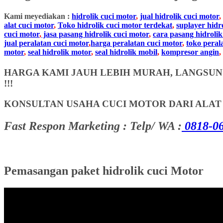
Kami meyediakan :
hidrolik cuci motor
,
jual hidrolik cuci motor
,
alat cuci motor
,
Toko hidrolik cuci motor terdekat
,
suplayer hidr
cuci motor
,
jasa pasang hidrolik cuci motor
,
cara pasang hidrolik
jual peralatan cuci motor
,
harga peralatan cuci motor
,
toko peral
motor
,
seal hidrolik motor
,
seal hidrolik mobil
,
kompresor angin
,
HARGA KAMI JAUH LEBIH MURAH, LANGSUNG
!!!
KONSULTAN USAHA CUCI MOTOR DARI ALA
Fast Respon Marketing : Telp/ WA :
0818-06
Pemasangan paket hidrolik cuci Motor