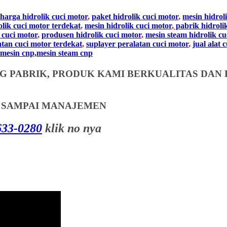
harga hidrolik cuci motor
,
paket hidrolik cuci motor
,
mesin hidrol
olik cuci motor terdekat
,
mesin hidrolik cuci motor
,
pabrik hidroli
 cuci motor
,
produsen hidrolik cuci motor
,
mesin steam hidrolik cu
atan cuci motor terdekat
,
suplayer peralatan cuci motor
,
jual alat 
mesin cnp,mesin steam cnp
 PABRIK, PRODUK KAMI BERKUALITAS DAN 
T SAMPAI MANAJEMEN
33-0280
klik no nya