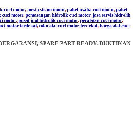
ik cuci motor
,
mesin steam motor
,
paket usaha cuci motor
,
paket
k cuci motor
,
pemasangan hidrolik cuci motor
,
jasa servis hidrolik
ci motor
,
pusat jual hidrolik cuci motor
,
peralatan cuci motor
,
cuci motor terdekat
,
toko alat cuci motor terdekat
,
harga alat cuci
BERGARANSI, SPARE PART READY. BUKTIKAN