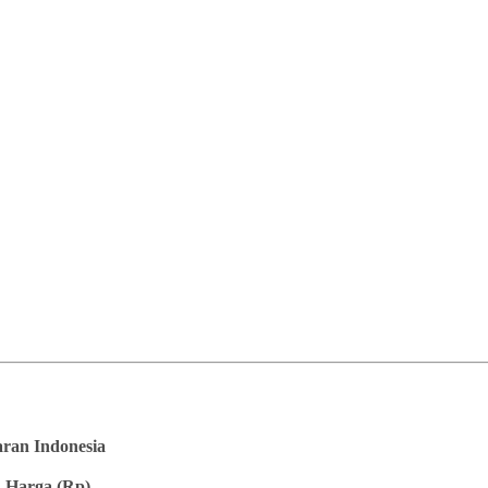
saran Indonesia
 Harga (Rp)