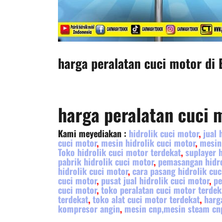
harga peralatan cuci motor di
harga peralatan cuci 
Kami meyediakan :
hidrolik cuci motor
,
jual 
cuci motor
,
mesin hidrolik cuci motor
,
mesin
Toko hidrolik cuci motor terdekat
,
suplayer 
pabrik hidrolik cuci motor
,
pemasangan hidro
hidrolik cuci motor
,
cara pasang hidrolik cuc
cuci motor
,
pusat jual hidrolik cuci motor
,
pe
cuci motor
,
toko peralatan cuci motor terdek
terdekat
,
toko alat cuci motor terdekat
,
harg
kompresor angin
,
mesin cnp,mesin steam cn