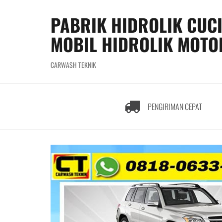
S
k
PABRIK HIDROLIK CUC
i
MOBIL HIDROLIK MOTO
p
t
o
CARWASH TEKNIK
c
o
n
t
PENGIRIMAN CEPAT
e
n
t