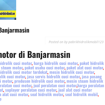
 Banjarmasin
Posted on
by
pabrikhidrolikmobil123
motor
di Banjarmasin
hidrolik cuci motor
,
harga hidrolik cuci motor
,
paket hidrolik
 steam motor
,
paket usaha cuci motor
,
paket alat cuci motor
,
hidrolik cuci motor terdekat
,
mesin hidrolik cuci motor
,
lik cuci motor
,
jasa servis hidrolik cuci motor
,
jasa pasang
i motor
,
produsen hidrolik cuci motor
,
mesin steam hidrolik
ralatan cuci motor
,
jual peralatan cuci motor
,
harga peralatan
at
,
suplayer peralatan cuci motor
,
jual alat cuci motor
a alat cuci motor
,
seal hidrolik motor
,
seal hidrolik mobil
,
p