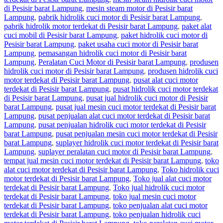
di Pesisir barat Lampung
,
mesin steam motor di Pesisir barat
Lampung
,
pabrik hidrolik cuci motor di Pesisir barat Lampung
,
pabrik hidrolik motor terdekat di Pesisir barat Lampung
,
paket alat
cuci mobil di Pesisir barat Lampung
,
paket hidrolik cuci motor di
Pesisir barat Lampung
,
paket usaha cuci motor di Pesisir barat
Lampung
,
pemasangan hidrolik cuci motor di Pesisir barat
Lampung
,
Peralatan Cuci Motor di Pesisir barat Lampung
,
produsen
hidrolik cuci motor di Pesisir barat Lampung
,
produsen hidrolik cuci
motor terdekat di Pesisir barat Lampung
,
pusat alat cuci motor
terdekat di Pesisir barat Lampung
,
pusat hidrolik cuci motor terdekat
di Pesisir barat Lampung
,
pusat jual hidrolik cuci motor di Pesisir
barat Lampung
,
pusat jual mesin cuci motor terdekat di Pesisir barat
Lampung
,
pusat penjualan alat cuci motor terdekat di Pesisir barat
Lampung
,
pusat penjualan hidrolik cuci motor terdekat di Pesisir
barat Lampung
,
pusat penjualan mesin cuci motor terdekat di Pesisir
barat Lampung
,
suplayer hidrolik cuci motor terdekat di Pesisir barat
Lampung
,
suplayer peralatan cuci motor di Pesisir barat Lampung
,
tempat jual mesin cuci motor terdekat di Pesisir barat Lampung
,
toko
alat cuci motor terdekat di Pesisir barat Lampung
,
Toko hidrolik cuci
motor terdekat di Pesisir barat Lampung
,
Toko jual alat cuci motor
terdekat di Pesisir barat Lampung
,
Toko jual hidrolik cuci motor
terdekat di Pesisir barat Lampung
,
toko jual mesin cuci motor
terdekat di Pesisir barat Lampung
,
toko penjualan alat cuci motor
terdekat di Pesisir barat Lampung
,
toko penjualan hidrolik cuci