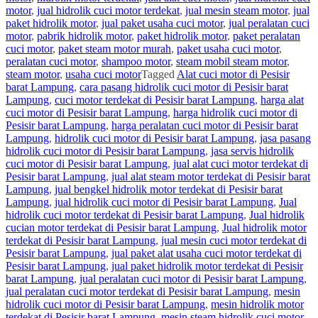
motor
,
jual hidrolik cuci motor terdekat
,
jual mesin steam motor
,
jual
paket hidrolik motor
,
jual paket usaha cuci motor
,
jual peralatan cuci
motor
,
pabrik hidrolik motor
,
paket hidrolik motor
,
paket peralatan
cuci motor
,
paket steam motor murah
,
paket usaha cuci motor
,
peralatan cuci motor
,
shampoo motor
,
steam mobil steam motor
,
steam motor
,
usaha cuci motor
Tagged
Alat cuci motor di Pesisir
barat Lampung
,
cara pasang hidrolik cuci motor di Pesisir barat
Lampung
,
cuci motor terdekat di Pesisir barat Lampung
,
harga alat
cuci motor di Pesisir barat Lampung
,
harga hidrolik cuci motor di
Pesisir barat Lampung
,
harga peralatan cuci motor di Pesisir barat
Lampung
,
hidrolik cuci motor di Pesisir barat Lampung
,
jasa pasang
hidrolik cuci motor di Pesisir barat Lampung
,
jasa servis hidrolik
cuci motor di Pesisir barat Lampung
,
jual alat cuci motor terdekat di
Pesisir barat Lampung
,
jual alat steam motor terdekat di Pesisir barat
Lampung
,
jual bengkel hidrolik motor terdekat di Pesisir barat
Lampung
,
jual hidrolik cuci motor di Pesisir barat Lampung
,
Jual
hidrolik cuci motor terdekat di Pesisir barat Lampung
,
Jual hidrolik
cucian motor terdekat di Pesisir barat Lampung
,
Jual hidrolik motor
terdekat di Pesisir barat Lampung
,
jual mesin cuci motor terdekat di
Pesisir barat Lampung
,
jual paket alat usaha cuci motor terdekat di
Pesisir barat Lampung
,
jual paket hidrolik motor terdekat di Pesisir
barat Lampung
,
jual peralatan cuci motor di Pesisir barat Lampung
,
jual peralatan cuci motor terdekat di Pesisir barat Lampung
,
mesin
hidrolik cuci motor di Pesisir barat Lampung
,
mesin hidrolik motor
terdekat di Pesisir barat Lampung
,
mesin steam hidrolik cuci motor