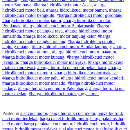
motor
Surabaya
,
#
harga hidrolik
cuci
motor
Aceh
,
#
harga
hidrolik
cuci
motor
bali
,
#
harga hidrolik
cuci
motor
banten
,
#
harga
hidrolik
cuci
motor
bengkulu
,
#
harga hidrolik
cuci
motor
gorontalo
,
#
harga hidrolik
cuci
motor
jambi
,
#
harga hidrolik
cuci
motor
Pontianak
,
#
harga hidrolik
cuci
motor
Banjarmasin
,
#
harga
hidrolik
cuci
motor
palangka raya
,
#
harga hidrolik
cuci
motor
samarinda
,
#
harga hidrolik
cuci
motor
tanjung kelor
,
#
harga
hidrolik
cuci
motor
pangkal pinang
,
#
harga hidrolik
cuci
motor
tanjung pinang
,
#
harga hidrolik
cuci
motor
Bandar lampung
,
#
harga
hidrolik
cuci
motor
ambon
,
#
harga hidrolik
cuci
motor
mataram
,
#
harga hidrolik
cuci
motor
kupang
,
#
harga hidrolik
cuci
motor
jayapura
,
#
harga hidrolik
cuci
motor
irian jaya
,
#
harga hidrolik
cuci
motor
manokwari
,
#
harga hidrolik
cuci
motor
pekan baru
,
#
harga
hidrolik
cuci
motor
mamuju
,
#
harga hidrolik
cuci
motor
makasar
,
#
harga hidrolik
cuci
motor
palu
,
#
harga hidrolik
cuci
motor
kendari
,
#
harga hidrolik
cuci
motor
manado
,
#
harga hidrolik
cuci
motor
padang
,
#
harga hidrolik
cuci
motor
Palembang
,
#
harga hidrolik
cuci
motor
medan
,
#
harga hidrolik
cuci
motor
yogyakarta
Posted in
alat cuci motor
,
harga hidrolik cuci motor
,
harga hidrolik
cuci motor terdekat
,
harga paket hidrolik motor
,
harga paket usaha
cuci motor
,
harga peralatan cuci motor
,
hidrolik cuci motor
,
hidrolik
motor
,
hidrolik motor terdekat
,
jual alat cuci motor
,
jual hidrolik cuci