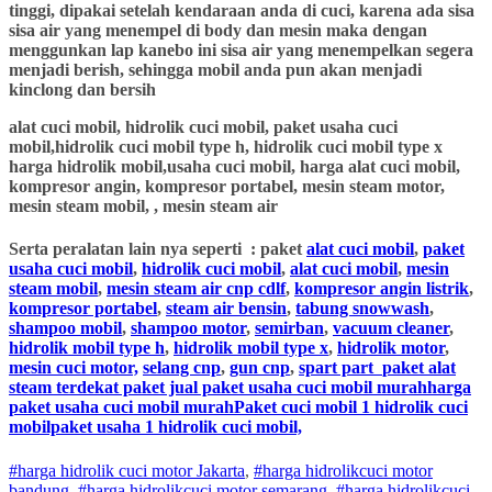
tinggi, dipakai setelah kendaraan anda di cuci, karena ada sisa
sisa air yang menempel di body dan mesin maka dengan
menggunkan lap kanebo ini sisa air yang menempelkan segera
menjadi berish, sehingga mobil anda pun akan menjadi
kinclong dan bersih
alat cuci mobil, hidrolik cuci mobil, paket usaha cuci
mobil,hidrolik cuci mobil type h, hidrolik cuci mobil type x
harga hidrolik mobil,usaha cuci mobil, harga alat cuci mobil,
kompresor angin, kompresor portabel, mesin steam motor,
mesin steam mobil, , mesin steam air
Serta peralatan lain nya seperti : paket
alat cuci mobil
,
paket
usaha cuci mobil
,
hidrolik cuci mobil
,
alat cuci mobil
,
mesin
steam mobil
,
mesin steam air cnp cdlf
,
kompresor angin listrik
,
kompresor portabel
,
steam air bensin
,
tabung snowwash
,
shampoo mobil
,
shampoo motor
,
semirban
,
vacuum cleaner
,
hidrolik mobil type h
,
hidrolik mobil type x
,
hidrolik motor
,
mesin cuci motor,
selang cnp
,
gun cnp
,
spart part
paket alat
steam terdekat paket jual paket usaha cuci mobil murahharga
paket usaha cuci mobil murahPaket cuci mobil 1 hidrolik cuci
mobilpaket usaha 1 hidrolik cuci mobil,
#harga hidrolik cuci motor Jakarta
,
#
harga hidrolik
cuci
motor
bandung
,
#
harga hidrolik
cuci
motor
semarang
,
#
harga hidrolik
cuci