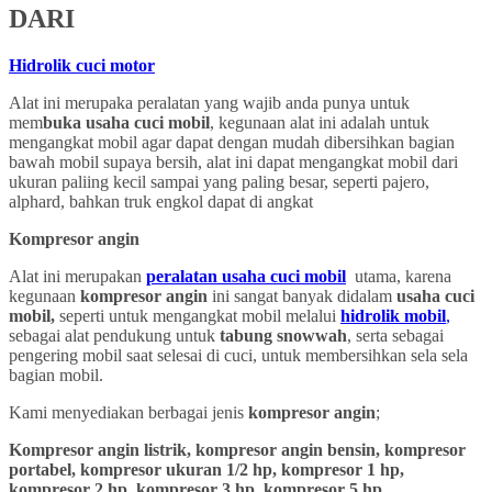
DARI
Hidrolik cuci motor
Alat ini merupaka peralatan yang wajib anda punya untuk
mem
buka usaha cuci mobil
, kegunaan alat ini adalah untuk
mengangkat mobil agar dapat dengan mudah dibersihkan bagian
bawah mobil supaya bersih, alat ini dapat mengangkat mobil dari
ukuran paliing kecil sampai yang paling besar, seperti pajero,
alphard, bahkan truk engkol dapat di angkat
Kompresor angin
Alat ini merupakan
peralatan usaha cuci mobil
utama, karena
kegunaan
kompresor angin
ini sangat banyak didalam
usaha cuci
mobil,
seperti untuk mengangkat mobil melalui
hidrolik mobil
,
sebagai alat pendukung untuk
tabung snowwah
, serta sebagai
pengering mobil saat selesai di cuci, untuk membersihkan sela sela
bagian mobil.
Kami menyediakan berbagai jenis
kompresor angin
;
Kompresor angin listrik, kompresor angin bensin, kompresor
portabel, kompresor ukuran 1/2 hp, kompresor 1 hp,
kompresor 2 hp, kompresor 3 hp, kompresor 5 hp,