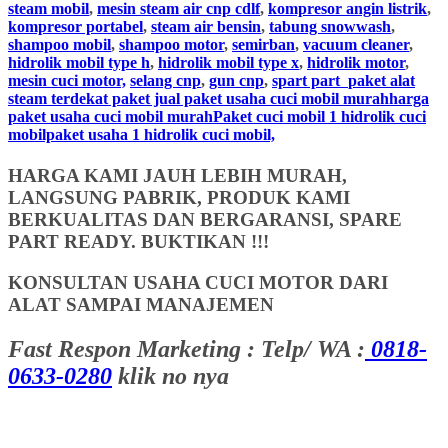
steam mobil
,
mesin steam air cnp cdlf
,
kompresor angin listrik
,
kompresor portabel
,
steam air bensin
,
tabung snowwash
,
shampoo mobil
,
shampoo motor
,
semirban
,
vacuum cleaner
,
hidrolik mobil type h
,
hidrolik mobil type x
,
hidrolik motor
,
mesin cuci motor,
selang cnp
,
gun cnp
,
spart part
paket alat
steam terdekat paket jual paket usaha cuci mobil murahharga
paket usaha cuci mobil murahPaket cuci mobil 1 hidrolik cuci
mobilpaket usaha 1 hidrolik cuci mobil,
HARGA KAMI JAUH LEBIH MURAH,
LANGSUNG PABRIK, PRODUK KAMI
BERKUALITAS DAN BERGARANSI, SPARE
PART READY. BUKTIKAN !!!
KONSULTAN USAHA CUCI MOTOR DARI
ALAT SAMPAI MANAJEMEN
Fast Respon Marketing : Telp/ WA :
0818-
0633-0280
klik no nya