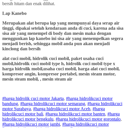
bersih hitam dan enak dilihat.
Lap Kanebo
Merupakan alat berupa lap yang mempunyai daya serap air
tinggi, dipakai setelah kendaraan anda di cuci, karena ada sisa
sisa air yang menempel di body dan mesin maka dengan
menggunkan lap kanebo ini sisa air yang menempelkan segera
menjadi berish, sehingga mobil anda pun akan menjadi
kinclong dan bersih
alat cuci mobil, hidrolik cuci mobil, paket usaha cuci
mobil,hidrolik cuci mobil type h, hidrolik cuci mobil type x
harga hidrolik mobil,usaha cuci mobil, harga alat cuci mobil,
kompresor angin, kompresor portabel, mesin steam motor,
mesin steam mobil, , mesin steam air
#harga hidrolik cuci motor Jakarta
,
#
harga hidrolik
cuci
motor
bandung
,
#
harga hidrolik
cuci
motor
semarang
,
#
harga hidrolik
cuci
motor
Surabaya
,
#
harga hidrolik
cuci
motor
Aceh
,
#
harga
hidrolik
cuci
motor
bali
,
#
harga hidrolik
cuci
motor
banten
,
#
harga
hidrolik
cuci
motor
bengkulu
,
#
harga hidrolik
cuci
motor
gorontalo
,
#
harga hidrolik
cuci
motor
jambi
,
#
harga hidrolik
cuci
motor