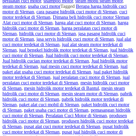
peralatan cuci motor
,
shampoo motor
,
steam mobil steam motor
,
steam motor
,
usaha cuci motor
Tagged
Berapa harga hidrolik cuci
motor di Sleman
,
cara pasang hidrolik cuci motor di Sleman
,
cuci
motor terdekat di Sleman
,
Dimana beli hidrolik cuci motor Sleman
Alat cuci motor di Sleman
,
harga alat cuci motor di Sleman
,
harga
hidrolik cuci motor di Sleman
,
harga peralatan cuci motor di
Sleman
,
hidrolik cuci motor di Sleman
,
jasa pasang hidrolik cuci
motor di Sleman
,
jasa servis hidrolik cuci motor di Sleman
,
jual alat
cuci motor terdekat di Sleman
,
jual alat steam motor terdekat di
Sleman
,
jual bengkel hidrolik motor terdekat di Sleman
,
jual hidrolik
cuci motor di Sleman
,
Jual hidrolik cuci motor terdekat di Sleman
,
Jual hidrolik cucian motor terdekat di Sleman
,
Jual hidrolik motor
terdekat di Sleman
,
jual mesin cuci motor terdekat di Sleman
,
jual
paket alat usaha cuci motor terdekat di Sleman
,
jual paket hidrolik
motor terdekat di Sleman
,
jual peralatan cuci motor di Sleman
,
jual
peralatan cuci motor terdekat di Sleman
,
mesin hidrolik cuci motor
di Sleman
,
mesin hidrolik motor terdekat di Bantul
,
mesin steam
hidrolik cuci motor di Sleman
,
mesin steam motor di Sleman
,
pabrik
hidrolik cuci motor di Sleman
,
pabrik hidrolik motor terdekat di
Sleman
,
paket alat cuci mobil di Sleman
,
paket hidrolik cuci motor
di Sleman
,
paket usaha cuci motor di Sleman
,
pemasangan hidrolik
cuci motor di Sleman
,
Peralatan Cuci Motor di Sleman
,
produsen
hidrolik cuci motor di Sleman
,
produsen hidrolik cuci motor terdekat
di Sleman
,
pusat alat cuci motor terdekat di Sleman
,
pusat hidrolik
cuci motor terdekat di Sleman
,
pusat jual hidrolik cuci motor di