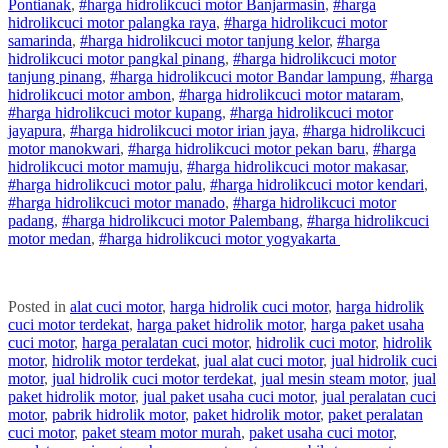
Pontianak
,
#
harga hidrolik
cuci
motor
Banjarmasin
,
#
harga
hidrolik
cuci
motor
palangka raya
,
#
harga hidrolik
cuci
motor
samarinda
,
#
harga hidrolik
cuci
motor
tanjung kelor
,
#
harga
hidrolik
cuci
motor
pangkal pinang
,
#
harga hidrolik
cuci
motor
tanjung pinang
,
#
harga hidrolik
cuci
motor
Bandar lampung
,
#
harga
hidrolik
cuci
motor
ambon
,
#
harga hidrolik
cuci
motor
mataram
,
#
harga hidrolik
cuci
motor
kupang
,
#
harga hidrolik
cuci
motor
jayapura
,
#
harga hidrolik
cuci
motor
irian jaya
,
#
harga hidrolik
cuci
motor
manokwari
,
#
harga hidrolik
cuci
motor
pekan baru
,
#
harga
hidrolik
cuci
motor
mamuju
,
#
harga hidrolik
cuci
motor
makasar
,
#
harga hidrolik
cuci
motor
palu
,
#
harga hidrolik
cuci
motor
kendari
,
#
harga hidrolik
cuci
motor
manado
,
#
harga hidrolik
cuci
motor
padang
,
#
harga hidrolik
cuci
motor
Palembang
,
#
harga hidrolik
cuci
motor
medan
,
#
harga hidrolik
cuci
motor
yogyakarta
Posted in
alat cuci motor
,
harga hidrolik cuci motor
,
harga hidrolik
cuci motor terdekat
,
harga paket hidrolik motor
,
harga paket usaha
cuci motor
,
harga peralatan cuci motor
,
hidrolik cuci motor
,
hidrolik
motor
,
hidrolik motor terdekat
,
jual alat cuci motor
,
jual hidrolik cuci
motor
,
jual hidrolik cuci motor terdekat
,
jual mesin steam motor
,
jual
paket hidrolik motor
,
jual paket usaha cuci motor
,
jual peralatan cuci
motor
,
pabrik hidrolik motor
,
paket hidrolik motor
,
paket peralatan
cuci motor
,
paket steam motor murah
,
paket usaha cuci motor
,