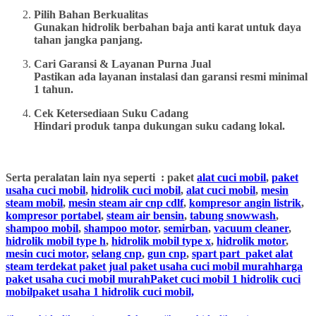
Pilih Bahan Berkualitas
Gunakan hidrolik berbahan baja anti karat untuk daya
tahan jangka panjang.
Cari Garansi & Layanan Purna Jual
Pastikan ada layanan instalasi dan garansi resmi minimal
1 tahun.
Cek Ketersediaan Suku Cadang
Hindari produk tanpa dukungan suku cadang lokal.
Serta peralatan lain nya seperti : paket
alat cuci mobil
,
paket
usaha cuci mobil
,
hidrolik cuci mobil
,
alat cuci mobil
,
mesin
steam mobil
,
mesin steam air cnp cdlf
,
kompresor angin listrik
,
kompresor portabel
,
steam air bensin
,
tabung snowwash
,
shampoo mobil
,
shampoo motor
,
semirban
,
vacuum cleaner
,
hidrolik mobil type h
,
hidrolik mobil type x
,
hidrolik motor
,
mesin cuci motor,
selang cnp
,
gun cnp
,
spart part
paket alat
steam terdekat paket jual paket usaha cuci mobil murahharga
paket usaha cuci mobil murahPaket cuci mobil 1 hidrolik cuci
mobilpaket usaha 1 hidrolik cuci mobil,