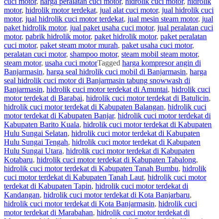
cuci motor
,
harga peralatan cuci motor
,
hidrolik cuci motor
,
hidrolik
motor
,
hidrolik motor terdekat
,
jual alat cuci motor
,
jual hidrolik cuci
motor
,
jual hidrolik cuci motor terdekat
,
jual mesin steam motor
,
jual
paket hidrolik motor
,
jual paket usaha cuci motor
,
jual peralatan cuci
motor
,
pabrik hidrolik motor
,
paket hidrolik motor
,
paket peralatan
cuci motor
,
paket steam motor murah
,
paket usaha cuci motor
,
peralatan cuci motor
,
shampoo motor
,
steam mobil steam motor
,
steam motor
,
usaha cuci motor
Tagged
harga kompresor angin di
Banjarmasin
,
harga seal hidrolik cuci mobil di Banjarmasin
,
harga
seal hidrolik cuci motor di Banjarmasin tabung snowwash di
Banjarmasin
,
hidrolik cuci motor terdekat di Amuntai
,
hidrolik cuci
motor terdekat di Barabai
,
hidrolik cuci motor terdekat di Batulicin
,
hidrolik cuci motor terdekat di Kabupaten Balangan
,
hidrolik cuci
motor terdekat di Kabupaten Banjar
,
hidrolik cuci motor terdekat di
Kabupaten Barito Kuala
,
hidrolik cuci motor terdekat di Kabupaten
Hulu Sungai Selatan
,
hidrolik cuci motor terdekat di Kabupaten
Hulu Sungai Tengah
,
hidrolik cuci motor terdekat di Kabupaten
Hulu Sungai Utara
,
hidrolik cuci motor terdekat di Kabupaten
Kotabaru
,
hidrolik cuci motor terdekat di Kabupaten Tabalong
,
hidrolik cuci motor terdekat di Kabupaten Tanah Bumbu
,
hidrolik
cuci motor terdekat di Kabupaten Tanah Laut
,
hidrolik cuci motor
terdekat di Kabupaten Tapin
,
hidrolik cuci motor terdekat di
Kandangan
,
hidrolik cuci motor terdekat di Kota Banjarbaru
,
hidrolik cuci motor terdekat di Kota Banjarmasin
,
hidrolik cuci
motor terdekat di Marabahan
,
hidrolik cuci motor terdekat di