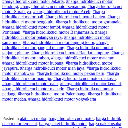
#harga hidrolik cuci motor Jakarta
,
#
harga hidrolik
cuci
motor
bandung
,
#
harga hidrolik
cuci
motor
semarang
,
#
harga hidrolik
cuci
motor
Surabaya
,
#
harga hidrolik
cuci
motor
Aceh
,
#
harga
hidrolik
cuci
motor
bali
,
#
harga hidrolik
cuci
motor
banten
,
#
harga
hidrolik
cuci
motor
bengkulu
,
#
harga hidrolik
cuci
motor
gorontalo
,
#
harga hidrolik
cuci
motor
jambi
,
#
harga hidrolik
cuci
motor
Pontianak
,
#
harga hidrolik
cuci
motor
Banjarmasin
,
#
harga
hidrolik
cuci
motor
palangka raya
,
#
harga hidrolik
cuci
motor
samarinda
,
#
harga hidrolik
cuci
motor
tanjung kelor
,
#
harga
hidrolik
cuci
motor
pangkal pinang
,
#
harga hidrolik
cuci
motor
tanjung pinang
,
#
harga hidrolik
cuci
motor
Bandar lampung
,
#
harga
hidrolik
cuci
motor
ambon
,
#
harga hidrolik
cuci
motor
mataram
,
#
harga hidrolik
cuci
motor
kupang
,
#
harga hidrolik
cuci
motor
jayapura
,
#
harga hidrolik
cuci
motor
irian jaya
,
#
harga hidrolik
cuci
motor
manokwari
,
#
harga hidrolik
cuci
motor
pekan baru
,
#
harga
hidrolik
cuci
motor
mamuju
,
#
harga hidrolik
cuci
motor
makasar
,
#
harga hidrolik
cuci
motor
palu
,
#
harga hidrolik
cuci
motor
kendari
,
#
harga hidrolik
cuci
motor
manado
,
#
harga hidrolik
cuci
motor
padang
,
#
harga hidrolik
cuci
motor
Palembang
,
#
harga hidrolik
cuci
motor
medan
,
#
harga hidrolik
cuci
motor
yogyakarta
Posted in
alat cuci motor
,
harga hidrolik cuci motor
,
harga hidrolik
cuci motor terdekat
,
harga paket hidrolik motor
,
harga paket usaha