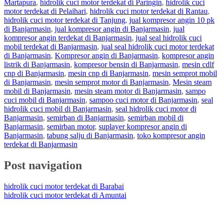
Martapura
,
hidrolik cuci motor terdekat di Paringin
,
hidrolik cuci
motor terdekat di Pelaihari
,
hidrolik cuci motor terdekat di Rantau
,
hidrolik cuci motor terdekat di Tanjung
,
jual kompresor angin 10 pk
di Banjarmasin
,
jual kompresor angin di Banjarmasin
,
jual
kompresor angin terdekat di Banjarmasin
,
jual seal hidrolik cuci
mobil terdekat di Banjarmasin
,
jual seal hidrolik cuci motor terdekat
di Banjarmasin
,
Kompresor angin di Banjarmasin
,
kompresor angin
listrik di Banjarmasin
,
kompresor bensin di Banjarmasin
,
mesin cdlf
cnp di Banjarmasin
,
mesin cnp di Banjarmasin
,
mesin semprot mobil
di Banjarmasin
,
mesin semprot motor di Banjarmasin
,
Mesin steam
mobil di Banjarmasin
,
mesin steam motor di Banjarmasin
,
sampo
cuci mobil di Banjarmasin
,
sampoo cuci motor di Banjarmasin
,
seal
hidrolik cuci mobil di Banjarmasin
,
seal hidrolik cuci motor di
Banjarmasin
,
semirban di Banjarmasin
,
semirban mobil di
Banjarmasin
,
semirban motor
,
suplayer kompresor angin di
Banjarmasin
,
tabung salju di Banjarmasin
,
toko kompresor angin
terdekat di Banjarmasin
Post navigation
hidrolik cuci motor terdekat di Barabai
hidrolik cuci motor terdekat di Amuntai