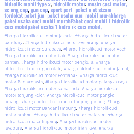
hidrolik mobil type x
,
hidrolik motor
,
mesin cuci motor,
selang cnp
,
gun cnp
,
spart part
paket alat steam
terdekat paket jual paket usaha cuci mobil murahharga
paket usaha cuci mobil murahPaket cuci mobil 1 hidrolik
cuci mobilpaket usaha 1 hidrolik cuci mobil,
#harga hidrolik cuci motor Jakarta
,
#
harga hidrolik
cuci
motor
bandung
,
#
harga hidrolik
cuci
motor
semarang
,
#
harga
hidrolik
cuci
motor
Surabaya
,
#
harga hidrolik
cuci
motor
Aceh
,
#
harga hidrolik
cuci
motor
bali
,
#
harga hidrolik
cuci
motor
banten
,
#
harga hidrolik
cuci
motor
bengkulu
,
#
harga
hidrolik
cuci
motor
gorontalo
,
#
harga hidrolik
cuci
motor
jambi
,
#
harga hidrolik
cuci
motor
Pontianak
,
#
harga hidrolik
cuci
motor
Banjarmasin
,
#
harga hidrolik
cuci
motor
palangka raya
,
#
harga hidrolik
cuci
motor
samarinda
,
#
harga hidrolik
cuci
motor
tanjung kelor
,
#
harga hidrolik
cuci
motor
pangkal
pinang
,
#
harga hidrolik
cuci
motor
tanjung pinang
,
#
harga
hidrolik
cuci
motor
Bandar lampung
,
#
harga hidrolik
cuci
motor
ambon
,
#
harga hidrolik
cuci
motor
mataram
,
#
harga
hidrolik
cuci
motor
kupang
,
#
harga hidrolik
cuci
motor
jayapura
,
#
harga hidrolik
cuci
motor
irian jaya
,
#
harga