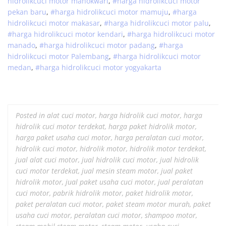
hidrolik
cuci
motor
manokwari
,
#
harga hidrolik
cuci
motor
pekan baru
,
#
harga hidrolik
cuci
motor
mamuju
,
#
harga
hidrolik
cuci
motor
makasar
,
#
harga hidrolik
cuci
motor
palu
,
#
harga hidrolik
cuci
motor
kendari
,
#
harga hidrolik
cuci
motor
manado
,
#
harga hidrolik
cuci
motor
padang
,
#
harga
hidrolik
cuci
motor
Palembang
,
#
harga hidrolik
cuci
motor
medan
,
#
harga hidrolik
cuci
motor
yogyakarta
Posted in
alat cuci motor
,
harga hidrolik cuci motor
,
harga
hidrolik cuci motor terdekat
,
harga paket hidrolik motor
,
harga paket usaha cuci motor
,
harga peralatan cuci motor
,
hidrolik cuci motor
,
hidrolik motor
,
hidrolik motor terdekat
,
jual alat cuci motor
,
jual hidrolik cuci motor
,
jual hidrolik
cuci motor terdekat
,
jual mesin steam motor
,
jual paket
hidrolik motor
,
jual paket usaha cuci motor
,
jual peralatan
cuci motor
,
pabrik hidrolik motor
,
paket hidrolik motor
,
paket peralatan cuci motor
,
paket steam motor murah
,
paket
usaha cuci motor
,
peralatan cuci motor
,
shampoo motor
,