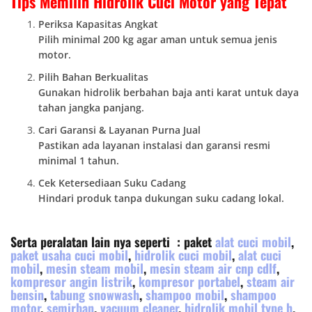
Tips Memilih Hidrolik Cuci Motor yang Tepat
Periksa Kapasitas Angkat
Pilih minimal 200 kg agar aman untuk semua jenis
motor.
Pilih Bahan Berkualitas
Gunakan hidrolik berbahan baja anti karat untuk daya
tahan jangka panjang.
Cari Garansi & Layanan Purna Jual
Pastikan ada layanan instalasi dan garansi resmi
minimal 1 tahun.
Cek Ketersediaan Suku Cadang
Hindari produk tanpa dukungan suku cadang lokal.
Serta peralatan lain nya seperti : paket
alat cuci mobil
,
paket usaha cuci mobil
,
hidrolik cuci mobil
,
alat cuci
mobil
,
mesin steam mobil
,
mesin steam air cnp cdlf
,
kompresor angin listrik
,
kompresor portabel
,
steam air
bensin
,
tabung snowwash
,
shampoo mobil
,
shampoo
motor
,
semirban
,
vacuum cleaner
,
hidrolik mobil type h
,