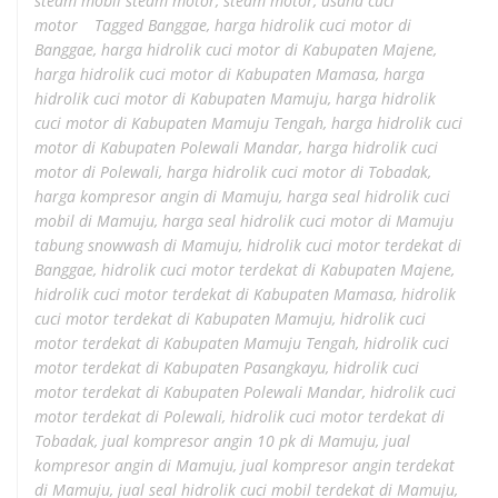
steam mobil steam motor
,
steam motor
,
usaha cuci
motor
Tagged
Banggae
,
harga hidrolik cuci motor di
Banggae
,
harga hidrolik cuci motor di Kabupaten Majene
,
harga hidrolik cuci motor di Kabupaten Mamasa
,
harga
hidrolik cuci motor di Kabupaten Mamuju
,
harga hidrolik
cuci motor di Kabupaten Mamuju Tengah
,
harga hidrolik cuci
motor di Kabupaten Polewali Mandar
,
harga hidrolik cuci
motor di Polewali
,
harga hidrolik cuci motor di Tobadak
,
harga kompresor angin di Mamuju
,
harga seal hidrolik cuci
mobil di Mamuju
,
harga seal hidrolik cuci motor di Mamuju
tabung snowwash di Mamuju
,
hidrolik cuci motor terdekat di
Banggae
,
hidrolik cuci motor terdekat di Kabupaten Majene
,
hidrolik cuci motor terdekat di Kabupaten Mamasa
,
hidrolik
cuci motor terdekat di Kabupaten Mamuju
,
hidrolik cuci
motor terdekat di Kabupaten Mamuju Tengah
,
hidrolik cuci
motor terdekat di Kabupaten Pasangkayu
,
hidrolik cuci
motor terdekat di Kabupaten Polewali Mandar
,
hidrolik cuci
motor terdekat di Polewali
,
hidrolik cuci motor terdekat di
Tobadak
,
jual kompresor angin 10 pk di Mamuju
,
jual
kompresor angin di Mamuju
,
jual kompresor angin terdekat
di Mamuju
,
jual seal hidrolik cuci mobil terdekat di Mamuju
,