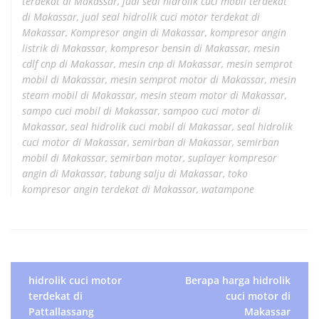
terdekat di Makassar
,
jual seal hidrolik cuci mobil terdekat
di Makassar
,
jual seal hidrolik cuci motor terdekat di
Makassar
,
Kompresor angin di Makassar
,
kompresor angin
listrik di Makassar
,
kompresor bensin di Makassar
,
mesin
cdlf cnp di Makassar
,
mesin cnp di Makassar
,
mesin semprot
mobil di Makassar
,
mesin semprot motor di Makassar
,
mesin
steam mobil di Makassar
,
mesin steam motor di Makassar
,
sampo cuci mobil di Makassar
,
sampoo cuci motor di
Makassar
,
seal hidrolik cuci mobil di Makassar
,
seal hidrolik
cuci motor di Makassar
,
semirban di Makassar
,
semirban
mobil di Makassar
,
semirban motor
,
suplayer kompresor
angin di Makassar
,
tabung salju di Makassar
,
toko
kompresor angin terdekat di Makassar
,
watampone
P
hidrolik cuci motor
Berapa harga hidrolik
terdekat di
cuci motor di
o
Pattallassang
Makassar