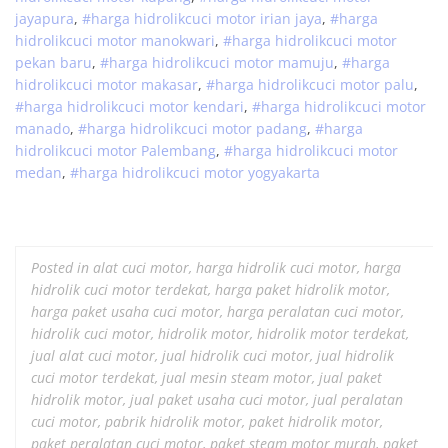
jayapura
,
#
harga hidrolik
cuci
motor
irian jaya
,
#
harga
hidrolik
cuci
motor
manokwari
,
#
harga hidrolik
cuci
motor
pekan baru
,
#
harga hidrolik
cuci
motor
mamuju
,
#
harga
hidrolik
cuci
motor
makasar
,
#
harga hidrolik
cuci
motor
palu
,
#
harga hidrolik
cuci
motor
kendari
,
#
harga hidrolik
cuci
motor
manado
,
#
harga hidrolik
cuci
motor
padang
,
#
harga
hidrolik
cuci
motor
Palembang
,
#
harga hidrolik
cuci
motor
medan
,
#
harga hidrolik
cuci
motor
yogyakarta
Posted in
alat cuci motor
,
harga hidrolik cuci motor
,
harga
hidrolik cuci motor terdekat
,
harga paket hidrolik motor
,
harga paket usaha cuci motor
,
harga peralatan cuci motor
,
hidrolik cuci motor
,
hidrolik motor
,
hidrolik motor terdekat
,
jual alat cuci motor
,
jual hidrolik cuci motor
,
jual hidrolik
cuci motor terdekat
,
jual mesin steam motor
,
jual paket
hidrolik motor
,
jual paket usaha cuci motor
,
jual peralatan
cuci motor
,
pabrik hidrolik motor
,
paket hidrolik motor
,
paket peralatan cuci motor
,
paket steam motor murah
,
paket