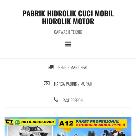
S
k
PABRIK HIDROLIK CUCI MOBIL
i
HIDROLIK MOTOR
p
t
CARWASH TEKNIK
o
c
o
n
t
PENGIRIMAN CEPAT
e
n
t
HARGA PABRIK / MURAH
FAST RESPON