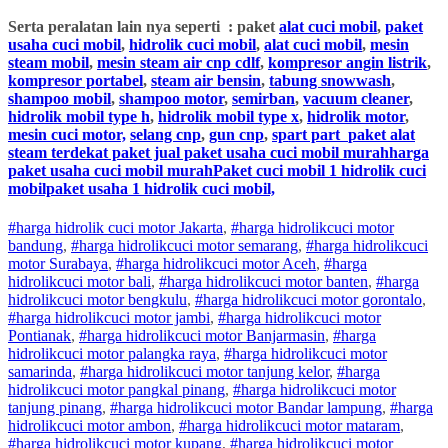
Serta peralatan lain nya seperti : paket
alat cuci mobil
,
paket
usaha cuci mobil
,
hidrolik cuci mobil
,
alat cuci mobil
,
mesin
steam mobil
,
mesin steam air cnp cdlf
,
kompresor angin listrik
,
kompresor portabel
,
steam air bensin
,
tabung snowwash
,
shampoo mobil
,
shampoo motor
,
semirban
,
vacuum cleaner
,
hidrolik mobil type h
,
hidrolik mobil type x
,
hidrolik motor
,
mesin cuci motor,
selang cnp
,
gun cnp
,
spart part
paket alat
steam terdekat paket jual paket usaha cuci mobil murahharga
paket usaha cuci mobil murahPaket cuci mobil 1 hidrolik cuci
mobilpaket usaha 1 hidrolik cuci mobil,
#harga hidrolik cuci motor Jakarta
,
#
harga hidrolik
cuci
motor
bandung
,
#
harga hidrolik
cuci
motor
semarang
,
#
harga hidrolik
cuci
motor
Surabaya
,
#
harga hidrolik
cuci
motor
Aceh
,
#
harga
hidrolik
cuci
motor
bali
,
#
harga hidrolik
cuci
motor
banten
,
#
harga
hidrolik
cuci
motor
bengkulu
,
#
harga hidrolik
cuci
motor
gorontalo
,
#
harga hidrolik
cuci
motor
jambi
,
#
harga hidrolik
cuci
motor
Pontianak
,
#
harga hidrolik
cuci
motor
Banjarmasin
,
#
harga
hidrolik
cuci
motor
palangka raya
,
#
harga hidrolik
cuci
motor
samarinda
,
#
harga hidrolik
cuci
motor
tanjung kelor
,
#
harga
hidrolik
cuci
motor
pangkal pinang
,
#
harga hidrolik
cuci
motor
tanjung pinang
,
#
harga hidrolik
cuci
motor
Bandar lampung
,
#
harga
hidrolik
cuci
motor
ambon
,
#
harga hidrolik
cuci
motor
mataram
,
#
harga hidrolik
cuci
motor
kupang
,
#
harga hidrolik
cuci
motor