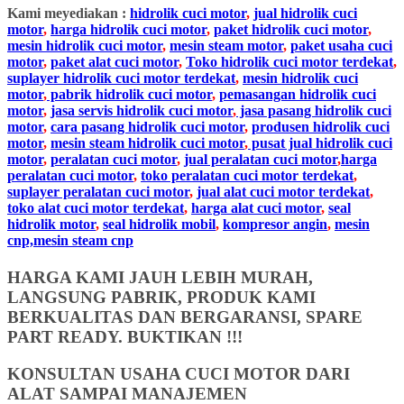
Kami meyediakan :
hidrolik cuci motor
,
jual hidrolik cuci
motor
,
harga hidrolik cuci motor
,
paket hidrolik cuci motor
,
mesin hidrolik cuci motor
,
mesin steam motor
,
paket usaha cuci
motor
,
paket alat cuci motor
,
Toko hidrolik cuci motor terdekat
,
suplayer hidrolik cuci motor terdekat
,
mesin hidrolik cuci
motor
,
pabrik hidrolik cuci motor
,
pemasangan hidrolik cuci
motor
,
jasa servis hidrolik cuci motor
,
jasa pasang hidrolik cuci
motor
,
cara pasang hidrolik cuci motor
,
produsen hidrolik cuci
motor
,
mesin steam hidrolik cuci motor
,
pusat jual hidrolik cuci
motor
,
peralatan cuci motor
,
jual peralatan cuci motor
,
harga
peralatan cuci motor
,
toko peralatan cuci motor terdekat
,
suplayer peralatan cuci motor
,
jual alat cuci motor terdekat
,
toko alat cuci motor terdekat
,
harga alat cuci motor
,
seal
hidrolik motor
,
seal hidrolik mobil
,
kompresor angin
,
mesin
cnp,mesin steam cnp
HARGA KAMI JAUH LEBIH MURAH,
LANGSUNG PABRIK, PRODUK KAMI
BERKUALITAS DAN BERGARANSI, SPARE
PART READY. BUKTIKAN !!!
KONSULTAN USAHA CUCI MOTOR DARI
ALAT SAMPAI MANAJEMEN