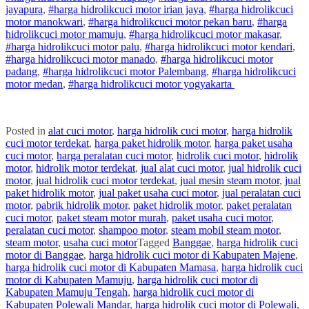
jayapura
,
#
harga hidrolik
cuci
motor
irian jaya
,
#
harga hidrolik
cuci
motor
manokwari
,
#
harga hidrolik
cuci
motor
pekan baru
,
#
harga
hidrolik
cuci
motor
mamuju
,
#
harga hidrolik
cuci
motor
makasar
,
#
harga hidrolik
cuci
motor
palu
,
#
harga hidrolik
cuci
motor
kendari
,
#
harga hidrolik
cuci
motor
manado
,
#
harga hidrolik
cuci
motor
padang
,
#
harga hidrolik
cuci
motor
Palembang
,
#
harga hidrolik
cuci
motor
medan
,
#
harga hidrolik
cuci
motor
yogyakarta
Posted in
alat cuci motor
,
harga hidrolik cuci motor
,
harga hidrolik
cuci motor terdekat
,
harga paket hidrolik motor
,
harga paket usaha
cuci motor
,
harga peralatan cuci motor
,
hidrolik cuci motor
,
hidrolik
motor
,
hidrolik motor terdekat
,
jual alat cuci motor
,
jual hidrolik cuci
motor
,
jual hidrolik cuci motor terdekat
,
jual mesin steam motor
,
jual
paket hidrolik motor
,
jual paket usaha cuci motor
,
jual peralatan cuci
motor
,
pabrik hidrolik motor
,
paket hidrolik motor
,
paket peralatan
cuci motor
,
paket steam motor murah
,
paket usaha cuci motor
,
peralatan cuci motor
,
shampoo motor
,
steam mobil steam motor
,
steam motor
,
usaha cuci motor
Tagged
Banggae
,
harga hidrolik cuci
motor di Banggae
,
harga hidrolik cuci motor di Kabupaten Majene
,
harga hidrolik cuci motor di Kabupaten Mamasa
,
harga hidrolik cuci
motor di Kabupaten Mamuju
,
harga hidrolik cuci motor di
Kabupaten Mamuju Tengah
,
harga hidrolik cuci motor di
Kabupaten Polewali Mandar
,
harga hidrolik cuci motor di Polewali
,