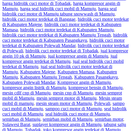
harga hidrolik cuci motor di Tobadak
,
harga kompresor angin di
Mamuju
,
harga seal hidrolik cuci mobil di Mamuju
,
harga seal
hidrolik cuci motor di Mamuju tabung snowwash di Mamuju
,
hidrolik cuci motor terdekat di Banggae
,
hidrolik cuci motor terdekat
di Kabupaten Majene
,
hidrolik cuci motor terdekat di Kabupaten
Mamasa
,
hidrolik cuci motor terdekat di Kabupaten Mamuju
,
hidrolik cuci motor terdekat di Kabupaten Mamuju Tengah
,
hidrolik
cuci motor terdekat di Kabupaten Pasangkayu
,
hidrolik cuci motor
terdekat di Kabupaten Polewali Mandar
,
hidrolik cuci motor terdekat
di Polewali
,
hidrolik cuci motor terdekat di Tobadak
,
jual kompresor
angin 10 pk di Mamuju
,
jual kompresor angin di Mamuju
,
jual
kompresor angin terdekat di Mamuju
,
jual seal hidrolik cuci mobil
terdekat di Mamuju
,
jual seal hidrolik cuci motor terdekat di
Mamuju
,
Kabupaten Majene
,
Kabupaten Mamasa
,
Kabupaten
Mamuju
,
Kabupaten Mamuju Tengah
,
Kabupaten Pasangkayu
,
Kabupaten Polewali Mandar
,
Kompresor angin di Mamuju
,
kompresor angin listrik di Mamuju
,
kompresor bensin di Mamuju
,
mesin cdlf cnp di Mamuju
,
mesin cnp di Mamuju
,
mesin semprot
mobil di Mamuju
,
mesin semprot motor di Mamuju
,
Mesin steam
mobil di mamuju
,
mesin steam motor di Mamuju
,
Polewali
,
sampo
cuci mobil di Mamuju
,
sampoo cuci motor di Mamuju
,
seal hidrolik
cuci mobil di Mamuju
,
seal hidrolik cuci motor di Mamuju
,
semirban di Mamuju
,
semirban mobil di Mamuju
,
semirban motor
,
Sulawesi Barat
,
suplayer kompresor angin di Mamuju
,
tabung salju
di Mamuju
,
Tobadak
,
toko kompresor angin terdekat di Mamuju