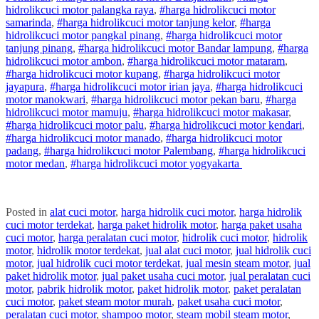
hidrolik
cuci
motor
palangka raya
,
#
harga hidrolik
cuci
motor
samarinda
,
#
harga hidrolik
cuci
motor
tanjung kelor
,
#
harga
hidrolik
cuci
motor
pangkal pinang
,
#
harga hidrolik
cuci
motor
tanjung pinang
,
#
harga hidrolik
cuci
motor
Bandar lampung
,
#
harga
hidrolik
cuci
motor
ambon
,
#
harga hidrolik
cuci
motor
mataram
,
#
harga hidrolik
cuci
motor
kupang
,
#
harga hidrolik
cuci
motor
jayapura
,
#
harga hidrolik
cuci
motor
irian jaya
,
#
harga hidrolik
cuci
motor
manokwari
,
#
harga hidrolik
cuci
motor
pekan baru
,
#
harga
hidrolik
cuci
motor
mamuju
,
#
harga hidrolik
cuci
motor
makasar
,
#
harga hidrolik
cuci
motor
palu
,
#
harga hidrolik
cuci
motor
kendari
,
#
harga hidrolik
cuci
motor
manado
,
#
harga hidrolik
cuci
motor
padang
,
#
harga hidrolik
cuci
motor
Palembang
,
#
harga hidrolik
cuci
motor
medan
,
#
harga hidrolik
cuci
motor
yogyakarta
Posted in
alat cuci motor
,
harga hidrolik cuci motor
,
harga hidrolik
cuci motor terdekat
,
harga paket hidrolik motor
,
harga paket usaha
cuci motor
,
harga peralatan cuci motor
,
hidrolik cuci motor
,
hidrolik
motor
,
hidrolik motor terdekat
,
jual alat cuci motor
,
jual hidrolik cuci
motor
,
jual hidrolik cuci motor terdekat
,
jual mesin steam motor
,
jual
paket hidrolik motor
,
jual paket usaha cuci motor
,
jual peralatan cuci
motor
,
pabrik hidrolik motor
,
paket hidrolik motor
,
paket peralatan
cuci motor
,
paket steam motor murah
,
paket usaha cuci motor
,
peralatan cuci motor
,
shampoo motor
,
steam mobil steam motor
,