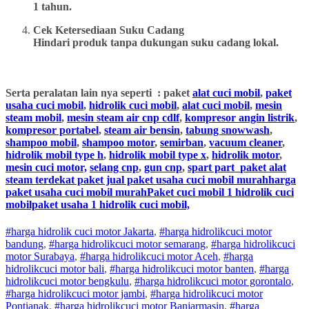
1 tahun.
Cek Ketersediaan Suku Cadang
Hindari produk tanpa dukungan suku cadang lokal.
Serta peralatan lain nya seperti : paket
alat cuci mobil
,
paket
usaha cuci mobil
,
hidrolik cuci mobil
,
alat cuci mobil
,
mesin
steam mobil
,
mesin steam air cnp cdlf
,
kompresor angin listrik
,
kompresor portabel
,
steam air bensin
,
tabung snowwash
,
shampoo mobil
,
shampoo motor
,
semirban
,
vacuum cleaner
,
hidrolik mobil type h
,
hidrolik mobil type x
,
hidrolik motor
,
mesin cuci motor,
selang cnp
,
gun cnp
,
spart part
paket alat
steam terdekat paket jual paket usaha cuci mobil murahharga
paket usaha cuci mobil murahPaket cuci mobil 1 hidrolik cuci
mobilpaket usaha 1 hidrolik cuci mobil,
#harga hidrolik cuci motor Jakarta
,
#
harga hidrolik
cuci
motor
bandung
,
#
harga hidrolik
cuci
motor
semarang
,
#
harga hidrolik
cuci
motor
Surabaya
,
#
harga hidrolik
cuci
motor
Aceh
,
#
harga
hidrolik
cuci
motor
bali
,
#
harga hidrolik
cuci
motor
banten
,
#
harga
hidrolik
cuci
motor
bengkulu
,
#
harga hidrolik
cuci
motor
gorontalo
,
#
harga hidrolik
cuci
motor
jambi
,
#
harga hidrolik
cuci
motor
Pontianak
,
#
harga hidrolik
cuci
motor
Banjarmasin
,
#
harga