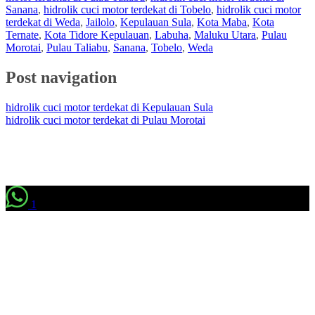
Sanana
,
hidrolik cuci motor terdekat di Tobelo
,
hidrolik cuci motor
terdekat di Weda
,
Jailolo
,
Kepulauan Sula
,
Kota Maba
,
Kota
Ternate
,
Kota Tidore Kepulauan
,
Labuha
,
Maluku Utara
,
Pulau
Morotai
,
Pulau Taliabu
,
Sanana
,
Tobelo
,
Weda
Post navigation
hidrolik cuci motor terdekat di Kepulauan Sula
hidrolik cuci motor terdekat di Pulau Morotai
1