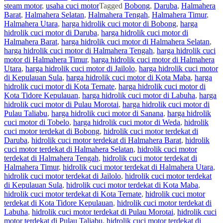
steam motor
,
usaha cuci motor
Tagged
Bobong
,
Daruba
,
Halmahera
Barat
,
Halmahera Selatan
,
Halmahera Tengah
,
Halmahera Timur
,
Halmahera Utara
,
harga hidrolik cuci motor di Bobong
,
harga
hidrolik cuci motor di Daruba
,
harga hidrolik cuci motor di
Halmahera Barat
,
harga hidrolik cuci motor di Halmahera Selatan
,
harga hidrolik cuci motor di Halmahera Tengah
,
harga hidrolik cuci
motor di Halmahera Timur
,
harga hidrolik cuci motor di Halmahera
Utara
,
harga hidrolik cuci motor di Jailolo
,
harga hidrolik cuci motor
di Kepulauan Sula
,
harga hidrolik cuci motor di Kota Maba
,
harga
hidrolik cuci motor di Kota Ternate
,
harga hidrolik cuci motor di
Kota Tidore Kepulauan
,
harga hidrolik cuci motor di Labuha
,
harga
hidrolik cuci motor di Pulau Morotai
,
harga hidrolik cuci motor di
Pulau Taliabu
,
harga hidrolik cuci motor di Sanana
,
harga hidrolik
cuci motor di Tobelo
,
harga hidrolik cuci motor di Weda
,
hidrolik
cuci motor terdekat di Bobong
,
hidrolik cuci motor terdekat di
Daruba
,
hidrolik cuci motor terdekat di Halmahera Barat
,
hidrolik
cuci motor terdekat di Halmahera Selatan
,
hidrolik cuci motor
terdekat di Halmahera Tengah
,
hidrolik cuci motor terdekat di
Halmahera Timur
,
hidrolik cuci motor terdekat di Halmahera Utara
,
hidrolik cuci motor terdekat di Jailolo
,
hidrolik cuci motor terdekat
di Kepulauan Sula
,
hidrolik cuci motor terdekat di Kota Maba
,
hidrolik cuci motor terdekat di Kota Ternate
,
hidrolik cuci motor
terdekat di Kota Tidore Kepulauan
,
hidrolik cuci motor terdekat di
Labuha
,
hidrolik cuci motor terdekat di Pulau Morotai
,
hidrolik cuci
motor terdekat di Pulau Taliabu
,
hidrolik cuci motor terdekat di