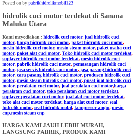
Posted on
by
pabrikhidrolikmobil123
hidrolik cuci motor
terdekat
di
Sanana
Maluku Utara
Kami meyediakan :
hidrolik cuci motor
,
jual hidrolik cuci
motor
,
harga hidrolik cuci motor
,
paket hidrolik cuci motor
,
mesin hidrolik cuci motor
,
mesin steam motor
,
paket usaha cuci
motor
,
paket alat cuci motor
,
Toko hidrolik cuci motor terdekat
,
suplayer hidrolik cuci motor terdekat
,
mesin hidrolik cuci
motor
,
pabrik hidrolik cuci motor
,
pemasangan hidrolik cuci
motor
,
jasa servis hidrolik cuci motor
,
jasa pasang hidrolik cuci
motor
,
cara pasang hidrolik cuci motor
,
produsen hidrolik cuci
motor
,
mesin steam hidrolik cuci motor
,
pusat jual hidrolik cuci
motor
,
peralatan cuci motor
,
jual peralatan cuci motor
,
harga
peralatan cuci motor
,
toko peralatan cuci motor terdekat
,
suplayer peralatan cuci motor
,
jual alat cuci motor terdekat
,
toko alat cuci motor terdekat
,
harga alat cuci motor
,
seal
hidrolik motor
,
seal hidrolik mobil
,
kompresor angin
,
mesin
cnp,mesin steam cnp
HARGA KAMI JAUH LEBIH MURAH,
LANGSUNG PABRIK, PRODUK KAMI