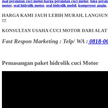
jual peralatan cuci motor
,
harga peralatan cuci motor
,
toko peral
motor
,
seal hidrolik motor
,
seal hidrolik mobil
,
kompresor angin
,
HARGA KAMI JAUH LEBIH MURAH, LANGSUNG
!!!
KONSULTAN USAHA CUCI MOTOR DARI ALA
Fast Respon Marketing : Telp/ WA :
0818-06
Pemasangan paket hidrolik cuci Motor