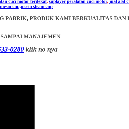
atan cuci motor terdekat
,
suplayer peralatan cuci motor
,
jual alat 
mesin cnp,mesin steam cnp
 PABRIK, PRODUK KAMI BERKUALITAS DAN 
T SAMPAI MANAJEMEN
33-0280
klik no nya