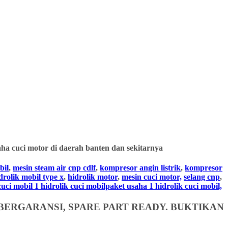
ha cuci motor di daerah banten dan sekitarnya
bil
,
mesin steam air cnp cdlf
,
kompresor angin listrik
,
kompresor
drolik mobil type x
,
hidrolik motor
,
mesin cuci motor,
selang cnp
,
i mobil 1 hidrolik cuci mobilpaket usaha 1 hidrolik cuci mobil,
BERGARANSI, SPARE PART READY. BUKTIKAN