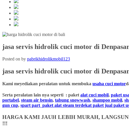
jasa servis hidrolik cuci motor di Denpasar
Posted on
by
pabrikhidrolikmobil123
jasa servis hidrolik cuci motor
di Denpasar
Kami meyediakan peralatan untuk membuka
usaha cuci motor
d
Serta peralatan lain nya seperti : paket
alat cuci mobil
,
paket us
portabel
,
steam air bensin
,
tabung snowwash
,
shampoo mobil
,
s
gun cnp
,
spart part
paket alat steam terdekat paket jual paket 
HARGA KAMI JAUH LEBIH MURAH, LANGSUNG
!!!