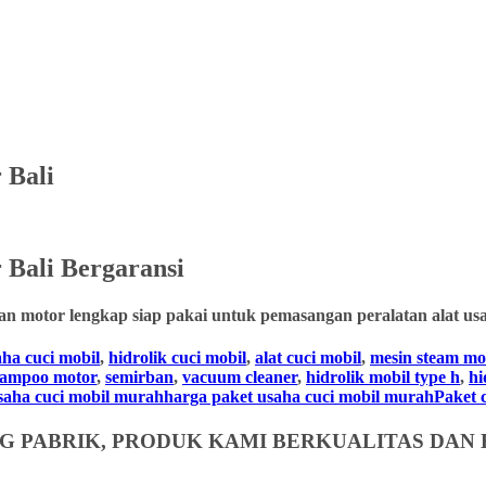
 Bali
 Bali
Bergaransi
an motor lengkap siap pakai untuk pemasangan peralatan alat usa
aha cuci mobil
,
hidrolik cuci mobil
,
alat cuci mobil
,
mesin steam mo
hampoo motor
,
semirban
,
vacuum cleaner
,
hidrolik mobil type h
,
hi
usaha cuci mobil murahharga paket usaha cuci mobil murahPaket cuc
 PABRIK, PRODUK KAMI BERKUALITAS DAN 