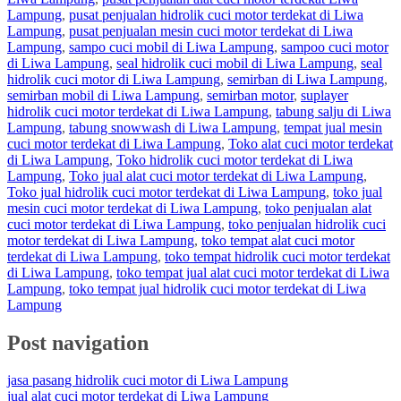
Lampung
,
pusat penjualan hidrolik cuci motor terdekat di Liwa
Lampung
,
pusat penjualan mesin cuci motor terdekat di Liwa
Lampung
,
sampo cuci mobil di Liwa Lampung
,
sampoo cuci motor
di Liwa Lampung
,
seal hidrolik cuci mobil di Liwa Lampung
,
seal
hidrolik cuci motor di Liwa Lampung
,
semirban di Liwa Lampung
,
semirban mobil di Liwa Lampung
,
semirban motor
,
suplayer
hidrolik cuci motor terdekat di Liwa Lampung
,
tabung salju di Liwa
Lampung
,
tabung snowwash di Liwa Lampung
,
tempat jual mesin
cuci motor terdekat di Liwa Lampung
,
Toko alat cuci motor terdekat
di Liwa Lampung
,
Toko hidrolik cuci motor terdekat di Liwa
Lampung
,
Toko jual alat cuci motor terdekat di Liwa Lampung
,
Toko jual hidrolik cuci motor terdekat di Liwa Lampung
,
toko jual
mesin cuci motor terdekat di Liwa Lampung
,
toko penjualan alat
cuci motor terdekat di Liwa Lampung
,
toko penjualan hidrolik cuci
motor terdekat di Liwa Lampung
,
toko tempat alat cuci motor
terdekat di Liwa Lampung
,
toko tempat hidrolik cuci motor terdekat
di Liwa Lampung
,
toko tempat jual alat cuci motor terdekat di Liwa
Lampung
,
toko tempat jual hidrolik cuci motor terdekat di Liwa
Lampung
Post navigation
jasa pasang hidrolik cuci motor di Liwa Lampung
jual alat cuci motor terdekat di Liwa Lampung