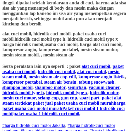
tinggi, dipakai setelah kendaraan anda di cuci, karena ada sisa
sisa air yang menempel di body dan mesin maka dengan
menggunkan lap kanebo ini sisa air yang menempelkan segera
menjadi berish, sehingga mobil anda pun akan menjadi
kinclong dan bersih
alat cuci mobil, hidrolik cuci mobil, paket usaha cuci
mobil,hidrolik cuci mobil type h, hidrolik cuci mobil type x
harga hidrolik mobil,usaha cuci mobil, harga alat cuci mobil,
kompresor angin, kompresor portabel, mesin steam motor,
mesin steam mobil, , mesin steam air
Serta peralatan lain nya seperti : paket
alat cuci mobil
,
paket
usaha cuci mobil
,
hidrolik cuci mobil
,
alat cuci mobil
,
mesin
steam mobil
,
mesin steam air cnp cdlf
,
kompresor angin listrik
,
kompresor portabel
,
steam air bensin
,
tabung snowwash
,
shampoo mobil
,
shampoo motor
,
semirban
,
vacuum cleaner
,
hidrolik mobil type h
,
hidrolik mobil type x
,
hidrolik motor
,
mesin cuci motor,
selang cnp
,
gun cnp
,
spart part
paket alat
steam terdekat paket jual paket usaha cuci mobil murahharga
paket usaha cuci mobil murahPaket cuci mobil 1 hidrolik cuci
mobilpaket usaha 1 hidrolik cuci mobil,
#harga hidrolik cuci motor Jakarta
,
#
harga hidrolik
cuci
motor
bandung
,
#
harga hidrolik
cuci
motor
semarang
,
#
harga hidrolik
cuci