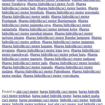
motor
Surabaya
,
#
harga hidrolik
cuci
motor
Aceh
,
#
harga
hidrolik
cuci
motor
bali
,
#
harga hidrolik
cuci
motor
banten
,
#
harga
hidrolik
cuci
motor
bengkulu
,
#
harga hidrolik
cuci
motor
gorontalo
,
#
harga hidrolik
cuci
motor
jambi
,
#
harga hidrolik
cuci
motor
Pontianak
,
#
harga hidrolik
cuci
motor
Banjarmasin
,
#
harga
hidrolik
cuci
motor
palangka raya
,
#
harga hidrolik
cuci
motor
samarinda
,
#
harga hidrolik
cuci
motor
tanjung kelor
,
#
harga
hidrolik
cuci
motor
pangkal pinang
,
#
harga hidrolik
cuci
motor
tanjung pinang
,
#
harga hidrolik
cuci
motor
Bandar lampung
,
#
harga
hidrolik
cuci
motor
ambon
,
#
harga hidrolik
cuci
motor
mataram
,
#
harga hidrolik
cuci
motor
kupang
,
#
harga hidrolik
cuci
motor
jayapura
,
#
harga hidrolik
cuci
motor
irian jaya
,
#
harga hidrolik
cuci
motor
manokwari
,
#
harga hidrolik
cuci
motor
pekan baru
,
#
harga
hidrolik
cuci
motor
mamuju
,
#
harga hidrolik
cuci
motor
makasar
,
#
harga hidrolik
cuci
motor
palu
,
#
harga hidrolik
cuci
motor
kendari
,
#
harga hidrolik
cuci
motor
manado
,
#
harga hidrolik
cuci
motor
padang
,
#
harga hidrolik
cuci
motor
Palembang
,
#
harga hidrolik
cuci
motor
medan
,
#
harga hidrolik
cuci
motor
yogyakarta
Posted in
alat cuci motor
,
harga hidrolik cuci motor
,
harga hidrolik
cuci motor terdekat
,
harga paket hidrolik motor
,
harga paket usaha
cuci motor
,
harga peralatan cuci motor
,
hidrolik cuci motor
,
hidrolik
motor
,
hidrolik motor terdekat
,
jual alat cuci motor
,
jual hidrolik cuci