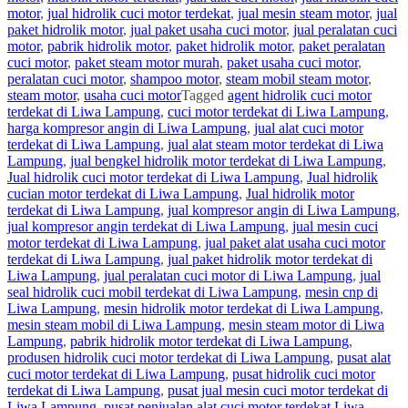
motor
,
jual hidrolik cuci motor terdekat
,
jual mesin steam motor
,
jual
paket hidrolik motor
,
jual paket usaha cuci motor
,
jual peralatan cuci
motor
,
pabrik hidrolik motor
,
paket hidrolik motor
,
paket peralatan
cuci motor
,
paket steam motor murah
,
paket usaha cuci motor
,
peralatan cuci motor
,
shampoo motor
,
steam mobil steam motor
,
steam motor
,
usaha cuci motor
Tagged
agent hidrolik cuci motor
terdekat di Liwa Lampung
,
cuci motor terdekat di Liwa Lampung
,
harga kompresor angin di Liwa Lampung
,
jual alat cuci motor
terdekat di Liwa Lampung
,
jual alat steam motor terdekat di Liwa
Lampung
,
jual bengkel hidrolik motor terdekat di Liwa Lampung
,
Jual hidrolik cuci motor terdekat di Liwa Lampung
,
Jual hidrolik
cucian motor terdekat di Liwa Lampung
,
Jual hidrolik motor
terdekat di Liwa Lampung
,
jual kompresor angin di Liwa Lampung
,
jual kompresor angin terdekat di Liwa Lampung
,
jual mesin cuci
motor terdekat di Liwa Lampung
,
jual paket alat usaha cuci motor
terdekat di Liwa Lampung
,
jual paket hidrolik motor terdekat di
Liwa Lampung
,
jual peralatan cuci motor di Liwa Lampung
,
jual
seal hidrolik cuci mobil terdekat di Liwa Lampung
,
mesin cnp di
Liwa Lampung
,
mesin hidrolik motor terdekat di Liwa Lampung
,
mesin steam mobil di Liwa Lampung
,
mesin steam motor di Liwa
Lampung
,
pabrik hidrolik motor terdekat di Liwa Lampung
,
produsen hidrolik cuci motor terdekat di Liwa Lampung
,
pusat alat
cuci motor terdekat di Liwa Lampung
,
pusat hidrolik cuci motor
terdekat di Liwa Lampung
,
pusat jual mesin cuci motor terdekat di
Liwa Lampung
,
pusat penjualan alat cuci motor terdekat Liwa