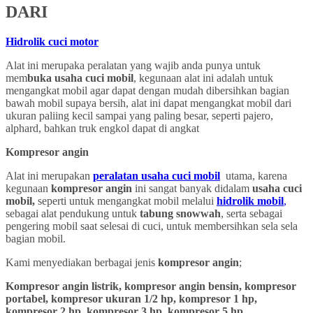
DARI
Hidrolik cuci motor
Alat ini merupaka peralatan yang wajib anda punya untuk
mem
buka usaha cuci mobil
, kegunaan alat ini adalah untuk
mengangkat mobil agar dapat dengan mudah dibersihkan bagian
bawah mobil supaya bersih, alat ini dapat mengangkat mobil dari
ukuran paliing kecil sampai yang paling besar, seperti pajero,
alphard, bahkan truk engkol dapat di angkat
Kompresor angin
Alat ini merupakan
peralatan usaha cuci mobil
utama, karena
kegunaan
kompresor angin
ini sangat banyak didalam
usaha cuci
mobil,
seperti untuk mengangkat mobil melalui
hidrolik mobil
,
sebagai alat pendukung untuk
tabung snowwah
, serta sebagai
pengering mobil saat selesai di cuci, untuk membersihkan sela sela
bagian mobil.
Kami menyediakan berbagai jenis
kompresor angin
;
Kompresor angin listrik, kompresor angin bensin, kompresor
portabel, kompresor ukuran 1/2 hp, kompresor 1 hp,
kompresor 2 hp, kompresor 3 hp, kompresor 5 hp,