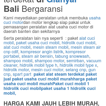
Bali
Bergaransi
Kami meyediakan peralatan untuk membuka
usaha
cuci motor
dan motor lengkap siap pakai untuk
pemasangan peralatan alat usaha cuci motor di
daerah banten dan sekitarnya
Serta peralatan lain nya seperti : paket
alat cuci
mobil
,
paket usaha cuci mobil
,
hidrolik cuci mobil
,
alat cuci mobil
,
mesin steam mobil
,
mesin steam air
cnp cdlf
,
kompresor angin listrik
,
kompresor
portabel
,
steam air bensin
,
tabung snowwash
,
shampoo mobil
,
shampoo motor
,
semirban
,
vacuum
cleaner
,
hidrolik mobil type h
,
hidrolik mobil type x
,
hidrolik motor
,
mesin cuci motor,
selang cnp
,
gun
cnp
,
spart part
paket alat steam terdekat paket
jual paket usaha cuci mobil murahharga paket
usaha cuci mobil murahPaket cuci mobil 1
hidrolik cuci mobilpaket usaha 1 hidrolik cuci
mobil,
HARGA KAMI JAUH LEBIH MURAH,