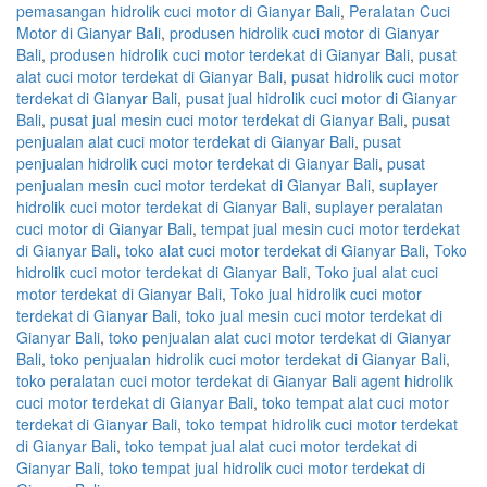
pemasangan hidrolik cuci motor di Gianyar Bali
,
Peralatan Cuci
Motor di Gianyar Bali
,
produsen hidrolik cuci motor di Gianyar
Bali
,
produsen hidrolik cuci motor terdekat di Gianyar Bali
,
pusat
alat cuci motor terdekat di Gianyar Bali
,
pusat hidrolik cuci motor
terdekat di Gianyar Bali
,
pusat jual hidrolik cuci motor di Gianyar
Bali
,
pusat jual mesin cuci motor terdekat di Gianyar Bali
,
pusat
penjualan alat cuci motor terdekat di Gianyar Bali
,
pusat
penjualan hidrolik cuci motor terdekat di Gianyar Bali
,
pusat
penjualan mesin cuci motor terdekat di Gianyar Bali
,
suplayer
hidrolik cuci motor terdekat di Gianyar Bali
,
suplayer peralatan
cuci motor di Gianyar Bali
,
tempat jual mesin cuci motor terdekat
di Gianyar Bali
,
toko alat cuci motor terdekat di Gianyar Bali
,
Toko
hidrolik cuci motor terdekat di Gianyar Bali
,
Toko jual alat cuci
motor terdekat di Gianyar Bali
,
Toko jual hidrolik cuci motor
terdekat di Gianyar Bali
,
toko jual mesin cuci motor terdekat di
Gianyar Bali
,
toko penjualan alat cuci motor terdekat di Gianyar
Bali
,
toko penjualan hidrolik cuci motor terdekat di Gianyar Bali
,
toko peralatan cuci motor terdekat di Gianyar Bali agent hidrolik
cuci motor terdekat di Gianyar Bali
,
toko tempat alat cuci motor
terdekat di Gianyar Bali
,
toko tempat hidrolik cuci motor terdekat
di Gianyar Bali
,
toko tempat jual alat cuci motor terdekat di
Gianyar Bali
,
toko tempat jual hidrolik cuci motor terdekat di