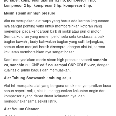
portabel, kompresor ukuran 1/2 hp, kompresor 1 hp,
kompresor 2 hp, kompresor 3 hp, kompresor 5 hp,
Mesin steam air high presure
Alat ini merupakan alat wajib yang harus ada karena keguanaan
nya sangat penting yaitu untuk membersihkan kotoran yang
menempel pada kendaraan baik di mobil atau pun di motor.
Semua kotoran yang menempel di sela sela kendaraana baik
bagian bawah , body bahwakan bagian yang sulit terjangkau,
semua akan menjadi bersih disemprot dengan alat ini, karena
kekuatan membersihkan nya sangat besar.
Kami menyediakan mesin stean high pressur : seperti
sanchin
20, sanchin 30, CNP cdlf 2-9 sampai CNP CDLF 2-22
, dengan
kualitas di jamin bagus dan memuaskan.
Alat Tabung Snowwash / tabung salju
Alat ini merupaka alat yang berguna untuk menyemprotkan busa
sabun seperti salju, alat ini menggunakan kekuatan angin dari
kompresor ayang dapat diatur kekuatan nya, dan
menggunakansama sekali listrik.
Alat Vcuum Cleaner