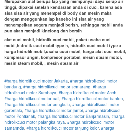
Merupakan alat berupa lap yang mempunyai daya serap air
tinggi, dipakai setelah kendaraan anda di cuci, karena ada
sisa sisa air yang menempel di body dan mesin maka
dengan menggunkan lap kanebo ini sisa air yang
menempelkan segera menjadi berish, sehingga mobil anda
pun akan menjadi kinclong dan bersih
alat cuci mobil, hidrolik cuci mobil, paket usaha cuci
mobil,hidrolik cuci mobil type h, hidrolik cuci mobil type x
harga hidrolik mobil,usaha cuci mobil, harga alat cuci mobil,
kompresor angin, kompresor portabel, mesin steam motor,
mesin steam mobil, , mesin steam air
#harga hidrolik cuci motor Jakarta
,
#
harga hidrolik
cuci
motor
bandung
,
#
harga hidrolik
cuci
motor
semarang
,
#
harga
hidrolik
cuci
motor
Surabaya
,
#
harga hidrolik
cuci
motor
Aceh
,
#
harga hidrolik
cuci
motor
bali
,
#
harga hidrolik
cuci
motor
banten
,
#
harga hidrolik
cuci
motor
bengkulu
,
#
harga hidrolik
cuci
motor
gorontalo
,
#
harga hidrolik
cuci
motor
jambi
,
#
harga hidrolik
cuci
motor
Pontianak
,
#
harga hidrolik
cuci
motor
Banjarmasin
,
#
harga
hidrolik
cuci
motor
palangka raya
,
#
harga hidrolik
cuci
motor
samarinda
,
#
harga hidrolik
cuci
motor
tanjung kelor
,
#
harga