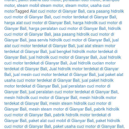
motor
,
steam mobil steam motor
,
steam motor
,
usaha cuci
motor
Tagged
Alat cuci motor di Gianyar Bali
,
cara pasang hidrolik
cuci motor di Gianyar Bali
,
cuci motor terdekat di Gianyar Bali
,
harga alat cuci motor di Gianyar Bali
,
harga hidrolik cuci motor di
Gianyar Bali
,
harga peralatan cuci motor di Gianyar Bali
,
hidrolik
cuci motor di Gianyar Bali
,
jasa pasang hidrolik cuci motor di
Gianyar Bali
,
jasa servis hidrolik cuci motor di Gianyar Bali
,
jual
alat cuci motor terdekat di Gianyar Bali
,
jual alat steam motor
terdekat di Gianyar Bali
,
jual bengkel hidrolik motor terdekat di
Gianyar Bali
,
jual hidrolik cuci motor di Gianyar Bali
,
Jual hidrolik
cuci motor terdekat di Gianyar Bali
,
Jual hidrolik cucian motor
terdekat di Gianyar Bali
,
Jual hidrolik motor terdekat di Gianyar
Bali
,
jual mesin cuci motor terdekat di Gianyar Bali
,
jual paket alat
usaha cuci motor terdekat di Gianyar Bali
,
jual paket hidrolik
motor terdekat di Gianyar Bali
,
jual peralatan cuci motor di
Gianyar Bali
,
jual peralatan cuci motor terdekat di Gianyar Bali
,
mesin hidrolik cuci motor di Gianyar Bali
,
mesin hidrolik motor
terdekat di Gianyar Bali
,
mesin steam hidrolik cuci motor di
Gianyar Bali
,
mesin steam motor di Gianyar Bali
,
pabrik hidrolik
cuci motor di Gianyar Bali
,
pabrik hidrolik motor terdekat di
Gianyar Bali
,
paket alat cuci mobil di Gianyar Bali
,
paket hidrolik
cuci motor di Gianyar Bali
,
paket usaha cuci motor di Gianyar Bali
,