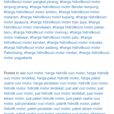
hidrolik
cuci
motor
pangkal pinang
,
#
harga hidrolik
cuci
motor
tanjung pinang
,
#
harga hidrolik
cuci
motor
Bandar lampung
,
#
harga hidrolik
cuci
motor
ambon
,
#
harga hidrolik
cuci
motor
mataram
,
#
harga hidrolik
cuci
motor
kupang
,
#
harga hidrolik
cuci
motor
jayapura
,
#
harga hidrolik
cuci
motor
irian jaya
,
#
harga
hidrolik
cuci
motor
manokwari
,
#
harga hidrolik
cuci
motor
pekan
baru
,
#
harga hidrolik
cuci
motor
mamuju
,
#
harga hidrolik
cuci
motor
makasar
,
#
harga hidrolik
cuci
motor
palu
,
#
harga
hidrolik
cuci
motor
kendari
,
#
harga hidrolik
cuci
motor
manado
,
#
harga hidrolik
cuci
motor
padang
,
#
harga hidrolik
cuci
motor
Palembang
,
#
harga hidrolik
cuci
motor
medan
,
#
harga hidrolik
cuci
motor
yogyakarta
Posted in
alat cuci motor
,
harga hidrolik cuci motor
,
harga hidrolik
cuci motor terdekat
,
harga paket hidrolik motor
,
harga paket
usaha cuci motor
,
harga peralatan cuci motor
,
hidrolik cuci motor
,
hidrolik motor
,
hidrolik motor terdekat
,
jual alat cuci motor
,
jual
hidrolik cuci motor
,
jual hidrolik cuci motor terdekat
,
jual mesin
steam motor
,
jual paket hidrolik motor
,
jual paket usaha cuci
motor
,
jual peralatan cuci motor
,
pabrik hidrolik motor
,
paket
hidrolik motor
,
paket peralatan cuci motor
,
paket steam motor
murah
,
paket usaha cuci motor
,
peralatan cuci motor
,
shampoo