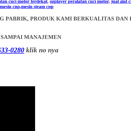
atan cuci motor terdekat
,
suplayer peralatan cuci motor
,
jual alat 
mesin cnp,mesin steam cnp
 PABRIK, PRODUK KAMI BERKUALITAS DAN 
T SAMPAI MANAJEMEN
33-0280
klik no nya