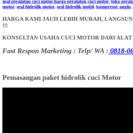
jual peralatan cuci motor
,
harga peralatan cuci motor
,
toko peral
motor
,
seal hidrolik motor
,
seal hidrolik mobil
,
kompresor angin
,
HARGA KAMI JAUH LEBIH MURAH, LANGSUNG
!!!
KONSULTAN USAHA CUCI MOTOR DARI ALA
Fast Respon Marketing : Telp/ WA :
0818-06
Pemasangan paket hidrolik cuci Motor