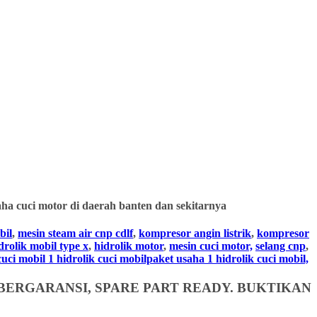
ha cuci motor di daerah banten dan sekitarnya
bil
,
mesin steam air cnp cdlf
,
kompresor angin listrik
,
kompresor
drolik mobil type x
,
hidrolik motor
,
mesin cuci motor,
selang cnp
,
i mobil 1 hidrolik cuci mobilpaket usaha 1 hidrolik cuci mobil,
BERGARANSI, SPARE PART READY. BUKTIKAN