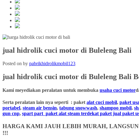
jual hidrolik cuci motor di Buleleng Bali
Posted on
by
pabrikhidrolikmobil123
jual hidrolik cuci motor
di Buleleng Bali
Be
Kami meyediakan peralatan untuk membuka
usaha cuci motor
d
Serta peralatan lain nya seperti : paket
alat cuci mobil
,
paket us
portabel
,
steam air bensin
,
tabung snowwash
,
shampoo mobil
,
s
gun cnp
,
spart part
paket alat steam terdekat paket jual paket 
HARGA KAMI JAUH LEBIH MURAH, LANGSUNG
!!!