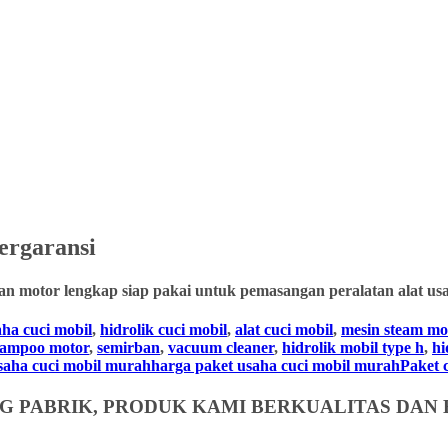
rgaransi
an motor lengkap siap pakai untuk pemasangan peralatan alat usa
aha cuci mobil
,
hidrolik cuci mobil
,
alat cuci mobil
,
mesin steam mo
hampoo motor
,
semirban
,
vacuum cleaner
,
hidrolik mobil type h
,
hi
usaha cuci mobil murahharga paket usaha cuci mobil murahPaket cuc
 PABRIK, PRODUK KAMI BERKUALITAS DAN 