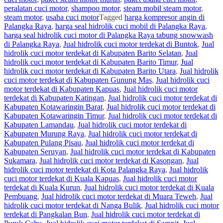
peralatan cuci motor
,
shampoo motor
,
steam mobil steam motor
,
steam motor
,
usaha cuci motor
Tagged
harga kompresor angin di
Palangka Raya
,
harga seal hidrolik cuci mobil di Palangka Raya
,
harga seal hidrolik cuci motor di Palangka Raya tabung snowwash
di Palangka Raya
,
Jual hidrolik cuci motor terdekat di Buntok
,
Jual
hidrolik cuci motor terdekat di Kabupaten Barito Selatan
,
Jual
hidrolik cuci motor terdekat di Kabupaten Barito Timur
,
Jual
hidrolik cuci motor terdekat di Kabupaten Barito Utara
,
Jual hidrolik
cuci motor terdekat di Kabupaten Gunung Mas
,
Jual hidrolik cuci
motor terdekat di Kabupaten Kapuas
,
Jual hidrolik cuci motor
terdekat di Kabupaten Katingan
,
Jual hidrolik cuci motor terdekat di
Kabupaten Kotawaringin Barat
,
Jual hidrolik cuci motor terdekat di
Kabupaten Kotawaringin Timur
,
Jual hidrolik cuci motor terdekat di
Kabupaten Lamandau
,
Jual hidrolik cuci motor terdekat di
Kabupaten Murung Raya
,
Jual hidrolik cuci motor terdekat di
Kabupaten Pulang Pisau
,
Jual hidrolik cuci motor terdekat di
Kabupaten Seruyan
,
Jual hidrolik cuci motor terdekat di Kabupaten
Sukamara
,
Jual hidrolik cuci motor terdekat di Kasongan
,
Jual
hidrolik cuci motor terdekat di Kota Palangka Raya
,
Jual hidrolik
cuci motor terdekat di Kuala Kapuas
,
Jual hidrolik cuci motor
terdekat di Kuala Kurun
,
Jual hidrolik cuci motor terdekat di Kuala
Pembuang
,
Jual hidrolik cuci motor terdekat di Muara Teweh
,
Jual
hidrolik cuci motor terdekat di Nanga Bulik
,
Jual hidrolik cuci motor
terdekat di Pangkalan Bun
,
Jual hidrolik cuci motor terdekat di