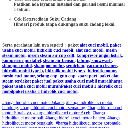
Pastikan ada layanan instalasi dan garansi resmi minimal
1 tahun.
Cek Ketersediaan Suku Cadang
Hindari produk tanpa dukungan suku cadang lokal.
Serta peralatan lain nya seperti : paket
alat cuci mobil
,
paket
usaha cuci mobil
,
hidrolik cuci mobil
,
alat cuci mobil
,
mesin
steam mobil
,
mesin steam air cnp cdlf
,
kompresor angin listrik
,
kompresor portabel
,
steam air bensin
,
tabung snowwash
,
shampoo mobil
,
shampoo motor
,
semirban
,
vacuum cleaner
,
hidrolik mobil type h
,
hidrolik mobil type x
,
hidrolik motor
,
mesin cuci motor,
selang cnp
,
gun cnp
,
spart part
paket alat
steam terdekat paket jual paket usaha cuci mobil murahharga
paket usaha cuci mobil murahPaket cuci mobil 1 hidrolik cuci
mobilpaket usaha 1 hidrolik cuci mobil,
#harga hidrolik cuci motor Jakarta
,
#
harga hidrolik
cuci
motor
bandung
,
#
harga hidrolik
cuci
motor
semarang
,
#
harga hidrolik
cuci
motor
Surabaya
,
#
harga hidrolik
cuci
motor
Aceh
,
#
harga
hidrolik
cuci
motor
bali
,
#
harga hidrolik
cuci
motor
banten
,
#
harga
hidrolik
cuci
motor
bengkulu
,
#
harga hidrolik
cuci
motor
gorontalo
,