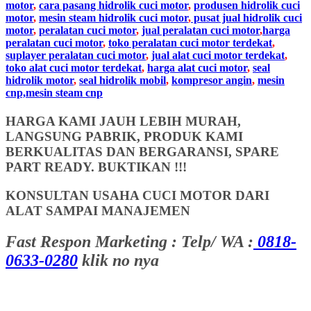
motor
,
cara pasang hidrolik cuci motor
,
produsen hidrolik cuci
motor
,
mesin steam hidrolik cuci motor
,
pusat jual hidrolik cuci
motor
,
peralatan cuci motor
,
jual peralatan cuci motor
,
harga
peralatan cuci motor
,
toko peralatan cuci motor terdekat
,
suplayer peralatan cuci motor
,
jual alat cuci motor terdekat
,
toko alat cuci motor terdekat
,
harga alat cuci motor
,
seal
hidrolik motor
,
seal hidrolik mobil
,
kompresor angin
,
mesin
cnp,mesin steam cnp
HARGA KAMI JAUH LEBIH MURAH,
LANGSUNG PABRIK, PRODUK KAMI
BERKUALITAS DAN BERGARANSI, SPARE
PART READY. BUKTIKAN !!!
KONSULTAN USAHA CUCI MOTOR DARI
ALAT SAMPAI MANAJEMEN
Fast Respon Marketing : Telp/ WA :
0818-
0633-0280
klik no nya