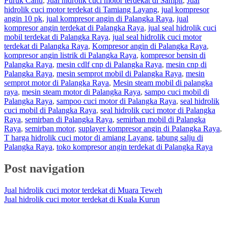
Puruk Cahu
,
Jual hidrolik cuci motor terdekat di Sampit
,
Jual
hidrolik cuci motor terdekat di Tamiang Layang
,
jual kompresor
angin 10 pk
,
jual kompresor angin di Palangka Raya
,
jual
kompresor angin terdekat di Palangka Raya
,
jual seal hidrolik cuci
mobil terdekat di Palangka Raya
,
jual seal hidrolik cuci motor
terdekat di Palangka Raya
,
Kompresor angin di Palangka Raya
,
kompresor angin listrik di Palangka Raya
,
kompresor bensin di
Palangka Raya
,
mesin cdlf cnp di Palangka Raya
,
mesin cnp di
Palangka Raya
,
mesin semprot mobil di Palangka Raya
,
mesin
semprot motor di Palangka Raya
,
Mesin steam mobil di palangka
raya
,
mesin steam motor di Palangka Raya
,
sampo cuci mobil di
Palangka Raya
,
sampoo cuci motor di Palangka Raya
,
seal hidrolik
cuci mobil di Palangka Raya
,
seal hidrolik cuci motor di Palangka
Raya
,
semirban di Palangka Raya
,
semirban mobil di Palangka
Raya
,
semirban motor
,
suplayer kompresor angin di Palangka Raya
,
T harga hidrolik cuci motor di amiang Layang
,
tabung salju di
Palangka Raya
,
toko kompresor angin terdekat di Palangka Raya
Post navigation
Jual hidrolik cuci motor terdekat di Muara Teweh
Jual hidrolik cuci motor terdekat di Kuala Kurun