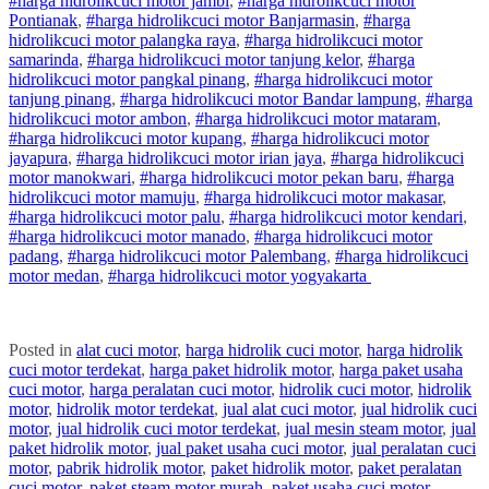
#
harga hidrolik
cuci
motor
jambi
,
#
harga hidrolik
cuci
motor
Pontianak
,
#
harga hidrolik
cuci
motor
Banjarmasin
,
#
harga
hidrolik
cuci
motor
palangka raya
,
#
harga hidrolik
cuci
motor
samarinda
,
#
harga hidrolik
cuci
motor
tanjung kelor
,
#
harga
hidrolik
cuci
motor
pangkal pinang
,
#
harga hidrolik
cuci
motor
tanjung pinang
,
#
harga hidrolik
cuci
motor
Bandar lampung
,
#
harga
hidrolik
cuci
motor
ambon
,
#
harga hidrolik
cuci
motor
mataram
,
#
harga hidrolik
cuci
motor
kupang
,
#
harga hidrolik
cuci
motor
jayapura
,
#
harga hidrolik
cuci
motor
irian jaya
,
#
harga hidrolik
cuci
motor
manokwari
,
#
harga hidrolik
cuci
motor
pekan baru
,
#
harga
hidrolik
cuci
motor
mamuju
,
#
harga hidrolik
cuci
motor
makasar
,
#
harga hidrolik
cuci
motor
palu
,
#
harga hidrolik
cuci
motor
kendari
,
#
harga hidrolik
cuci
motor
manado
,
#
harga hidrolik
cuci
motor
padang
,
#
harga hidrolik
cuci
motor
Palembang
,
#
harga hidrolik
cuci
motor
medan
,
#
harga hidrolik
cuci
motor
yogyakarta
Posted in
alat cuci motor
,
harga hidrolik cuci motor
,
harga hidrolik
cuci motor terdekat
,
harga paket hidrolik motor
,
harga paket usaha
cuci motor
,
harga peralatan cuci motor
,
hidrolik cuci motor
,
hidrolik
motor
,
hidrolik motor terdekat
,
jual alat cuci motor
,
jual hidrolik cuci
motor
,
jual hidrolik cuci motor terdekat
,
jual mesin steam motor
,
jual
paket hidrolik motor
,
jual paket usaha cuci motor
,
jual peralatan cuci
motor
,
pabrik hidrolik motor
,
paket hidrolik motor
,
paket peralatan
cuci motor
,
paket steam motor murah
,
paket usaha cuci motor
,