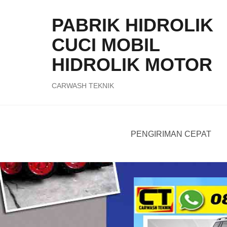
S
k
PABRIK HIDROLIK
i
p
CUCI MOBIL
t
HIDROLIK MOTOR
o
c
o
CARWASH TEKNIK
n
t
e
n
PENGIRIMAN CEPAT
t