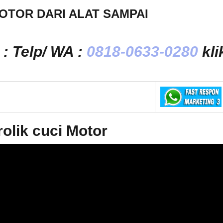
OTOR DARI ALAT SAMPAI
: Telp/ WA :
0818-0633-0280
kli
olik cuci Motor