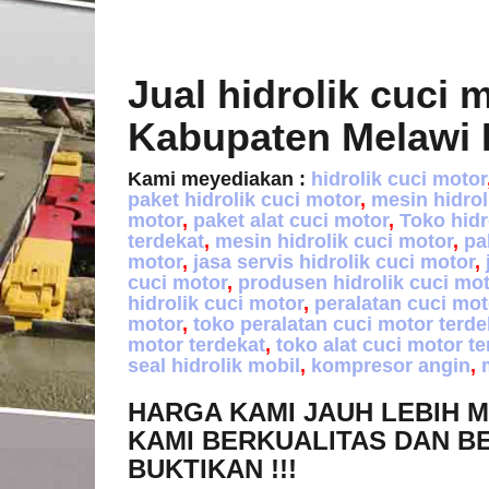
Jual hidrolik cuci 
Kabupaten Melawi 
Kami meyediakan :
hidrolik cuci motor
paket hidrolik cuci motor
,
mesin hidrol
motor
,
paket alat cuci motor
,
Toko hidr
terdekat
,
mesin hidrolik cuci motor
,
pab
motor
,
jasa servis hidrolik cuci motor
,
cuci motor
,
produsen hidrolik cuci mo
hidrolik cuci motor
,
peralatan cuci mot
motor
,
toko peralatan cuci motor terde
motor terdekat
,
toko alat cuci motor t
seal hidrolik mobil
,
kompresor angin
,
HARGA KAMI JAUH LEBIH 
KAMI BERKUALITAS DAN B
BUKTIKAN !!!