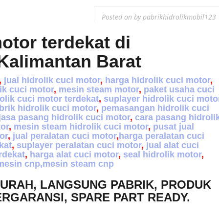
Posted on
by
pabrikhidrolikmobil123
motor terdekat
di
Kalimantan Barat
,
jual hidrolik cuci motor
,
harga hidrolik cuci motor
,
ik cuci motor
,
mesin steam motor
,
paket usaha cuci
olik cuci motor terdekat
,
suplayer hidrolik cuci moto
rik hidrolik cuci motor
,
pemasangan hidrolik cuci
jasa pasang hidrolik cuci motor
,
cara pasang hidroli
tor
,
mesin steam hidrolik cuci motor
,
pusat jual
or
,
jual peralatan cuci motor
,
harga peralatan cuci
kat
,
suplayer peralatan cuci motor
,
jual alat cuci
erdekat
,
harga alat cuci motor
,
seal hidrolik motor
,
mesin cnp,mesin steam cnp
MURAH, LANGSUNG PABRIK, PRODUK
ERGARANSI, SPARE PART READY.